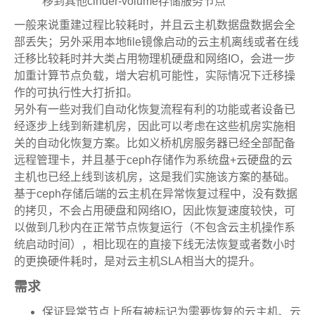
移到其他cinder-volume存储服务节点
一般来说重建过程比较耗时，并且云主机数据盘数据会全
部丢失；另外采用本地file镜像启动的云主机离线或者在线
迁移比较耗时并大类占用物理机硬盘和网络IO，会进一步
加重计算节点负载，增大宕机可能性，实际情况下迁移操
作的可执行性大打折扣。
另外有一些对我们自动化恢复流程有利的功能或者设备已
经逐步上线到新建机房，因此可以考虑在这些机房实施相
关的自动化恢复方案。比如义桥机房服务器已经全部配备
远程管理卡，并且基于ceph存储作为系统盘+云硬盘的云
主机也已经上线到该机房，这是我们实施该方案的基础。
基于ceph存储后端的云主机在异常恢复过程中，没有数据
的拷贝，不会占用硬盘和网络IO，因此恢复速度较快，可
以做到几秒内在正常节点恢复运行（不包含云主机操作系
统启动时间），相比现在的直接下线无法恢复或者数小时
的更换硬件耗时，是对云主机SLA相当大的提升。
需求
保证异常节点上所有被标记为需要恢复的云主机、云