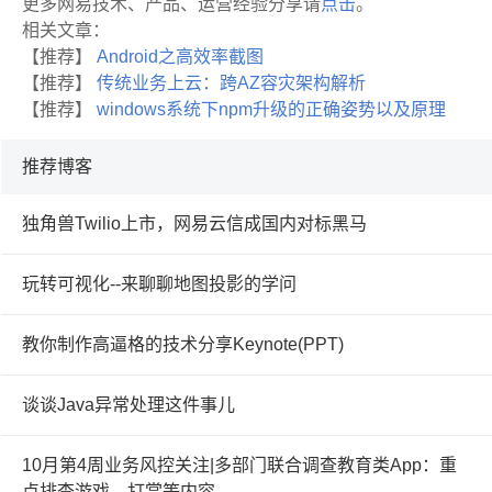
更多网易技术、产品、运营经验分享请
点击
。
相关文章：
【推荐】
Android之高效率截图
【推荐】
传统业务上云：跨AZ容灾架构解析
【推荐】
windows系统下npm升级的正确姿势以及原理
推荐博客
独角兽Twilio上市，网易云信成国内对标黑马
玩转可视化--来聊聊地图投影的学问
教你制作高逼格的技术分享Keynote(PPT)
谈谈Java异常处理这件事儿
10月第4周业务风控关注|多部门联合调查教育类App：重
点排查游戏、打赏等内容