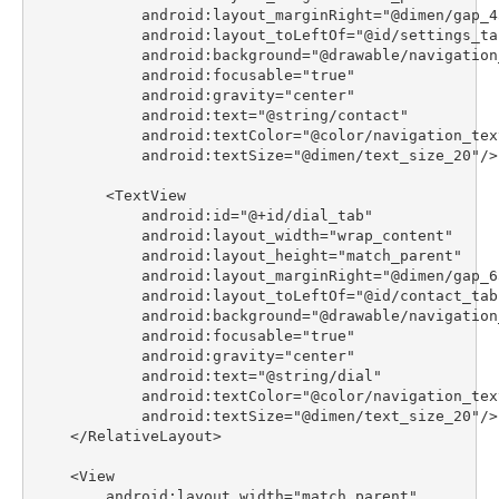
            android:layout_marginRight="@dimen/gap_45
            android:layout_toLeftOf="@id/settings_tab
            android:background="@drawable/navigation
            android:focusable="true"

            android:gravity="center"

            android:text="@string/contact"

            android:textColor="@color/navigation_text
            android:textSize="@dimen/text_size_20"/>

        <TextView

            android:id="@+id/dial_tab"

            android:layout_width="wrap_content"

            android:layout_height="match_parent"

            android:layout_marginRight="@dimen/gap_65
            android:layout_toLeftOf="@id/contact_tab"
            android:background="@drawable/navigation
            android:focusable="true"

            android:gravity="center"

            android:text="@string/dial"

            android:textColor="@color/navigation_text
            android:textSize="@dimen/text_size_20"/>

    </RelativeLayout>

    <View

        android:layout_width="match_parent"
