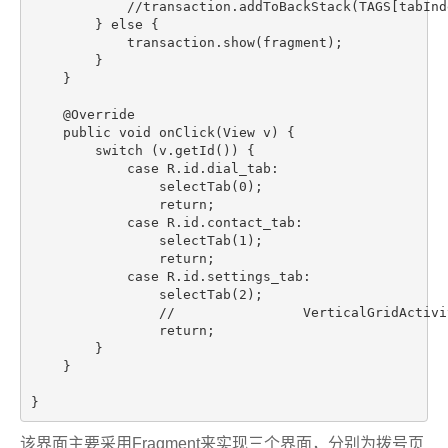
            //transaction.addToBackStack(TAGS[tabInde
        } else {

            transaction.show(fragment);

        }

    }

    @Override

    public void onClick(View v) {

        switch (v.getId()) {

            case R.id.dial_tab:

                selectTab(0);

                return;

            case R.id.contact_tab:

                selectTab(1);

                return;

            case R.id.settings_tab:

                selectTab(2);

                //                VerticalGridActivi
                return;

        }

    }

}
该界面主要采用Fragment来实现三个界面，分别为拨号页