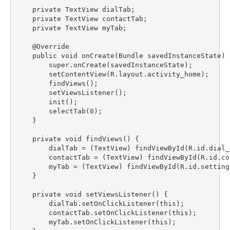
    private TextView dialTab;

    private TextView contactTab;

    private TextView myTab;

    @Override

    public void onCreate(Bundle savedInstanceState) {
        super.onCreate(savedInstanceState);

        setContentView(R.layout.activity_home);

        findViews();

        setViewsListener();

        init();

        selectTab(0);

    }

    private void findViews() {

        dialTab = (TextView) findViewById(R.id.dial_t
        contactTab = (TextView) findViewById(R.id.con
        myTab = (TextView) findViewById(R.id.settings
    }

    private void setViewsListener() {

        dialTab.setOnClickListener(this);

        contactTab.setOnClickListener(this);

        myTab.setOnClickListener(this);
