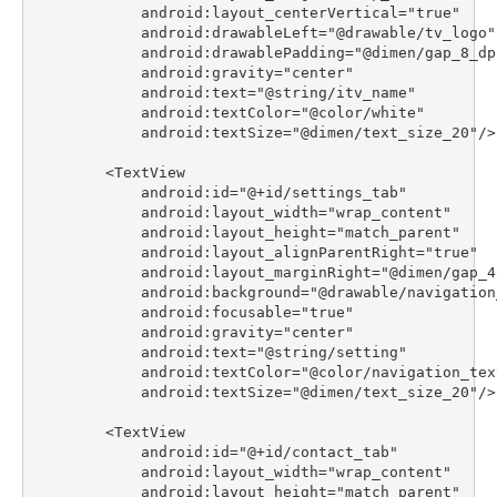
            android:layout_centerVertical="true"

            android:drawableLeft="@drawable/tv_logo"

            android:drawablePadding="@dimen/gap_8_dp"
            android:gravity="center"

            android:text="@string/itv_name"

            android:textColor="@color/white"

            android:textSize="@dimen/text_size_20"/>

        <TextView

            android:id="@+id/settings_tab"

            android:layout_width="wrap_content"

            android:layout_height="match_parent"

            android:layout_alignParentRight="true"

            android:layout_marginRight="@dimen/gap_45
            android:background="@drawable/navigation
            android:focusable="true"

            android:gravity="center"

            android:text="@string/setting"

            android:textColor="@color/navigation_text
            android:textSize="@dimen/text_size_20"/>

        <TextView

            android:id="@+id/contact_tab"

            android:layout_width="wrap_content"

            android:layout_height="match_parent"
