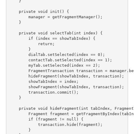
    }

    private void init() {

        manager = getFragmentManager();

    }

    private void selectTab(int index) {

        if (index == showTabIndex) {

            return;

        }

        dialTab.setSelected(index == 0);

        contactTab.setSelected(index == 1);

        myTab.setSelected(index == 2);

        FragmentTransaction transaction = manager.be
        hideFragment(showTabIndex, transaction);

        showTabIndex = index;

        showFragment(showTabIndex, transaction);

        transaction.commit();

    }

    private void hideFragment(int tabIndex, Fragment
        Fragment fragment = getFragmentByIndex(tabInd
        if (fragment != null) {

            transaction.hide(fragment);

        }
