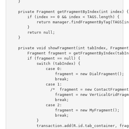
    }

    private Fragment getFragmentByIndex(int index) {

        if (index >= 0 && index < TAGS.length) {

            return manager.findFragmentByTag(TAGS[ind
        }

        return null;

    }

    private void showFragment(int tabIndex, Fragment
        Fragment fragment = getFragmentByIndex(tabInd
        if (fragment == null) {

            switch (tabIndex) {

                case 0:

                    fragment = new DialFragment();

                    break;

                case 1:

                  /*  fragment = new ContactFragment(
                    fragment = new VerticalGridFragme
                    break;

                case 2:

                    fragment = new MyFragment();

                    break;

            }

            transaction.add(R.id.tab_container, frag