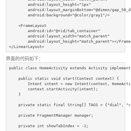
        android:layout_height="1px"

        android:layout_marginBottom="@dimen/gap_50_dp
        android:background="@color/gray1"/>

    <FrameLayout

        android:id="@+id/tab_container"

        android:layout_width="match_parent"

        android:layout_height="match_parent"></FrameL
</LinearLayout>
界面的代码如下：
public class HomeActivity extends Activity implement
    public static void start(Context context) {

        Intent intent = new Intent(context, HomeActiv
        context.startActivity(intent);

    }

    private static final String[] TAGS = {"dial", "c
    private FragmentManager manager;

    private int showTabIndex = -1;
