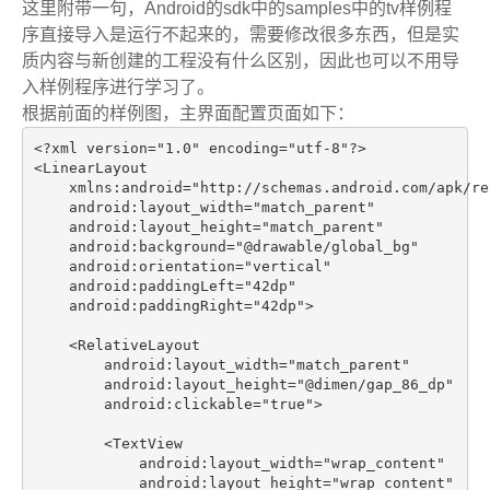
这里附带一句，Android的sdk中的samples中的tv样例程
序直接导入是运行不起来的，需要修改很多东西，但是实
质内容与新创建的工程没有什么区别，因此也可以不用导
入样例程序进行学习了。
根据前面的样例图，主界面配置页面如下：
<?xml version="1.0" encoding="utf-8"?>

<LinearLayout

    xmlns:android="http://schemas.android.com/apk/res
    android:layout_width="match_parent"

    android:layout_height="match_parent"

    android:background="@drawable/global_bg"

    android:orientation="vertical"

    android:paddingLeft="42dp"

    android:paddingRight="42dp">

    <RelativeLayout

        android:layout_width="match_parent"

        android:layout_height="@dimen/gap_86_dp"

        android:clickable="true">

        <TextView

            android:layout_width="wrap_content"

            android:layout_height="wrap_content"
