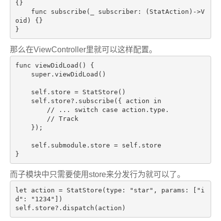
{}

func 
subscribe
(_ subscriber: (StatAction)
->V
oid) 
{}

那么在ViewController里就可以这样配置。
func viewDidLoad() {

super
.viewDidLoad
()

self
.store
 = StatStore()

self
.store
?
.subscribe
({ action 
in
// ... switch case action.type.
// Track
    });

self
.submodule
.store
 = 
self
.store
而子模块中只需要使用store来分发行为就可以了。
let
 action = StatStore(
type
: 
"star"
, params: [
"i
d"
: 
"1234"
])
