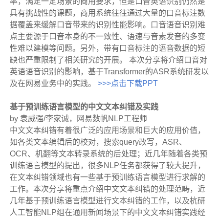
率，满足一定场景的商用要求，但是口音英语识别仍然是
具有挑战性的课题，商用系统往往通过大量的口音标注数
据覆盖来缓解口音带来的识别性能影响。口音语音识别难
点主要源于口音本身的不一致性、语速与音素发音的多变
性难以建模等问题。另外，带有口音标注的语音数据的短
缺也严重限制了相关研究的开展。 本次分享将介绍口音对
英语语音识别的影响，基于Transformer的ASR系统研发以
及在网易业务中的实践。
>>>点击下载PPT
基于预训练语言模型的中文文本纠错及实践
by 袁威强/李家诚，网易数帆NLP工程师
中文文本纠错有着很广泛的应用场景和巨大的应用价值，
如各类文本编辑后的校对，搜索query改写，ASR、
OCR、机翻等文本转录系统的后处理；近几年随着各类预
训练语言模型的提出，很多NLP任务都获得了较大提升，
在文本纠错领域也有一些基于预训练语言模型进行求解的
工作。本次分享将重点介绍中文文本纠错的处理范畴，近
几年基于预训练语言模型进行文本纠错的工作，以及杭研
人工智能NLP组在通用新闻场景下的中文文本纠错实践经