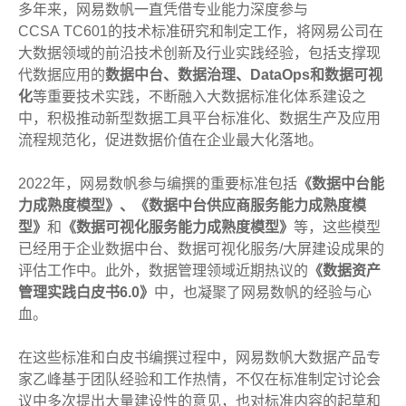
多年来，网易数帆一直凭借专业能力深度参与
CCSA TC601的技术标准研究和制定工作，将网易公司在
大数据领域的前沿技术创新及行业实践经验，包括支撑现
代数据应用的
数据中台、数据治理、DataOps和数据可视
化
等重要技术实践，不断融入大数据标准化体系建设之
中，积极推动新型数据工具平台标准化、数据生产及应用
流程规范化，促进数据价值在企业最大化落地。
2022年，网易数帆参与编撰的重要标准包括
《数据中台能
力成熟度模型》、《数据中台供应商服务能力成熟度模
型》
和
《数据可视化服务能力成熟度模型》
等，这些模型
已经用于企业数据中台、数据可视化服务/大屏建设成果的
评估工作中。此外，数据管理领域近期热议的
《数据资产
管理实践白皮书6.0》
中，也凝聚了网易数帆的经验与心
血。
在这些标准和白皮书编撰过程中，网易数帆大数据产品专
家乙峰基于团队经验和工作热情，不仅在标准制定讨论会
议中多次提出大量建设性的意见，也对标准内容的起草和