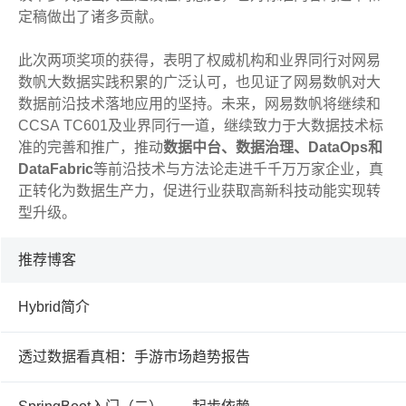
定稿做出了诸多贡献。
此次两项奖项的获得，表明了权威机构和业界同行对网易
数帆大数据实践积累的广泛认可，也见证了网易数帆对大
数据前沿技术落地应用的坚持。未来，网易数帆将继续和
CCSA TC601及业界同行一道，继续致力于大数据技术标
准的完善和推广，推动
数据中台、数据治理、DataOps和
DataFabric
等前沿技术与方法论走进千千万万家企业，真
正转化为数据生产力，促进行业获取高新科技动能实现转
型升级。
推荐博客
Hybrid简介
透过数据看真相：手游市场趋势报告