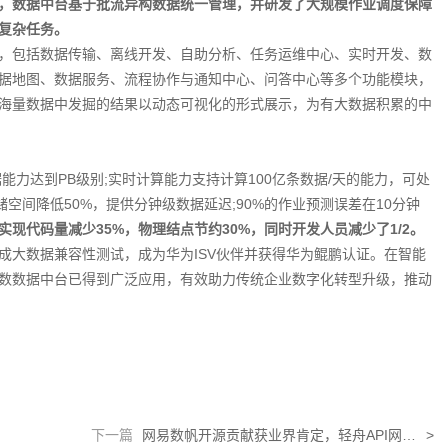
，数据中台基于批流异构数据统一管理，并研发了大规模作业调度保障
复杂任务。
包括数据传输、离线开发、自助分析、任务运维中心、实时开发、数
据地图、数据服务、流程协作与通知中心、问答中心等多个功能模块，
海量数据中发掘的结果以动态可视化的形式展示，为有大数据积累的中
能力达到PB级别;实时计算能力支持计算100亿条数据/天的能力，可处
储空间降低50%，提供分钟级数据延迟;90%的作业预测误差在10分钟
现代码量减少35%，物理结点节约30%，同时开发人员减少了1/2。
大数据兼容性测试，成为华为ISV伙伴并获得华为鲲鹏认证。在智能
数数据中台已得到广泛应用，有效助力传统企业数字化转型升级，推动
下一篇
网易数帆开源贡献获业界肯定，轻舟API网关获OSCAR尖峰开源技术创新奖
>