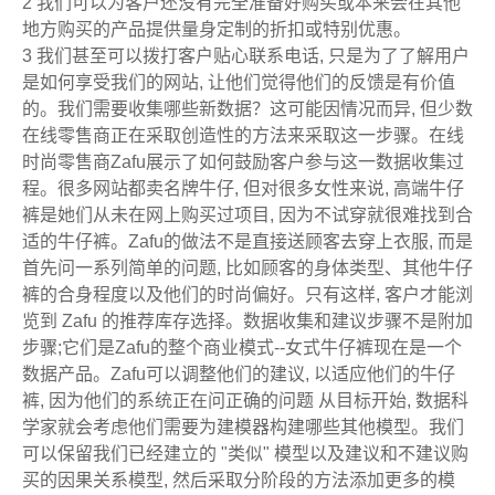
2 我们可以为客户还没有完全准备好购买或本来会在其他
地方购买的产品提供量身定制的折扣或特别优惠。
3 我们甚至可以拨打客户贴心联系电话, 只是为了了解用户
是如何享受我们的网站, 让他们觉得他们的反馈是有价值
的。我们需要收集哪些新数据？这可能因情况而异, 但少数
在线零售商正在采取创造性的方法来采取这一步骤。在线
时尚零售商Zafu展示了如何鼓励客户参与这一数据收集过
程。很多网站都卖名牌牛仔, 但对很多女性来说, 高端牛仔
裤是她们从未在网上购买过项目, 因为不试穿就很难找到合
适的牛仔裤。Zafu的做法不是直接送顾客去穿上衣服, 而是
首先问一系列简单的问题, 比如顾客的身体类型、其他牛仔
裤的合身程度以及他们的时尚偏好。只有这样, 客户才能浏
览到 Zafu 的推荐库存选择。数据收集和建议步骤不是附加
步骤;它们是Zafu的整个商业模式--女式牛仔裤现在是一个
数据产品。Zafu可以调整他们的建议, 以适应他们的牛仔
裤, 因为他们的系统正在问正确的问题 从目标开始, 数据科
学家就会考虑他们需要为建模器构建哪些其他模型。我们
可以保留我们已经建立的 "类似" 模型以及建议和不建议购
买的因果关系模型, 然后采取分阶段的方法添加更多的模