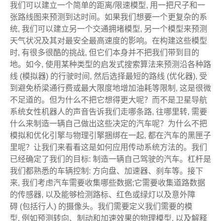
我们可以建立一个简单的距离/限速模型, 用一把尺子和一
张路线图来预测到达时间。如果我们想要一个更复杂的系
统, 我们可以建立另一个交通拥堵模型, 另一个模型来预测
天气状况及其对最安全最高速度的影响。在构建这些模型
时, 有很多很酷的挑战, 但它们本身并不把我们带到目的
地。如今, 使用某种类型的启发式搜索算法来预测沿各种路
线 (模拟器) 的行驶时间, 然后选择最短的路线 (优化器), 受
到避免桥梁通行费或最大限度地增加油耗等限制, 这是很微
不足道的。但为什么不把它想得更大呢？而不是卫星导航
系统女性机器人的声音告诉我们走哪条路, 往哪里转, 需要
什么来制造一辆自己做出这些决定的汽车呢？为什么不把
模拟和优化引擎与物理引擎捆绑在一起, 都在汽车的黑匣子
里呢？让我们来看看这是如何应用传动系统方法的。我们
已经确定了我们的目标: 制造一辆自己驾驶的汽车。杠杆是
我们都熟悉的车辆控制: 方向盘、加速器、刹车等。接下
来, 我们考虑汽车需要收集哪些数据;它需要收集道路数据
的传感器, 以及能够检测路标、红色或绿灯以及意外障
碍 (包括行人) 的摄像头。我们需要定义我们需要的模
型, 例如预测转向、制动和加速效果的物理模型, 以及解释