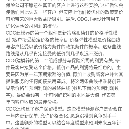
保险公司不愿意在真正的客户上进行这些实验, 这样做法会
使他们因此失去一些客户, 但实际上他们被优化的政策定价
可能带来的巨大收益所吸引。最后, ODG开始设计可用于
优化保险公司利润的模型。
ODG建模器的第一个组件是新策略和续订的价格弹性模
型 (客户接受给定价格的概率)。价格弹性模型是价格曲线
与客户接受以该价格为条件的政策条件的概率。这条曲线
路线是从几乎肯定接受的低价到几乎永远不涨价。
ODG建模器的第二个组成部分与保险公司的利润有关, 条
件是客户接受这个价格。低价产品的利润将是红色的，主
要是因为第一年预期索赔的价值, 再加上收购新客户并为其
提供服务的任何间接费用造成。将这两条曲线相乘将创建
显示价格与预期利润的最终曲线 (参见下面的预期利润数
字)。最终曲线有一个可明确识别的本地最大值, 代表第一
年向客户收取的最佳价格。
ODG还构建了客户保留模型。这些模型预测客户是否会在
一年内更新保单, 允许价格变化, 愿意跳槽到竞争对手手
中。这些额外的模型可以结合年度模型来预测未来五年新