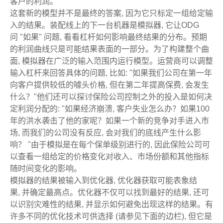
客户的利润。
这套新的模型并不是最终的答案, 因为它只标定一组给定输
入的结果。装配线上的下一台机器是模拟器, 它让ODG
问 "如果" 问题, 看看杠杆如何影响最终结果的分布。预期
的利润曲线只是可能结果表面的一部分。为了构建整个曲
面, 模拟器在广泛的输入范围内运行模型。运营商可以调整
输入杠杆来回答具体的问题, 比如: "如果我们公司在第一年
向客户提供较低的噱头价格, 但在第二年提高保费, 会发生
什么？"他们还可以探讨保险公司控制之外的投入是如何决
定利润分配的: "如果经济崩溃, 客户失业怎么办？如果100
年的洪水袭击了他的家呢？如果一个新的竞争对手进入市
场, 而我们的公司没有反应, 会对我们的底线产生什么影
响？ "由于模拟是在每个保单级别进行的, 因此保险公司可
以查看一组给定的价格变化对收入、市场份额和其他指标
随时间变化的影响。
模拟器的结果被输入到优化器, 优化器获取可能表象结
果, 并确定最高点。优化器不仅可以找到最好的结果, 还可
以识别灾难性的结果, 并显示如何避免出现这样的结果。有
许多不同的优化技术可供选择 (请参见下面的边栏), 但它是