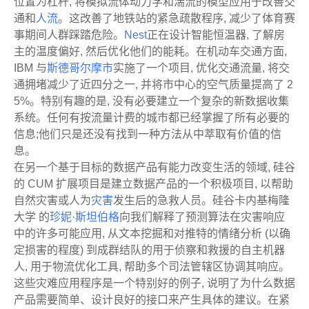
位置为杠杆, 将模拟流体动力学和湍流的模型应用于改善交
通和
人流
。这改善了地铁站的紧急疏散程序, 减少了体育赛
事期间人群踩踏危险。
Nest
正在设计智能恒温器, 了解房
主的温度偏好, 然后优化他们的能耗。在机动车交通方面,
IBM 与
斯德哥尔摩市
实施了一个项目, 优化交通流量, 将交
通拥堵减少了近四分之一, 并将市中心的空气质量提高了 2
5%。特别有趣的是, 没有必要建立一个复杂的新数据收集
系统。任何有按流量计费的城市都已经掌握了所有必要的
信息;他们只是还没有找到一种方法从中萃取有价值的信
息。
在另一个基于目标的数据产品有能力改变生活的领域, 硅谷
的 CUM 扩展项目是建立数据产品的一个积极项目, 以帮助
自然灾害或人为
灾害
发生后的急救人员。硅谷卡内基梅隆
大学 的
珍妮·斯坦伯格
向我们解释了预测算法在灾害响应
中的许多可能应用, 从文本挖掘和对推特的情绪分析 (以确
定损害的程度) 到成群结队的用于侦察和救援的自主机器
人, 用于物流优化工具, 帮助多个司法管辖区协调其响应。
这些灾难应用程序是一个特别好的例子, 说明了为什么数据
产品需要简单、设计良好的接口来产生具体的建议。在紧