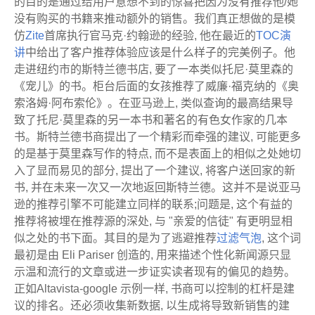
的目的是通过给用户意想不到的惊喜把因为没有推荐他/她
没有购买的书籍来推动额外的销售。我们真正想做的是模
仿
Zite
首席执行官马克·约翰逊的经验, 他在最近的
TOC演
讲
中给出了客户推荐体验应该是什么样子的完美例子。他
走进纽约市的斯特兰德书店, 要了一本类似托尼·莫里森的
《宠儿》的书。柜台后面的女孩推荐了威廉·福克纳的《奥
索洛姆·阿布索伦》。在亚马逊上, 类似查询的最高结果导
致了托尼·莫里森的另一本书和著名的有色女作家的几本
书。斯特兰德书商提出了一个精彩而牵强的建议, 可能更多
的是基于莫里森写作的特点, 而不是表面上的相似之处她切
入了显而易见的部分, 提出了一个建议, 将客户送回家的新
书, 并在未来一次又一次地返回斯特兰德。这并不是说亚马
逊的推荐引擎不可能建立同样的联系;问题是, 这个有益的
推荐将被埋在推荐源的深处, 与 "亲爱的信徒" 有更明显相
似之处的书下面。其目的是为了逃避推荐
过滤气泡
, 这个词
最初是由 Eli Pariser 创造的, 用来描述个性化新闻源只显
示温和流行的文章或进一步证实读者现有的偏见的趋势。
正如Altavista-google 示例一样, 书商可以控制的杠杆是建
议的排名。还必须收集新数据, 以生成将导致新销售的建