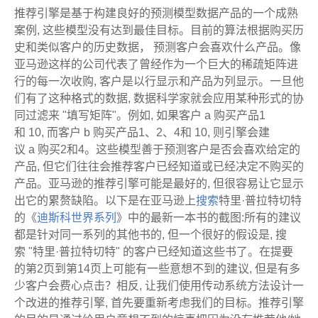
推荐引擎是基于构建良好的预测模型数据产品的一个成熟
案例, 这些模型没有达到最佳目标。目前的算法根据购买历
史和类似客户的历史数据， 预测客户会喜欢什么产品。像
亚马逊这样的公司代表了曾经作为一个巨大的稀疏矩阵进
行的每一次收购, 客户是以行显示和产品为列显示。一旦他
们有了这种格式的数据, 数据科学家就会应用某种形式的协
同过滤来 "填写矩阵"。例如, 如果客户 a 购买产品1
和 10, 而客户 b 购买产品1、2、4和 10, 则引擎会建
议 a 购买2和4。这些模型善于预测客户是否会喜欢给定的
产品, 但它们往往会推荐客户已经知道或已经决定不购买的
产品。亚马逊的推荐引擎可能是最好的, 但很容易让它显示
出它的累赘缺陷。以下是在亚马逊上
搜索
特里·普拉特切特
的《
迪斯科世界系列
》中的最新一本书的截图:所有的建议
都是针对同一系列的其他书的, 但一个很好的假设是, 搜
索 "特里·普拉特切特" 的客户已经知道这些书了。在提要
的第2页到第14页上可能有一些意想不到的建议, 但是有多
少客户会费心点击？相反, 让我们使用传动系统方法设计一
个改进的推荐引擎, 首先要重新考虑我们的目标。推荐引擎