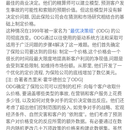
最佳的商业决定。他们的精算师可以建立模型, 预测客户发
生事故的可能性和索赔的预期价值。但这些模型并没有解
决定价问题, 因此保险公司会在猜测和市场研究相结合的基
础上制定价格。
这种情况在1999年被一家名为 "
最优决策组
" (ODG) 的公
司彻底改变。ODG通过以往使用的驱动系统方法和采取可
适用于广泛问题的步骤4解决了这一难题。他们首先确定
了保险公司要达到的目标: 制定一个价格,这个价格会一个
很长的时间段最大限度地提高新客户利润的净现值,问题是
会受到某些限制, 如维持市场份额。从那里, 他们开发了一
个优化的定价流程, 为保险公司的底线增加了数亿美元。
[注: 合著者杰里米·霍华德创立了ODG]
ODG确定了保险公司可以控制的杠杆: 向每个客户收取什
么价格, 要涵盖哪些类型的事故, 在营销和客户服务上花费
多少钱, 以及如何对竞争对手的定价决定做出反应。他们还
考虑了超出他们控制范围的投入, 如竞争对手的战略、宏观
经济条件、自然灾害和客户的 "依附度"。他们考虑了预测
客户对价格变化的反应所需的额外数据。有必要通过在数
月内随机更改几十万项政策的价格来构建此数据集。虽然