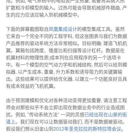
用。例如, 电气系统中的电阻会产生热量, 需要将其纳入热
扩散和冷却模型的输入。过热可能会导致机械部件翘曲, 产
生的应力应该应输入到机械模型中。
下面的屏幕截图取自
凤凰集成设计
的模型集成工具。虽然
它来自一个完全不同的工程学科, 但这张图表与我们为数据
产品推荐的驱动系统方法非常相似。目标明确: 建造飞机机
翼。翼箱包括跨度、锥度比和扫描等设计杠杆。数据是在
机翼材料的物理性质;成本列在应用程序的另一个选项卡
中。有一个模型的空气动力学和机械结构, 然后可以给到模
拟器, 以产生成本, 重量, 升力系数和诱导阻力的关键翼输
出。这些结果可以提供给优化器, 以建立一个功能良好且具
有成本效益的飞机机翼。
由于预测建模和优化对各种活动变得更加重要, 请注意工程
师会对那些似乎不会立即出现在数据业务中的行业造成困
扰。例如, "传动系统方法" 一词的灵感
已经出现在山景的街
道上
。我们现在可以让数据驱动我们, 而不是数据被驱动。
假设我们想从旧金山到
2012年圣克拉拉的斯特拉塔会议
。