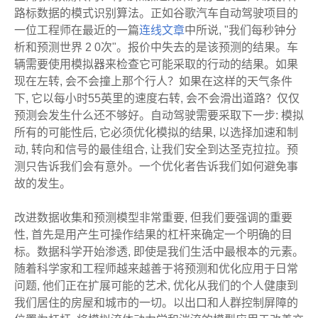
路标数据的模式识别算法。正如谷歌汽车自动驾驶项目的
一位工程师在最近的一篇
连线文章
中所说, "我们每秒钟分
析和预测世界 2 0次"。报价中失去的是该预测的结果。车
辆需要使用模拟器来检查它可能采取的行动的结果。如果
现在左转, 会不会撞上那个行人？如果在这样的天气条件
下, 它以每小时55英里的速度右转, 会不会滑出道路？仅仅
预测会发生什么还不够好。自动驾驶需要采取下一步: 模拟
所有的可能性后, 它必须优化模拟的结果, 以选择加速和制
动, 转向和信号的最佳组合, 让我们安全到达圣克拉拉。预
测只告诉我们会有意外。一个优化者告诉我们如何避免事
故的发生。
改进数据收集和预测模型非常重要, 但我们要强调的重要
性, 首先是用产生可操作结果的杠杆来确定一个明确的目
标。数据科学开始渗透, 即使是我们生活中最根本的元素。
随着科学家和工程师越来越善于将预测和优化应用于日常
问题, 他们正在扩展可能的艺术, 优化从我们的个人健康到
我们居住的房屋和城市的一切。以出口和人群控制屏障的