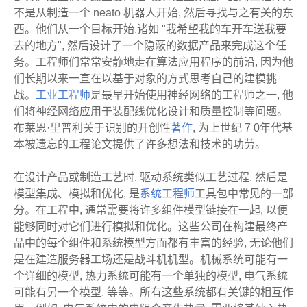
不是从制造一个 neato 机器人开始, 然后寻找与之有关的东
西。他们从一个目标开始,诸如 "我希望我的车开车送我要
去的地方", 然后设计了一个隐蔽的数据产品来完成这个任
务。工程师们常常安静地走在算法应用程序的前沿, 因为他
们长期以来一直在以基于对象的方式思考自己的建模挑
战。
工业工程师
是最早开始使用神经网络的工程师之一, 他
们将神经网络应用于装配线优化设计和质量控制等问题。
布莱恩·里普利关于识别的开创性
著作
, 为上世纪 7 0年代基
本被遗忘的工程论文提供了许多想法和技术的功劳。
在设计产品或制造工艺时, 驱动系统类似工艺过程, 然后是
模型集成、模拟和优化, 是
系统工程师
工具包中常见的一部
分。在工程中, 通常需要将许多组件模型链接在一起, 以便
能够同时对它们进行模拟和优化。这些公司在构建最终产
品中的每个组件和系统模型方面都有丰富的经验, 无论他们
是在建造服务器工场还是战斗机机型。机械系统可能有一
个详细的模型, 热力系统可能有一个单独的模型, 电气系统
可能有另一个模型, 等等。所有这些系统都有关键的相互作