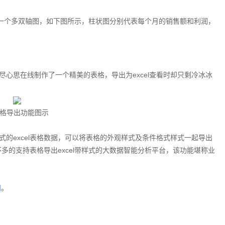
为一个多双轴图，如下图所示，柱状图分别代表每个月的销售额和利润，
心思在线制作了一个精美的表格，导出为excel查看时却只剩冷冰冰
格导出功能图示
的excel表格数据，可以将表格的外观样式及条件格式样式一起导出
不多的支持表格导出excel带样式的大数据智能分析平台，该功能堪称业
问
。