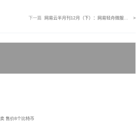
下一篇
网易云半月刊12月（下）：网易轻舟微服务助力工行分布式事务系统建设
>
叫卖 售价8个比特币