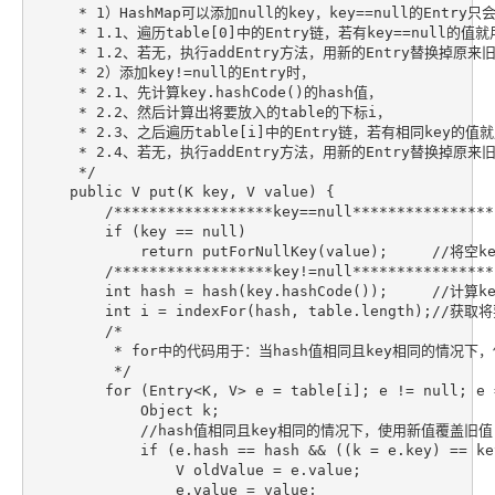
     * 1）HashMap可以添加null的key，key==null的Entry只
     * 1.1、遍历table[0]中的Entry链，若有key==null的
     * 1.2、若无，执行addEntry方法，用新的Entry替换掉原来旧
     * 2）添加key!=null的Entry时，

     * 2.1、先计算key.hashCode()的hash值，

     * 2.2、然后计算出将要放入的table的下标i，

     * 2.3、之后遍历table[i]中的Entry链，若有相同key的
     * 2.4、若无，执行addEntry方法，用新的Entry替换掉原来旧
     */

    public V put(K key, V value) {

        /******************key==null*****************
        if (key == null)                

            return putForNullKey(value);     //将空
        /******************key!=null*****************
        int hash = hash(key.hashCode());     //计
        int i = indexFor(hash, table.length);//
        /*

         * for中的代码用于：当hash值相同且key相同的情
         */

        for (Entry<K, V> e = table[i]; e != nu
            Object k;

            //hash值相同且key相同的情况下，使用新值覆盖旧值

            if (e.hash == hash && ((k = e.key) == ke
                V oldValue = e.value;

                e.value = value;
