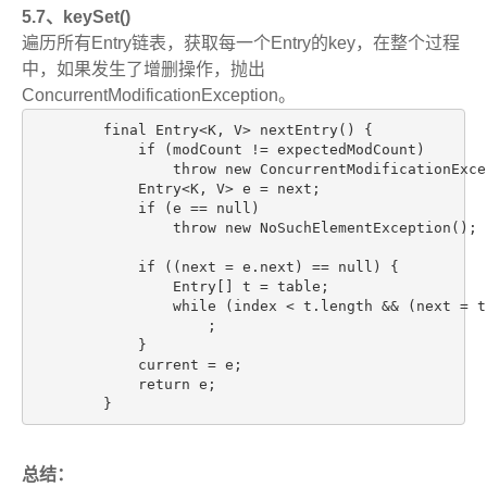
5.7、keySet()
遍历所有Entry链表，获取每一个Entry的key，在整个过程
中，如果发生了增删操作，抛出
ConcurrentModificationException。
        final Entry<K, V> nextEntry() {

            if (modCount != expectedModCount)

                throw new ConcurrentModificationExcep
            Entry<K, V> e = next;

            if (e == null)

                throw new NoSuchElementException();

            if ((next = e.next) == null) {

                Entry[] t = table;

                while (index < t.length && (next = t
                    ;

            }

            current = e;

            return e;

        }
总结：