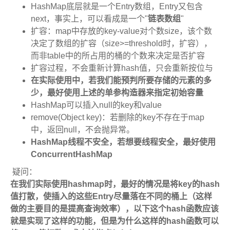
HashMap底层就是一个Entry数组，Entry又包含
next，事实上，可以看成是一个"
链表数组
"
扩容：map中存放的key-value对个数size，该个数
决定了数组的扩容（size>=threshold时，扩容），
而非table中的所占用的桶的个数来决定是否扩容
扩容过程，不会重新计算hash值，只会重新按位与
在实际使用中，若我们能预判所要存储的元素的多
少，最好使用上述的单参构造器来指定初始容量
HashMap可以插入null的key和value
remove(Object key)：若删除的key不存在于map
中，返回null，不会抛异常。
HashMap线程不安全，若想要线程安全，最好使用
ConcurrentHashMap
疑问：
在我们实际使用hashmap时，最好的情况是将key的hash
值打散，使插入的这些Entry尽量落在不同的桶上
（这样
做的主要目的是提高查询效率）
，以下这个hash函数应该
就是实现了这样的功能，但是为什么这样的hash函数可以