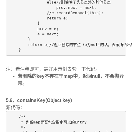
                else//删除除了头节点外的其他节点

                    prev.next = next;

                //e.recordRemoval(this);

                return e;

            }

            prev = e;

            e = next;

        }

        return e;//返回删除的节点（e为null的话，表示所给出
    }
注：看注释即可，最好用示例去套一下代码。
若删除的key不存在于map中，返回null，不会抛异
常。
5.6、containsKey(Object key)
源代码：
    /**

     * 判断map是否包含指定可以的Entry

     */
