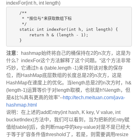
indexFor(int h, int length)
    /**

     * "按位与"来获取数组下标

     */

    static int indexFor(int h, int length) {

        return h & (length - 1);

    }
注意
：hashmap始终将自己的桶保持在2的n次方，这是为
什么？indexFor这个方法解释了这个问题。“这个方法非常
巧妙，它通过h & (table.length -1)来得到该对象的保存
位，而HashMap底层数组的长度总是2的n次方，这是
HashMap在速度上的优化。当length总是2的n次方时，h&
(length-1)运算等价于对length取模，也就是h%length，但
是&比%具有更高的效率”--
http://tech.meituan.com/java-
hashmap.html
说明：在上述的addEntry(int hash, K key, V value, int
bucketIndex)方法中，我们可以看到，当为把新的Entry赋
值给table[i]后，会判断map中的key-value对是不是已经大
于等于扩容条件值threshold了，若是，则需要调用resize