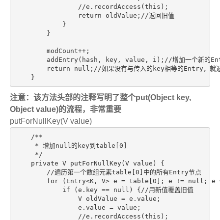
                //e.recordAccess(this);

                return oldValue;//返回旧值

            }

        }

        modCount++;

        addEntry(hash, key, value, i);//增加一个新的Ent
        return null;//如果没有与传入的key相等的Entry，就返
    }
注意：该方法头部的注释写明了整个put(Object key,
Object value)的流程，非常重要
putForNullKey(V value)
    /**

     * 增加null的key到table[0]

     */

    private V putForNullKey(V value) {

        //遍历第一个数组元素table[0]中的所有Entry节点

        for (Entry<K, V> e = table[0]; e != null; e =
            if (e.key == null) {//用新值覆盖旧值

                V oldValue = e.value;

                e.value = value;

                //e.recordAccess(this);
