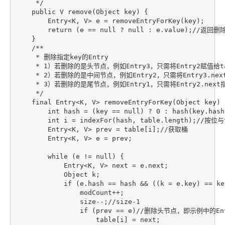
     */

    public V remove(Object key) {

        Entry<K, V> e = removeEntryForKey(key);

        return (e == null ? null : e.value);
    }

    /**

     * 删除指定key的Entry

     * 1）若删除的是头节点，例如Entry3，只需将Entry2赋值给tab
     * 2）若删除的是中间节点，例如Entry2，只需将Entry3.next指
     * 3）若删除的是尾节点，例如Entry1，只需将Entry2.next指向
     */

    final Entry<K, V> removeEntryForKey(Object key) {
        int hash = (key == null) ? 0 : hash(key.has
        int i = indexFor(hash, table.length);//按位
        Entry<K, V> prev = table[i];//获取桶

        Entry<K, V> e = prev;

        while (e != null) {

            Entry<K, V> next = e.next;

            Object k;

            if (e.hash == hash && ((k = e.key) == ke
                modCount++;

                size--;//size-1

                if (prev == e)//删除头节点，即示例中的Ent
                    table[i] = next;
