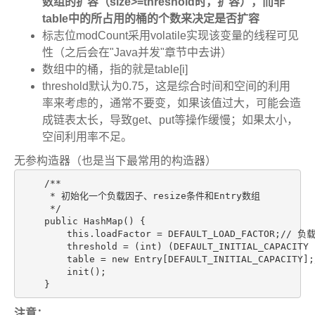
数组的扩容（size>=threshold时，扩容），而非
table中的所占用的桶的个数来决定是否扩容
标志位modCount采用volatile实现该变量的线程可见
性（之后会在"Java并发"章节中去讲）
数组中的桶，指的就是table[i]
threshold默认为0.75，这是综合时间和空间的利用
率来考虑的，通常不要变，如果该值过大，可能会造
成链表太长，导致get、put等操作缓慢；如果太小，
空间利用率不足。
无参构造器（也是当下最常用的构造器）
    /**

     * 初始化一个负载因子、resize条件和Entry数组

     */

    public HashMap() {

        this.loadFactor = DEFAULT_LOAD_FACTOR;// 负
        threshold = (int) (DEFAULT_INITIAL_CAPACI
        table = new Entry[DEFAULT_INITIAL_CAPACIT
        init();

    }
注意：