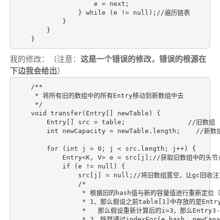
                    e = next;

                } while (e != null);//遍历链表

            }

        }

    }
我的修改：（注意：
这是一个错误的修改，错误的根源在
下边我会给出
）
    /**

     * 将所有旧的数组中的所有Entry移动到新数组中去

     */

    void transfer(Entry[] newTable) {

        Entry[] src = table;                //旧数组

        int newCapacity = newTable.length;    //新数
        for (int j = 0; j < src.length; j++) {

            Entry<K, V> e = src[j];//获取旧数组中的头节点
            if (e != null) {

                src[j] = null;//将旧数组置空，让gc
                /*

                 * 根据旧的hash值与新的容量值进行重新定
                 * 1、那么假设之前table[1]中存放的是Entry3，
                 *   那么假设重新计算后的i=3，那么Entry3
                 * 2、既然通过indexFor(e.hash, ne