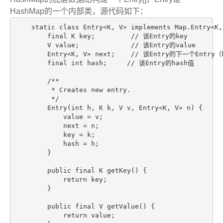
HashMap的一个内部类，源代码如下：
    static class Entry<K, V> implements Map.Entry<K, 
        final K key;         // 该Entry的key

        V value;             // 该Entry的value

        Entry<K, V> next;    // 该Entry的下一个Ent
        final int hash;     // 该Entry的hash值

        /**

         * Creates new entry.

         */

        Entry(int h, K k, V v, Entry<K, V> n) {

            value = v;

            next = n;

            key = k;

            hash = h;

        }

        public final K getKey() {

            return key;

        }

        public final V getValue() {

            return value;
