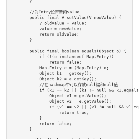
        }

        //为Entry设置新的value

        public final V setValue(V newValue) {

            V oldValue = value;

            value = newValue;

            return oldValue;

        }

        public final boolean equals(Object o) {

            if (!(o instanceof Map.Entry))

                return false;

            Map.Entry e = (Map.Entry) o;

            Object k1 = getKey();

            Object k2 = e.getKey();

            //在hashmap中可以存放null键和null值

            if (k1 == k2 || (k1 != null && k1.equals(
                Object v1 = getValue();

                Object v2 = e.getValue();

                if (v1 == v2 || (v1 != null && v1.equ
                    return true;

            }

            return false;

        }
