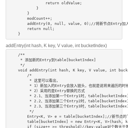
                return oldValue;

            }

        }

        modCount++;

        addEntry(0, null, value, 0);//将新节点Entry加
        return null;

    }
addEntry(int hash, K key, V value, int bucketIndex)
    /**

     * 添加新的Entry到table[bucketIndex]

     */

    void addEntry(int hash, K key, V value, int bucke
        /*

         * 这里可以看出，

         * 1）新加入的Entry会放入链头，也就是说将来遍历的
         * 2）采用的是Entry替换的方式

         * 2.1、当添加第一个Entry1时，table[bucketInde
         * 2.2、当添加第二个Entry2时，table[bucketIndex
         * 2.3、当添加第三个Entry3时，table[bucketIndex
         */

        Entry<K, V> e = table[bucketIndex];/
        table[bucketIndex] = new Entry<K, V>(hash, k
        if (size++ >= threshold)//key-value对个数大于等