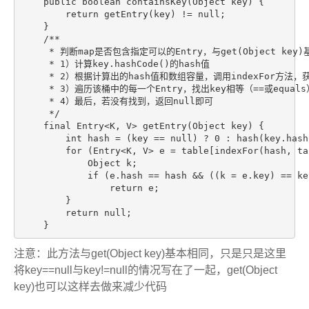
    public boolean containsKey(Object key) {

        return getEntry(key) != null;

    }

    /**

     * 判断map是否包含指定可以的Entry，与get(Object key
     * 1）计算key.hashCode()的hash值

     * 2）根据计算出的hash值和数组容量，调用indexFor方法，获
     * 3）遍历该桶中的每一个Entry，找出key相等（==或equals
     * 4）最后，若没有找到，返回null即可

     */

    final Entry<K, V> getEntry(Object key) {

        int hash = (key == null) ? 0 : hash(key.has
        for (Entry<K, V> e = table[indexFor(hash, ta
            Object k;

            if (e.hash == hash && ((k = e.key) == ke
                return e;

        }

        return null;

    }
注意：此方法与get(Object key)基本相同，只是只是这里
将key==null与key!=null的情况写在了一起，get(Object
key)也可以这样去做来减少代码