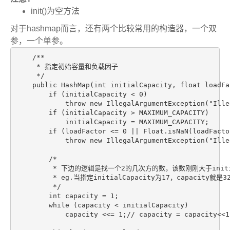
init()为空方法
对于hashmap而言，还有两个比较常用的构造器，一个双
参，一个单参。
    /**

     * 指定初始容量和负载因子

     */

    public HashMap(int initialCapacity, float loadFac
        if (initialCapacity < 0)

            throw new IllegalArgumentException("Ille
        if (initialCapacity > MAXIMUM_CAPACITY)

            initialCapacity = MAXIMUM_CAPACITY;

        if (loadFactor <= 0 || Float.isNaN(loadFa
            throw new IllegalArgumentException("Ille
        /*

         * 下边的逻辑是找一个2的几次方的数，该数刚刚大于initial
         * eg.当指定initialCapacity为17，capacit
         */

        int capacity = 1;

        while (capacity < initialCapacity)

            capacity <<= 1;// capacity = capacity<<1
