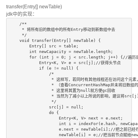
transfer(Entry[] newTable)
jdk中的实现：
    /**

     * 将所有旧的数组中的所有Entry移动到新数组中去

     */

    void transfer(Entry[] newTable) {

        Entry[] src = table;                

        int newCapacity = newTable.length;    

        for (int j = 0; j < src.length; j++) {//遍历
            Entry<K, V> e = src[j];//获得头节点

            if (e != null) {

                /*

                 * 这样写，若同时有其他线程还在访问这个
                 * （查看ConcurrentHashMap并未将旧数组
                 * 这里将其置为null就方便gc回收

                 * 当然为了减小以上所说的影响，建议将src[j]
                 */

                src[j] = null;

                do {

                    Entry<K, V> next = e.next;

                    int i = indexFor(e.hash, newCapac
                    e.next = newTable[i];//把
                    newTable[i] = e;//把当前节点赋给newT