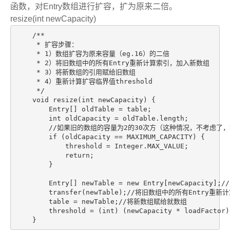
函数，对Entry数组进行扩容，扩为原来二倍。
resize(int newCapacity)
    /**

     * 扩容步骤：

     * 1）数组扩容为原来容量（eg.16）的二倍

     * 2）将旧数组中的所有Entry重新计算索引，加入新数组

     * 3）将新数组的引用赋给旧数组

     * 4）重新计算扩容临界值threshold

     */

    void resize(int newCapacity) {

        Entry[] oldTable = table;

        int oldCapacity = oldTable.length;

        //如果旧的数组的容量为2的30次方（这种情况，不考虑
        if (oldCapacity == MAXIMUM_CAPACITY) {

            threshold = Integer.MAX_VALUE;

            return;

        }

        Entry[] newTable = new Entry[newCapacity];//
        transfer(newTable);//将旧数组中的所有Entry重
        table = newTable;//将新数组赋给就数组

        threshold = (int) (newCapacity * loadFactor
    }