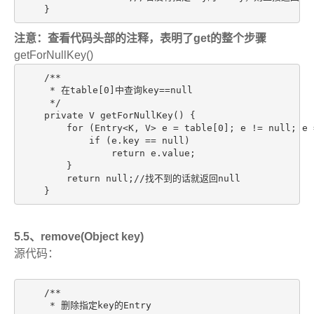
    }
注意：查看代码头部的注释，表明了get的整个步骤
getForNullKey()
    /**

     * 在table[0]中查询key==null

     */

    private V getForNullKey() {

        for (Entry<K, V> e = table[0]; e != null; e =
            if (e.key == null)

                return e.value;

        }

        return null;//找不到的话就返回null

    }
5.5、remove(Object key)
源代码：
    /**

     * 删除指定key的Entry
