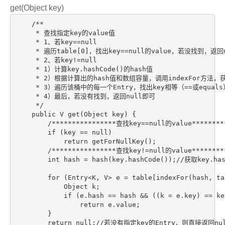
get(Object key)
    /**

     * 查找指定key的value值

     * 1、若key==null

     * 遍历table[0]，找出key==null的value，若没找到，返回n
     * 2、若key!=null

     * 1）计算key.hashCode()的hash值

     * 2）根据计算出的hash值和数组容量，调用indexFor方法，获
     * 3）遍历该桶中的每一个Entry，找出key相等（==或equals）
     * 4）最后，若没有找到，返回null即可

     */

    public V get(Object key) {

        /****************查找key==null的value*********
        if (key == null)

            return getForNullKey();

        /****************查找key!=null的value*********
        int hash = hash(key.hashCode());//获取key.has
        for (Entry<K, V> e = table[indexFor(hash, ta
            Object k;

            if (e.hash == hash && ((k = e.key) == ke
                return e.value;

        }

        return null;//若没有指定key的Entry，则直接返回nul