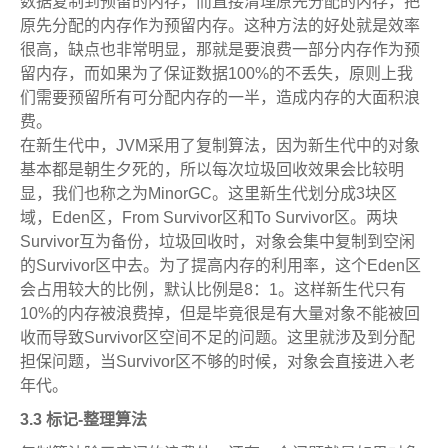
数据复制到预留的内存，而直接清理原先分配的内存，把
原先分配的内存作为预留内存。这种方法的好处就是效率
很高，缺点也非常明显，那就是要浪费一部分内存作为预
留内存，而如果为了保证数据100%的不丢失，原则上我
们需要预留所有可分配内存的一半，造成内存的大面积浪
费。
在新生代中，JVM采用了复制算法，因为新生代中的对象
基本都是朝生夕死的，所以每次垃圾回收效果会比较明
显，我们也称之为MinorGC。这里新生代划分成3块区
域，Eden区，From Survivor区和To Survivor区。两块
Survivor互为备份，垃圾回收时，对象会集中复制到空闲
的Survivor区中去。为了提高内存的利用率，这个Eden区
会占用较大的比例，默认比例是8：1。这样新生代只有
10%的内存被浪费掉，但是毕竟很是有大量对象不能被回
收而导致Survivor区空间不足的问题。这里就涉及到分配
担保问题，当Survivor区不够的时候，对象会直接进入老
年代。
3.3 标记-整理算法