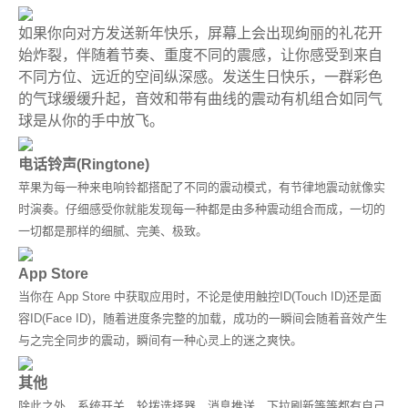
如果你向对方发送新年快乐，屏幕上会出现绚丽的礼花开
始炸裂，伴随着节奏、重度不同的震感，让你感受到来自
不同方位、远近的空间纵深感。发送生日快乐，一群彩色
的气球缓缓升起，音效和带有曲线的震动有机组合如同气
球是从你的手中放飞。
电话铃声(Ringtone)
苹果为每一种来电响铃都搭配了不同的震动模式，有节律地震动就像实
时演奏。仔细感受你就能发现每一种都是由多种震动组合而成，一切的
一切都是那样的细腻、完美、极致。
App Store
当你在 App Store 中获取应用时，不论是使用触控ID(Touch ID)还是面
容ID(Face ID)，随着进度条完整的加载，成功的一瞬间会随着音效产生
与之完全同步的震动，瞬间有一种心灵上的迷之爽快。
其他
除此之外，系统开关、轮拨选择器、消息推送、下拉刷新等等都有自己