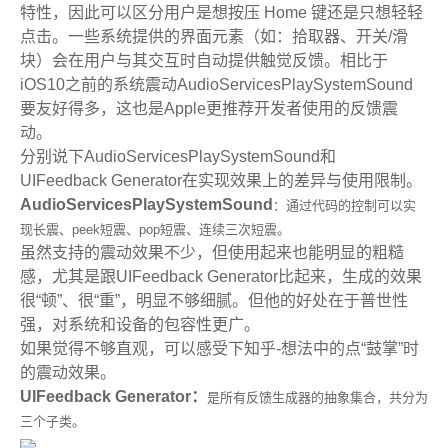
特性，因此可以区分用户是想按压 Home 键还是只想轻轻
点击。
一些系统提供的界面元素（如：拾取器、开关/滑
块）会在用户与其交互时自动提供触觉反馈。相比于
iOS10之前的系统震动AudioServicesPlaySystemSound
要友好得多，这也是Apple更推荐开发者使用的反馈震
动。
分别说下AudioServicesPlaySystemSound和
UIFeedback Generator在实现效果上的差异与使用限制。
AudioServicesPlaySystemSound
：通过代码的控制可以实
现长震、peek短震、pop短震、连续三次短震。
虽然支持的震动效果不少，但使用起来也能明显的粗糙
感，尤其是跟UIFeedback Generator比起来，生成的效果
很“顿”、很“重”，明显不够细腻。但他的好处在于普世性
强，对系统和设备的包容性更广。
如果觉得不够直观，可以感受下知乎-想法中的点“鼓掌”时
的震动效果。
UIFeedback Generator：
是所有反馈生成器的抽象集合，共分为
三个子类。