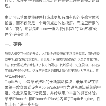
移动，允许用户在触摸显示屏时在指尖上感觉到特定的纹
理。
由此可见苹果要将硬件打造成更加有血有肉的多感官体验
设备，而不仅仅是一个可供点击的触摸屏。而这里所谓的
“血”、“肉”，也就是iPhone一直为我们称叹的“系
统”和“硬
件”的完美组合。
一、硬件
随着人机交互体验的升级，人们对触觉反馈的要求越来越高，而触觉反
馈中“反馈”是极其重要的。它包括了对触觉的精确感知以及多样化的反
馈，仅仅震动反馈就包括了长时间震动、间断震动、短促震动、不同强
度震动等多种类型。这样历史悠久的ERM 偏心转子马达力不从心，直
呼“臣妾做不到”。
TapticEngine是苹果推出的全新震动模块，最早出现在苹
果第一款穿戴式设备AppleWatch中作为设备通知系统的中
继，依此来强化声音提醒，并给以用户丰富的感官体验。
苹果iPhone6s和iPhone6sPlus也内置了TapticEngine，性
能上有了进一步升级。