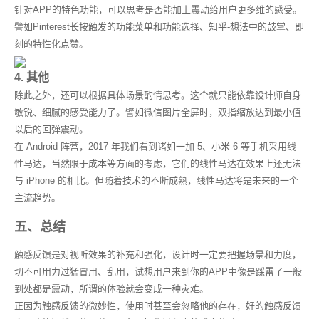
针对APP的特色功能，可以思考是否能加上震动给用户更多维的感受。
譬如Pinterest长按触发的功能菜单和功能选择、知乎-想法中的鼓掌、即
刻的特性化点赞。
4. 其他
除此之外，还可以根据具体场景酌情思考。这个就只能依靠设计师自身
敏锐、细腻的感受能力了。譬如微信图片全屏时，双指缩放达到最小值
以后的回弹震动。
在 Android 阵营，2017 年我们看到诸如一加 5、小米 6 等手机采用线
性马达，当然限于成本等方面的考虑，它们的线性马达在效果上还无法
与 iPhone 的相比。但随着技术的不断成熟，线性马达将是未来的一个
主流趋势。
五、总结
触感反馈是对视听效果的补充和强化，设计时一定要把握场景和力度，
切不可用力过猛冒用、乱用，试想用户来到你的APP中像是踩雷了一般
到处都是震动，所谓的体验就会变成一种灾难。
正因为触感反馈的微妙性，使用时甚至会忽略他的存在，好的触感反馈