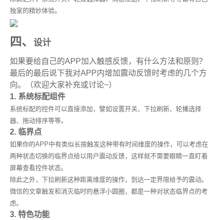
独家的精妙体验。
四、
设计
如果要给自己的APP加入触感反馈，有什么方法和原则？
最后的最后说下我对APP内增加震动反馈时考虑的几个方
向。（欢迎大家补充或讨论~）
1. 系统标配组件
系统标配的控件可以直接添加，譬如设置开关、下拉刷新、轮播选择
器、拖动排序等等。
2. 临界点
如果你的APP中有类似长按触发这种带有时间维度的操作，可以考虑在
两种状态切换的临界点给以用户震动反馈，这样就不需要眼睛一直盯着
屏幕查看控件状态。
除此之外，下拉刷新这种距离维度的操作，到达一定界限给予的震动。
微信的文章触发和消灭临时的悬浮小圆圈，都是一种对状态临界点的考
虑。
3. 特色功能