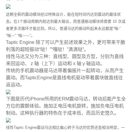
这颗全新的震动模块经过特殊设计，能在短时间内达到震动的最佳状
态。在1个振动周期内就达到最大输出，而普通振动模块将需要 10 次或
者更多次循环才能达到。所以，普通马达的振动听起来永远都是“嗡-”
“嗡—” “嗡——”。
Taptic Engine 除了可以产生前述效果之外，更可带来干脆
利落的超短振动“哒！”“嘎哒！”滴滴哒”。
线性马达又分为三种：直线型、圆型及方型，分别为直线
来回运动、 z 轴（上下）运动和 x 轴 y 轴运动。
传统的手机震动器是马达带着偏振片一起转动，从而产生
震动。而TapticEngine是直线电机驱动带着震块做直线往
返运动。
下图是历代iPhone所用的ERM震动马达，转动后能产生全
方位的震颤体验。施加正电压电机旋转，施加负电压电机
制动。这种执行器的特色在于成本低，而且历史悠久。
线性Taptic Engine震动马达相比偏心转子马达的优势还是相当明显，一