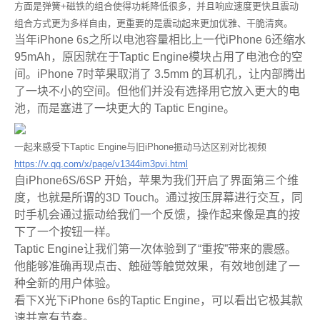
方面是弹簧+磁铁的组合使得功耗降低很多，并且响应速度更快且震动
组合方式更为多样自由，更重要的是震动起来更加优雅、干脆清爽。
当年iPhone 6s之所以电池容量相比上一代iPhone 6还缩水
95mAh，原因就在于Taptic Engine模块占用了电池仓的空
间。iPhone 7时苹果取消了 3.5mm 的耳机孔，让内部腾出
了一块不小的空间。但他们并没有选择用它放入更大的电
池，而是塞进了一块更大的 Taptic Engine。
一起来感受下Taptic Engine与旧iPhone振动马达区别对比视频
https://v.qq.com/x/page/v1344im3pvi.html
自iPhone6S/6SP 开始，苹果为我们开启了界面第三个维
度，也就是所谓的3D Touch。通过按压屏幕进行交互，同
时手机会通过振动给我们一个反馈，操作起来像是真的按
下了一个按钮一样。
Taptic Engine让我们第一次体验到了“重按”带来的震感。
他能够准确再现点击、触碰等触觉效果，有效地创建了一
种全新的用户体验。
看下X光下iPhone 6s的Taptic Engine，可以看出它极其款
速并富有节奏。