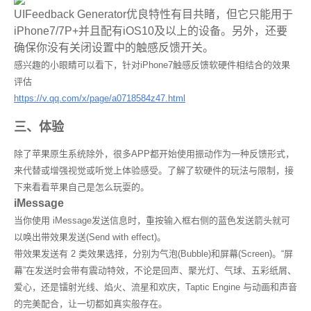
UIFeedback Generator优良特性有目共睹，但它只能用于
iPhone7/7P+并且配有iOS10及以上的设备。另外，还要
确保你没有关闭设置中的触感反馈开关。
感兴趣的小眼睛可以看下，针对iPhone7触感反馈软硬件相结合的效果
评估
https://v.qq.com/x/page/a0718584z47.html
三、体验
除了苹果原生系统除外，很多APP都开始使用振动作为一种反馈形式，
来代替或增强视觉或听觉上体验感受。了解了软硬件的玩法与限制，接
下来看看苹果自己是怎么玩耍的。
iMessage
当你使用 iMessage发送信息时，重按输入框右侧的蓝色发送箭头就可
以唤出带效果发送(Send with effect)。
带效果发送有 2 类效果选择，分别为气泡(Bubble)和屏幕(Screen)。“屏
幕”在发送时会带有震动特效，不论是回声、聚光灯、气球、五彩纸屑、
爱心，还是镭射光线、焰火、流星和欢庆，Taptic Engine 与动画和声音
的完美配合，让一切都如真实般存在。