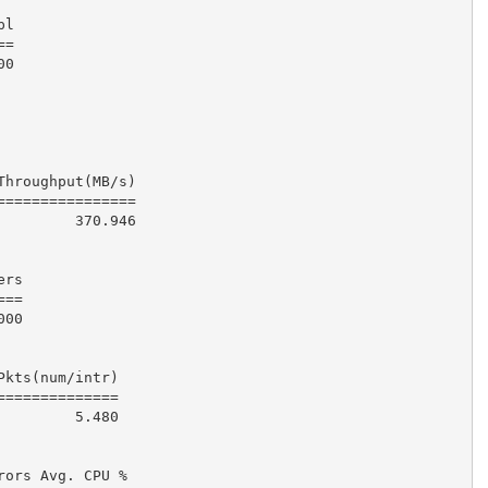
l

=

00
===============

370.946
rs

==

000
kts(num/intr)

=============

5.480
ors Avg. CPU %
