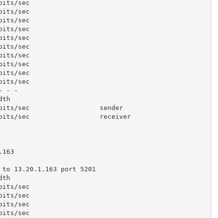
bits/sec

bits/sec

bits/sec

bits/sec

bits/sec

bits/sec

bits/sec

bits/sec

bits/sec

bits/sec

 - -

th

bits/sec                  sender

bits/sec                  receiver

.163
 to 
13.20
.
1.163
 port 
5201
th

bits/sec

bits/sec

bits/sec

bits/sec
