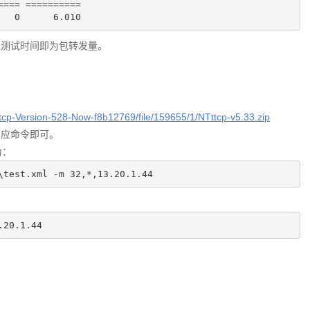
=== ==========

0
6.010
数，除以测试时间即为包转发量。
Tttcp-Version-528-Now-f8b12769/file/159655/1/NTttcp-v5.33.zip
行相应命令即可。
为：
\test.xml -m 
32
,*,
13.20
.
1.44
.20
.
1.44