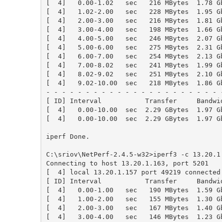
[  
4
]   
0.00
-
1.02
   sec   
216
 MBytes  
1.78
 G
[  
4
]   
1.02
-
2.00
   sec   
228
 MBytes  
1.95
 G
[  
4
]   
2.00
-
3.00
   sec   
216
 MBytes  
1.81
 G
[  
4
]   
3.00
-
4.00
   sec   
198
 MBytes  
1.66
 G
[  
4
]   
4.00
-
5.00
   sec   
246
 MBytes  
2.07
 G
[  
4
]   
5.00
-
6.00
   sec   
275
 MBytes  
2.31
 G
[  
4
]   
6.00
-
7.00
   sec   
254
 MBytes  
2.13
 G
[  
4
]   
7.00
-
8.02
   sec   
241
 MBytes  
1.99
 G
[  
4
]   
8.02
-
9.02
   sec   
251
 MBytes  
2.10
 G
[  
4
]   
9.02
-
10.00
  sec   
218
 MBytes  
1.86
 G
- - - - - - - - - - - - - - - - - - - - - - -
[ ID] Interval           Transfer     Bandwid
[  
4
]   
0.00
-
10.00
  sec  
2.29
 GBytes  
1.97
 G
[  
4
]   
0.00
-
10.00
  sec  
2.29
 GBytes  
1.97
 G
iperf Done.

C:\sriov\NetPerf-
2.4
.
5
-w32>iperf3 -c 
13.20
.
1
Connecting to host 
13.20
.
1.163
, port 
5201
[  
4
] local 
13.20
.
1.157
 port 
49219
 connected
[ ID] Interval           Transfer     Bandwid
[  
4
]   
0.00
-
1.00
   sec   
190
 MBytes  
1.59
 G
[  
4
]   
1.00
-
2.00
   sec   
155
 MBytes  
1.30
 G
[  
4
]   
2.00
-
3.00
   sec   
167
 MBytes  
1.40
 G
[  
4
]   
3.00
-
4.00
   sec   
146
 MBytes  
1.23
 G