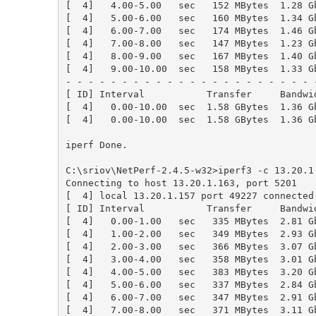
[  
4
]   
4.00
-
5.00
   sec   
152
 MBytes  
1.28
 G
[  
4
]   
5.00
-
6.00
   sec   
160
 MBytes  
1.34
 G
[  
4
]   
6.00
-
7.00
   sec   
174
 MBytes  
1.46
 G
[  
4
]   
7.00
-
8.00
   sec   
147
 MBytes  
1.23
 G
[  
4
]   
8.00
-
9.00
   sec   
167
 MBytes  
1.40
 G
[  
4
]   
9.00
-
10.00
  sec   
158
 MBytes  
1.33
 G
- - - - - - - - - - - - - - - - - - - - - - -
[ ID] Interval           Transfer     Bandwid
[  
4
]   
0.00
-
10.00
  sec  
1.58
 GBytes  
1.36
 G
[  
4
]   
0.00
-
10.00
  sec  
1.58
 GBytes  
1.36
 G
iperf Done.

C:\sriov\NetPerf-
2.4
.
5
-w32>iperf3 -c 
13.20
.
1
Connecting to host 
13.20
.
1.163
, port 
5201
[  
4
] local 
13.20
.
1.157
 port 
49227
 connected
[ ID] Interval           Transfer     Bandwid
[  
4
]   
0.00
-
1.00
   sec   
335
 MBytes  
2.81
 G
[  
4
]   
1.00
-
2.00
   sec   
349
 MBytes  
2.93
 G
[  
4
]   
2.00
-
3.00
   sec   
366
 MBytes  
3.07
 G
[  
4
]   
3.00
-
4.00
   sec   
358
 MBytes  
3.01
 G
[  
4
]   
4.00
-
5.00
   sec   
383
 MBytes  
3.20
 G
[  
4
]   
5.00
-
6.00
   sec   
337
 MBytes  
2.84
 G
[  
4
]   
6.00
-
7.00
   sec   
347
 MBytes  
2.91
 G
[  
4
]   
7.00
-
8.00
   sec   
371
 MBytes  
3.11
 G