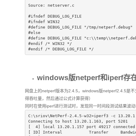
Source: netserver.c  

#ifndef DEBUG_LOG_FILE  
#ifndef WIN32  
#define DEBUG_LOG_FILE "/tmp/netperf.debug" 
#else  
#define DEBUG_LOG_FILE "c:\\temp\\netperf.de
#endif /* WIN32 */  
#endif /* DEBUG_LOG_FILE */ 
windows版netperf和iper
网盘上的netperf版本为2.4.5，windows版netperf
得吞吐量，然后通过公式计算获得）
同时在使用iperf进行测试时，发现同一时间段测试结果波
C:\sriov\NetPerf-
2.4
.
5
-w32>iperf3 -c 
13.20
.
1
Connecting to host 
13.20
.
1.163
, port 
5201
[  
4
] local 
13.20
.
1.157
 port 
49217
 connected
[ ID] Interval           Transfer     Bandwid