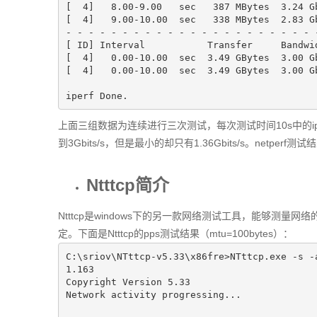
[  
4
]   
8.00
-
9.00
   sec   
387
 MBytes  
3.24
 G
[  
4
]   
9.00
-
10.00
  sec   
338
 MBytes  
2.83
 G
- - - - - - - - - - - - - - - - - - - - - - -
[ ID] Interval           Transfer     Bandwid
[  
4
]   
0.00
-
10.00
  sec  
3.49
 GBytes  
3.00
 G
[  
4
]   
0.00
-
10.00
  sec  
3.49
 GBytes  
3.00
 G
iperf Done.
上面三组数据为连续进行三次测试，每次测试时间10s中的i
到3Gbits/s，但是最小的却只有1.36Gbits/s。netper
Ntttcp简介
Ntttcp是windows下的另一款网络测试工具，能够测量网
定。下面是Ntttcp的pps测试结果（mtu=100bytes）：
C:\sriov\NTttcp-v5.
33
\x86fre>NTttcp.exe 
-s
-
1.163
Copyright Version 
5.33
Network activity progressing...
