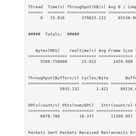
Thread  Time(s) Throughput(KB/s) Avg B / Comp
======  ======= ================ ============
0
15.016
379823.122
65536.0
#####  Totals:  #####
   Bytes(MEG)    realtime(s) Avg Frame Size Throughput(MB/s)

================ =========== ============== =
5569.750000
15.015
1459.909
Throughput(Buffers/s) Cycles/Byte       Buffe
===================== =========== ===========
5935.132
1.421
89116.
DPCs(count/s) Pkts(num/DPC)   Intr(count/s) P
============= ============= =============== =
6078.788
10.377
11509.957
Packets Sent Packets Received Retransmits Err