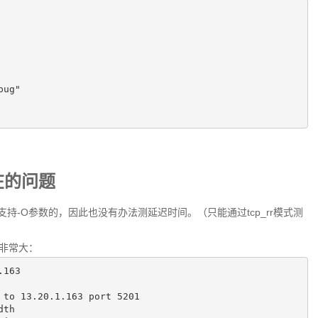
 
bug"  
f存在的问题
2.4.5是不支持-O参数的，因此也没有办法测延迟时间。（只能通过tcp_rr模式测
动非常大：
.163
 to 
13.20
.
1.163
 port 
5201
th
