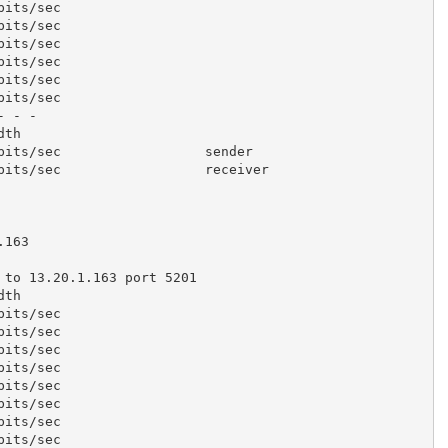
bits/sec

bits/sec

bits/sec

bits/sec

bits/sec

bits/sec

 - -

th

bits/sec                  sender

bits/sec                  receiver

.163
 to 
13.20
.
1.163
 port 
5201
th

bits/sec

bits/sec

bits/sec

bits/sec

bits/sec

bits/sec

bits/sec

bits/sec
