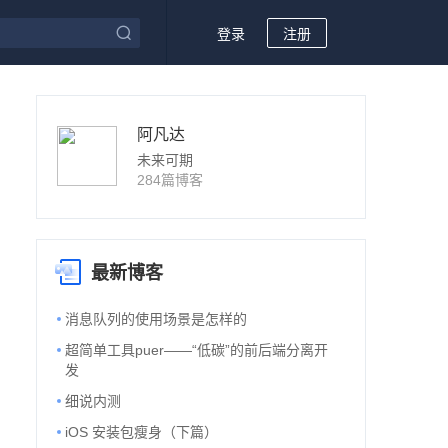
登录
注册
阿凡达
未来可期
284篇博客
最新博客
消息队列的使用场景是怎样的
超简单工具puer——“低碳”的前后端分离开
发
细说内测
iOS 安装包瘦身（下篇）