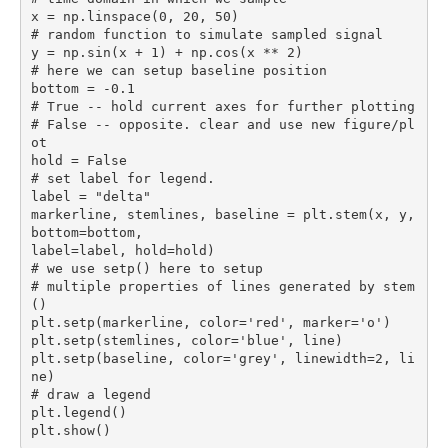
x = np.linspace(0, 20, 50)
# random function to simulate sampled signal
y = np.sin(x + 1) + np.cos(x ** 2)
# here we can setup baseline position
bottom = -0.1
# True -- hold current axes for further plotting
# False -- opposite. clear and use new figure/pl
ot
hold = False
# set label for legend.
label = "delta"
markerline, stemlines, baseline = plt.stem(x, y, 
bottom=bottom,
label=label, hold=hold)
# we use setp() here to setup
# multiple properties of lines generated by stem
()
plt.setp(markerline, color='red', marker='o')
plt.setp(stemlines, color='blue', line)
plt.setp(baseline, color='grey', linewidth=2, li
ne)
# draw a legend
plt.legend()
plt.show()