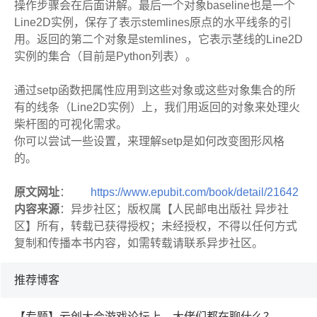
操作步骤会在后面讲解。最后一个对象baseline也是一个
Line2D实例，保存了表示stemlines原点的水平线条的引
用。返回的第二个对象是stemlines，它表示茎线的Line2D
实例的集合（目前是Python列表）。
通过setp函数把属性应用到这些对象或这些对象集合的所
有的线条（Line2D实例）上，我们用返回的对象来处理火
柴杆图的可视化需求。
你可以尝试一些设置，来理解setp是如何改变图形风格
的。
原文网址
：
https://www.epubit.com/book/detail/21642
内容来源
：异步社区；版权属【人民邮电出版社 异步社
区】所有，转载已获得授权；未经授权，不得以任何方式
复制和传播本书内容，如需转载请联系异步社区。
推荐博客
【专题】云创大会游戏论坛上，大佬们都在聊什么？