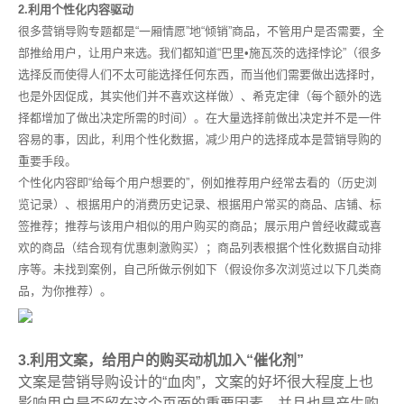
2.
利用个性化内容驱动
很多营销导购专题都是“一厢情愿”地“倾销”商品，不管用户是否需要，全
部推给用户，让用户来选。我们都知道“巴里•施瓦茨的选择悖论”
（很多
选择反而使得人们不太可能选择任何东西，而当他们需要做出选择时，
也是外因促成，其实他们并不喜欢这样做）
、希克定律
（每个额外的选
择都增加了做出决定所需的时间）
。在大量选择前做出决定并不是一件
容易的事，因此，利用个性化数据，减少用户的选择成本是营销导购的
重要手段。
个性化内容即“给每个用户想要的”，例如推荐用户经常去看的（历史浏
览记录）、根据用户的消费历史记录、根据用户常买的商品、店铺、标
签推荐；推荐与该用户相似的用户购买的商品；展示用户曾经收藏或喜
欢的商品（结合现有优惠刺激购买）；商品列表根据个性化数据自动排
序等。未找到案例，自己所做示例如下（假设你多次浏览过以下几类商
品，为你推荐）。
3.
利用文案，给用户的购买动机加入“催化剂”
文案是营销导购设计的“血肉”，文案的好坏很大程度上也
影响用户是否留在这个页面的重要因素，并且也是产生购