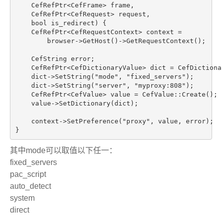
    CefRefPtr<CefFrame> frame,

    CefRefPtr<CefRequest> request,

    bool is_redirect) {

    CefRefPtr<CefRequestContext> context =

        browser->GetHost()->GetRequestContext();

    CefString error;

    CefRefPtr<CefDictionaryValue> dict = CefDictiona
    dict->SetString("mode", "fixed_servers");

    dict->SetString("server", "myproxy:808");

    CefRefPtr<CefValue> value = CefValue::Create();

    value->SetDictionary(dict);

    context->SetPreference("proxy", value, error);  
}
其中mode可以取值以下任一：
fixed_servers
pac_script
auto_detect
system
direct