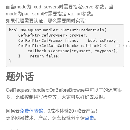
而当mode为fixed_servers时需要指定server参数，当
mode为pac_script时需要指定pac_url参数。
如果代理需要认证，那么需要同时实现：
bool MyRequestHandler::GetAuthCredentials(

    CefRefPtr<CefBrowser> browser,

    CefRefPtr<CefFrame> frame,    bool isProxy,    c
    CefRefPtr<CefAuthCallback> callback) {    if (isP
        callback->Continue("myuser", "mypass");     
    }    return false;

}
题外话
CefRequestHandler::OnBeforeBrowse中可以干的还有很
多，比如控制拼写检查等，大家可以好好去发掘。
网易云
免费体验馆
，0成本体验20+款云产品！
更多网易技术、产品、运营经验分享请
点击
。