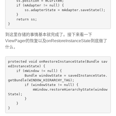
    ss.position = mCurItem;

if
 (mAdapter != 
null
) {

        ss.adapterState = mAdapter.saveState();

    }

return
 ss;

到这里存储的事情基本就完成了。接下来看一下
ViewPager的恢复以及onRestoreInstanceState到底做了
什么，
protected
void
onRestoreInstanceState
(Bundle sav
edInstanceState)
{

if
 (mWindow != 
null
) {

        Bundle windowState = savedInstanceState.
getBundle(WINDOW_HIERARCHY_TAG);

if
 (windowState != 
null
) {

            mWindow.restoreHierarchyState(window
State);

        }

    }
