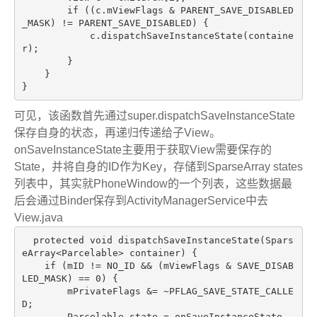
if
 ((c.mViewFlags & PARENT_SAVE_DISABLED
_MASK) != PARENT_SAVE_DISABLED) {

            c.dispatchSaveInstanceState(containe
r);

        }

    }

可见，该函数首先通过super.dispatchSaveInstanceState
保存自身的状态，再递归传递给子View。
onSaveInstanceState主要用于获取View需要保存的
State，并将自身的ID作为Key，存储到SparseArray states
列表中，其实就PhoneWindow的一个列表，这些数据最
后会通过Binder保存到ActivityManagerService中去
View.java
protected
void
dispatchSaveInstanceState
(Spars
eArray<Parcelable> container)
{

if
 (mID != NO_ID && (mViewFlags & SAVE_DISAB
LED_MASK) == 
0
) {

        mPrivateFlags &= ~PFLAG_SAVE_STATE_CALLE
D;

        Parcelable state = onSaveInstanceState