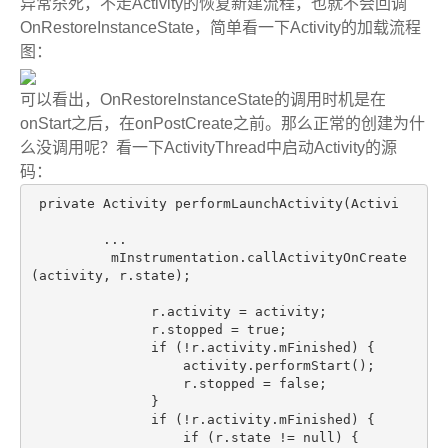
异常杀死，不走Activity的恢复新建流程，也就不会回调
OnRestoreInstanceState，简单看一下Activity的加载流程
图：
可以看出，OnRestoreInstanceState的调用时机是在
onStart之后，在onPostCreate之前。那么正常的创建为什
么没调用呢？看一下ActivityThread中启动Activity的源
码：
private
 Activity 
performLaunchActivity
(Activi

         ...

          mInstrumentation.callActivityOnCreate
(activity, r.state)
;

               r.activity = activity;

               r.stopped = 
true
;

if
 (!r.activity.mFinished) {

                   activity.performStart();

                   r.stopped = 
false
;

               }

if
 (!r.activity.mFinished) {

if
 (r.state != 
null
) {
