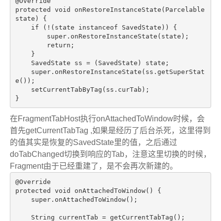
@Override
protected
void
onRestoreInstanceState
(Parcelable 
state)
{

if
 (!(state 
instanceof
 SavedState)) {

super
.onRestoreInstanceState(state);

return
;

    }

    SavedState ss = (SavedState) state;

super
.onRestoreInstanceState(ss.getSuperStat
e());

    setCurrentTabByTag(ss.curTab);

在FragmentTabHost执行onAttachedToWindow时候，会
首先getCurrentTabTag ,如果是经历了后台杀死，这里得到
的值其实是恢复的SavedState里的值，之后通过
doTabChanged切换到响应的Tab，注意这里切换的时候，
Fragment由于已经重建了，是不会再次新建的。
@Override
protected
void
onAttachedToWindow
()
{

super
.onAttachedToWindow();

    String currentTab = getCurrentTabTag();
