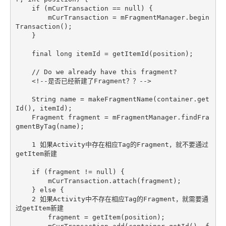
if
 (mCurTransaction == 
null
) {

        mCurTransaction = mFragmentManager.begin
Transaction();

    }

final
long
 itemId = getItemId(position);

// Do we already have this fragment?
    <!--是否已经新建了Fragment？？-->

    String name = makeFragmentName(container.get
Id(), itemId);

    Fragment fragment = mFragmentManager.findFra
gmentByTag(name);

1
 如果Activity中存在相应Tag的Fragment，就不要通过
getItem新建

if
 (fragment != 
null
) {

        mCurTransaction.attach(fragment);

    } 
else
 {

2
 如果Activity中不存在相应Tag的Fragment，就需要通
过getItem新建

        fragment = getItem(position);
