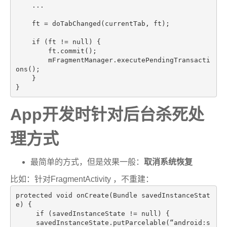
    ...

    ft = doTabChanged(currentTab, ft);

if
 (ft != 
null
) {

        ft.commit();

        mFragmentManager.executePendingTransacti
ons();

    }

App开发时针对后台杀死处
理方式
最简单的方式，但是效果一般：
取消系统恢复
比如：针对FragmentActivity ，不重建：
protected
void
onCreate
(Bundle savedInstanceStat
e)
{

if
 (savedInstanceState != 
null
) {

     savedInstanceState.putParcelable(“android:s