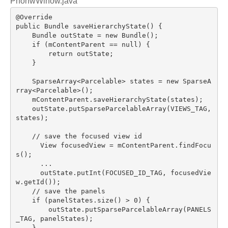
PhonwWinow.java
@Override
public
 Bundle 
saveHierarchyState
()
{

    Bundle outState = 
new
 Bundle();

if
 (mContentParent == 
null
) {

return
 outState;

    }

    SparseArray<Parcelable> states = 
new
 SparseA
rray<Parcelable>();

    mContentParent.saveHierarchyState(states);

    outState.putSparseParcelableArray(VIEWS_TAG, 
states);

// save the focused view id
      View focusedView = mContentParent.findFocu
s();

      ...

      outState.putInt(FOCUSED_ID_TAG, focusedVie
w.getId());

// save the panels
if
 (panelStates.size() > 
0
) {

        outState.putSparseParcelableArray(PANELS
_TAG, panelStates);

    }
