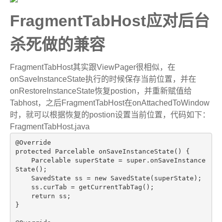
FragmentTabHost应对后台
杀死做的兼容
FragmentTabHost其实跟ViewPager很相似，在
onSaveInstanceState执行的时候保存当前位置，并在
onRestoreInstanceState恢复postion，并重新赋值给
Tabhost，之后FragmentTabHost在onAttachedToWindow
时，就可以根据恢复的postion设置当前位置，代码如下：
FragmentTabHost.java
@Override
protected
 Parcelable 
onSaveInstanceState
()
{

    Parcelable superState = 
super
.onSaveInstance
State();

    SavedState ss = 
new
 SavedState(superState);

    ss.curTab = getCurrentTabTag();

return
 ss;

}
