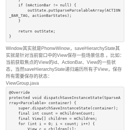
if
 (mActionBar != 
null
) {

        outState.putSparseParcelableArray(ACTION
_BAR_TAG, actionBarStates);

    }

return
 outState;

Window其实就是PhonwWinow，saveHierarchyState其
实就是针对当前窗口中的View保存一些场景信息 ，比如：
当前获取焦点的View的id、ActionBar、View的一些状
态，当然saveHierarchyState递归遍历所有子View，保存
所有需要保存的状态：
ViewGroup.java
@Override
protected
void
dispatchSaveInstanceState
(SparseA
rray<Parcelable> container)
{

super
.dispatchSaveInstanceState(container);

final
int
 count = mChildrenCount;

final
 View[] children = mChildren;

for
 (
int
 i = 
0
; i < count; i++) {

        View c = children[i];
