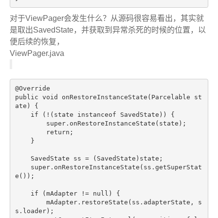
对于ViewPager会发生什么？从源码很容易看出，其实就
是取出SavedState，并获取到异常杀死的时候的位置，以
便后续的恢复，
ViewPager.java
@Override
public
void
onRestoreInstanceState
(Parcelable st
ate)
{

if
 (!(state 
instanceof
 SavedState)) {

super
.onRestoreInstanceState(state);

return
;

    }

    SavedState ss = (SavedState)state;

super
.onRestoreInstanceState(ss.getSuperStat
e());

if
 (mAdapter != 
null
) {

        mAdapter.restoreState(ss.adapterState, s
s.loader);
