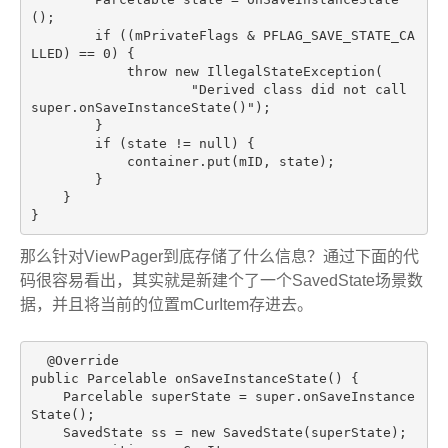
();

if
 ((mPrivateFlags & PFLAG_SAVE_STATE_CA
LLED) == 
0
) {

throw
new
IllegalStateException
(

"Derived class did not call 
super.onSaveInstanceState()"
)
;

        }

if
 (state != 
null
) {

            container.put(mID, state);

        }

    }

那么针对ViewPager到底存储了什么信息？通过下面的代
码很容易看出，其实就是新建个了一个SavedState场景数
据，并且将当前的位置mCurItem存进去。
@Override
public
 Parcelable 
onSaveInstanceState
()
{

    Parcelable superState = 
super
.onSaveInstance
State();

    SavedState ss = 
new
 SavedState(superState);
