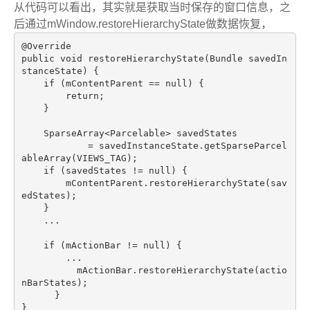
从代码可以看出，其实就是获取当时保存的窗口信息，之
后通过mWindow.restoreHierarchyState做数据恢复，
@Override
public
void
restoreHierarchyState
(Bundle savedIn
stanceState)
{

if
 (mContentParent == 
null
) {

return
;

    }

    SparseArray<Parcelable> savedStates

            = savedInstanceState.getSparseParcel
ableArray(VIEWS_TAG);

if
 (savedStates != 
null
) {

        mContentParent.restoreHierarchyState(sav
edStates);

    }

    ...

if
 (mActionBar != 
null
) {

        ...

          mActionBar.restoreHierarchyState(actio
nBarStates);

      }
