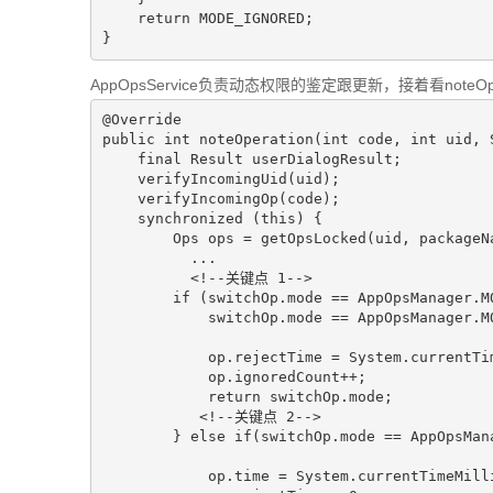
return
 MODE_IGNORED;

AppOpsService负责动态权限的鉴定跟更新，接着看noteOpe
@Override

public int noteOperation(int code, int uid, S
    final Result userDialogResult;

    verifyIncomingUid(uid);

    verifyIncomingOp(code);

    synchronized (this) {

        Ops ops = getOpsLocked(uid, packageName, true);

          ...

<!--关键点 1-->
        if (switchOp.mode == AppOpsManager.MODE_IGNORED ||

            switchOp.mode == AppOpsManager.MODE_ERRORED) {

            op.rejectTime = System.currentTimeMillis();

            op.ignoredCount++;

            return switchOp.mode;

<!--关键点 2-->
        } else if(switchOp.mode == AppOpsManager.MODE_ALLOWED) {

            op.time = System.currentTimeMillis();
