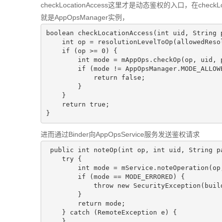
checkLocationAccess这里才是动态鉴权的入口，在checkL
就是AppOpsManager实例，
boolean
checkLocationAccess
(
int
 uid, String 
int
 op = resolutionLevelToOp(allowedResol
if
 (op >= 
0
) {

int
 mode = mAppOps.checkOp(op, uid, p
if
 (mode != AppOpsManager.MODE_ALLOW
return
false
;

        }

    }

return
true
;

进而通过Binder向AppOpsService服务发送鉴权请求
public
int
noteOp
(
int
 op, 
int
 uid, String p
try
 {

int
 mode = mService.noteOperation(op,
if
 (mode == MODE_ERRORED) {

throw
new
SecurityException
(buil
        }

return
 mode;

    } 
catch
 (RemoteException e) {

    }
