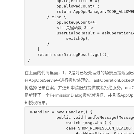
            op.rejectTime = 0;

            op.allowedCount++;

            return AppOpsManager.MODE_ALLOWED;

        } else {

            op.noteOpCount++;

<!--关键函数 3-->
            userDialogResult = askOperationLocked(code, uid, packageName,

                switchOp);

        }

    }

    return userDialogResult.get();

在上面的代码里面，1、2是对已经处理过的场景直接返回
在AppOpsServie中进行授权处理的。askOperationL
将选择记录在案，并通知申请服务提供或者拒绝服务。askOperat
是新建了一个PermissionDialog授权对话框，并且将AppOpsS
知授权结果。
 mHandler = 
new
 Handler() {

public
void
handleMessage
(Messag
switch
 (msg.what) {

case
 SHOW_PERMISSION_DIALOG: 
                    HashMap<String, Object> data =
