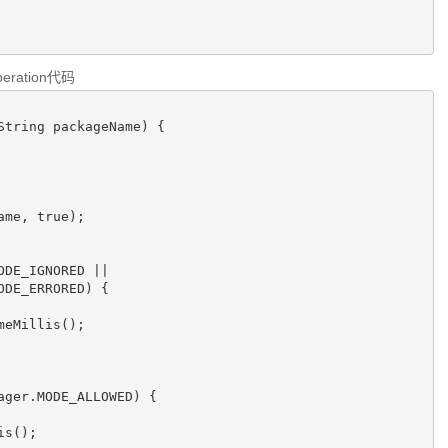
ration代码
tring packageName) {
