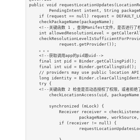
public void requestLocationUpdates(LocationR
        PendingIntent intent, String packageName) {

    if (request == null) request = DEFAULT_LOCATION_REQUEST;

    checkPackageName(packageName);

<!--关键函数 1 ，查询Manifest文件，是否进行了
    int allowedResolutionLevel = getCallerAllowedResolutionLevel();

    checkResolutionLevelIsSufficientForProviderUse(allowedResolutionLevel,

            request.getProvider());

    。。。

<!--获取调用app的pid跟uid-->
    final int pid = Binder.getCallingPid();

    final int uid = Binder.getCallingUid();

    // providers may use public location API's, need to clear identity

    long identity = Binder.clearCallingIdentity();

    try {

<!--关键函数 2 检查是否动态授权了权限，或者拒绝了
        checkLocationAccess(uid, packageName, allowedResolutionLevel);

        synchronized (mLock) {

            Receiver receiver = checkListenerOrIntentLocked(listener, intent, pid, uid,

                    packageName, workSource, hideFromAppOps);

            if (receiver != null) {

                    requestLocationUpdatesLocked(sanitizedRequest, receiver, pid,

                                                 uid, package
            }
