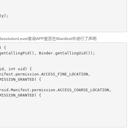
wedResolutionLevel查询APP是否在Manifest中进行了声明
)
{

getCallingPid()
, Binder.
getCallingUid
()
)
;

id, 
int
 uid)
{

nifest.permission.ACCESS_FINE_LOCATION,

roid.Manifest.permission.ACCESS_COARSE_LOCATION,

MISSION_GRANTED) {
