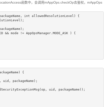
ocationAccess函数中，会调用mAppOps.checkOp去鉴权，mAppOps
packageName, 
int
 allowedResolutionLevel)
{

utionLevel);

ackageName);

ED && mode != AppOpsManager.MODE_ASK ) {

ackageName)
{

 uid, packageName);

dSecurityExceptionMsg(op, uid, packageName)
)
;
