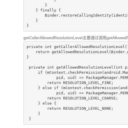
        }

    } finally {

        Binder.restoreCallingIdentity(identity);

    }

getCallerAllowedResolutionLevel主要通过调用getAllo
private
int
getCallerAllowedResolutionLevel
(
return
getAllowedResolutionLevel
(Binder.
}

private
int
getAllowedResolutionLevel
(
int
 p
if
 (mContext.checkPermission(android.Ma
             pid, uid) == PackageManager.PERMISSION_GRANTED) {

return
 RESOLUTION_LEVEL_FINE;

     } 
else
if
(mContext.checkPermission(and
             pid, uid)
== PackageManager.PER
return
 RESOLUTION_LEVEL_COARSE;

     } 
else
 {

return
 RESOLUTION_LEVEL_NONE;

     }
