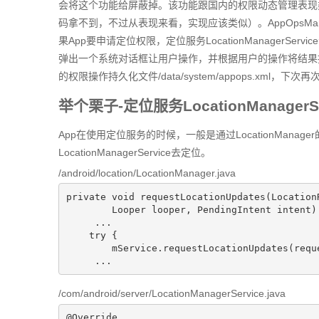
会将这个功能给屏蔽掉。该功能跟国内的权限动态管理表现类似
码拿不到，不过从表现来看，实现应该类似）。AppOpsM
果App要申请定位权限，定位服务LocationManagerSer
弹出一个系统对话框让用户操作，并根据用户的操作将结果持
的权限操作持久化文件/data/system/appops.xml
举个栗子-定位服务LocationManagerSe
App在使用定位服务的时候，一般是通过LocationManager的re
LocationManagerService去定位。
/android/location/LocationManager.java
private
void
requestLocationUpdates
(Location
        Looper looper, PendingIntent intent)
     ...

try
 {

        mService.requestLocationUpdates(request, transport, intent, packageName);

     ...
/com/android/server/LocationManagerService.java
@Override
