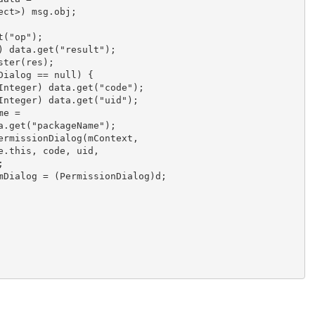
t
(
"op"
);

Result) data.
get
(
"result"
);

Dialog == 
null
) {

eger code = (Integer) data.
get
(
"code"
);

eger uid  = (Integer) data.
get
(
"uid"
);

 data.
get
(
"packageName"
);

ermissionDialog(mContext,

rvice.
this
, code, uid,
