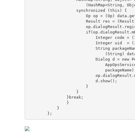
                        (HashMap<String, Object>) msg.obj;

                    synchronized (
this
) {

                        Op op = (Op) data.
ge
                        Result res = (
                        op.dialogResult.register(res);

if
(op.dialogResult.m
                            Int
                            Int
                            String packageName =

                                (String)
                            Dialog d = 
new
 P
                                AppOpsSe
                                packageName);

                            op.dialogResult.mDialog = (PermissionDialog)d;

                            d.show();

                        }

                    }

                }
break
;

                }

            }
