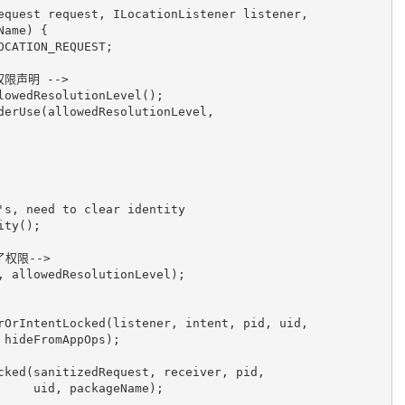
equest request, ILocationListener listener,

权限声明 -->
权限-->
Name);
