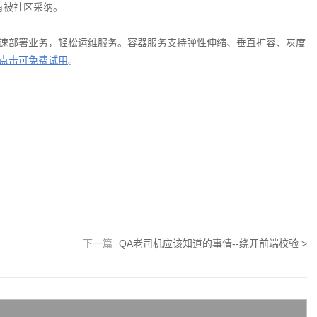
没有被社区采纳。
速部署业务，轻松运维服务。容器服务支持弹性伸缩、垂直扩容、灰度
点击可免费试用
。
下一篇
QA老司机应该知道的事情--绕开前端校验
>