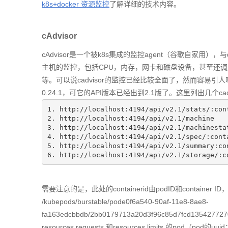
k8s+docker 资源监控
了解详细的技术内容。
cAdvisor
cAdvisor是一个被k8s集成的监控agent（谷歌自家用），与do
主机的监控，包括CPU，内存，网卡和磁盘设备，甚至还调用了docke
等。可以说cadvisor的监控已经比较全面了，然而容易引人
0.24.1，可它的API版本已经出到2.1版了。这里列出几个cadv
1.
http:
//localhost:4194/api/v2.1/stats/:
2.
http:
//localhost:4194/api/v2.1/machine
3.
http:
//localhost:4194/api/v2.1/mach
4.
http:
//localhost:4194/api/v2.1/spec/:c
5.
http:
//localhost:4194/api/v2.1/summ
6.
http:
//localhost:4194/api/v2.1/storag
需要注意的是，此处的containerid由podID和contain
/kubepods/burstable/pode0f6a540-90af-11e8-8ae8-
fa163edcbbdb/2bb0179713a20d3f96c85d7fcd13542
resources.requests 和resources.limits 的pod（pod的