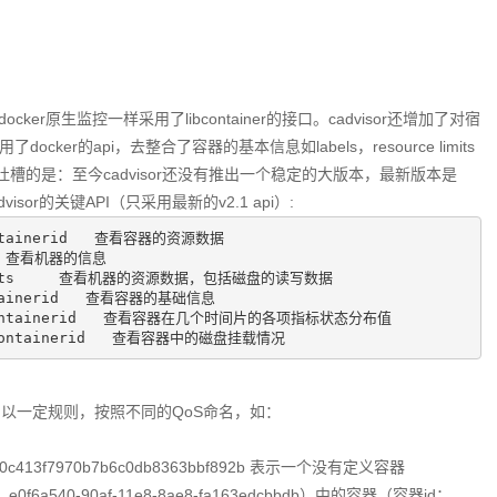
cker原生监控一样采用了libcontainer的接口。cadvisor还增加了对宿
r的api，去整合了容器的基本信息如labels，resource limits
吐槽的是：至今cadvisor还没有推出一个稳定的大版本，最新版本是
isor的关键API（只采用最新的v2.1 api）:
containerid   查看容器的资源数据
    查看机器的信息
inestats     查看机器的资源数据，包括磁盘的读写数据
ontainerid   查看容器的基础信息
ary:containerid   查看容器在几个时间片的各项指标状态分布值
e/:containerid   查看容器中的磁盘挂载情况
er ID，以一定规则，按照不同的QoS命名，如：
77270c413f7970b7b6c0db8363bbf892b 表示一个没有定义容器
uuid：e0f6a540-90af-11e8-8ae8-fa163edcbbdb）中的容器（容器id：