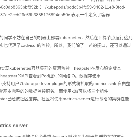
c0db8363bbf892b ） /kubepods/podc3b4fc59-9462-11e8-9fcd-
604cc37ae2ccb26c69b3855176894da50c 表示一个定义了容器
学不妨在自己的机器上部署kubernetes，然后在计算节点运行这几
elet其实也代理了cadvisor的监控，所以，我们除了上述的接口，还可以通过
很好的实现kubernetes容器集群的资源监控。heapster在发布稳定版本
apster的API查看到Pod级别的网络IO。数据存储用
ster支持用户以storage driver plugin的形式将抓取的metrics sink 自由整
了一套基本完整的的数据监控服务。而使用k8s可以将三个组件
9后heapster已经被社区废弃。社区将使用metrics-server进行基础的集群性能
ics-server
penfalcon则被许多企业或docker团队选型为容器集群监控的方案。