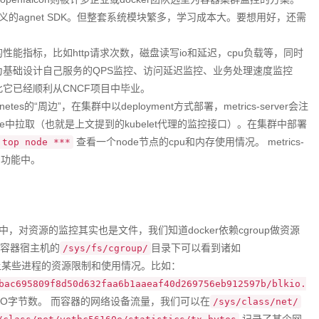
定义的agnet SDK。但整套系统模块繁多，学习成本大。要想用好，还需
的性能指标，比如http请求次数，磁盘读写io和延迟，cpu负载等，同时
以此为基础设计自己服务的QPS监控、访问延迟监控、业务处理速度监控
因此它已经顺利从CNCF项目中毕业。
rnetes的“周边”，在集群中以deployment方式部署，metrics-server会注
e中拉取（也就是上文提到的kubelet代理的监控接口）。在集群中部署
查看一个node节点的cpu和内存使用情况。 metrics-
 top node ***
er）功能中。
中，对资源的监控其实也是文件，我们知道docker依赖cgroup做资源
在容器宿主机的
目录下可以看到诸如
/sys/fs/cgroup/
上某些进程的资源限制和使用情况。比如：
bac695809f8d50d632faa6b1aaeaf40d269756eb912597b/blkio.
O字节数。 而容器的网络设备流量，我们可以在
/sys/class/net/