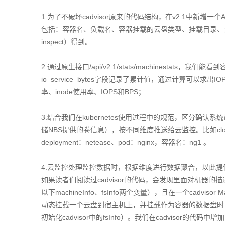
1.为了不破坏cadvisor原来的代码结构，在v2.1中新
包括：容器名、负载名、容器挂载的云盘类型、挂载目录、云盘
inspect）得到。
2.通过原生接口/api/v2.1/stats/machinestats，我
io_service_bytes字段记录了累计值，通过计算可以
率、inode使用率、IOPS和BPS；
3.结合我们在kubernetes使用过程中的规范，区分确
储NBS提供的卷信息），按不同维度推送给云监控。比如cloud#deplo
deployment：netease、pod：nginx，容器名：ng1 。
4.云监控处理监控数据时，根据维度进行数据聚合，以此提
如果读者们阅读过cadvisor的代码，会发现里面对机器
以下machineInfo、fsInfo两个变量），且在一个cad
动态挂载一个云盘到宿主机上，并挂载作为容器的数据盘时，ca
初始化cadvisor中的fsInfo）。我们在cadvisor的代