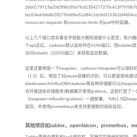
2bb0179713a20d3f96c85d7fcd1354277270c413f7970b7b6
fa163edcbbdb/282755d06a51d84c1dc0d3153b1bf4
resources.requests 和resources.limits 的pod中的容器。
以上几个接口其实看名字就能大概知道是什么意思，有兴趣的同
个api试试。 cadvisor默认监听咋在4194端口，而kub
访问kubelet（10255端口）来获取监控数据。
这里还要再提一下heapster，cadvisor+heapster可以
（1.0）后，增加了对pause容器的识别，可以更直观地通过he
elasticsearch/influxDB/hawkular等各种存储都可以(heap
合并推送给存储服务)数据展示使用grafana，这就打造
（heapster+influxdb+grafana）一键部署。 *k8s1.
监控，并使用prometheus来支持更细致的指标监控。
其他项目如zabbix，openfalcon，promethus，metr
Zabbix更面向裸机和IaaS虚拟机，容器监控是他的软肋，而o