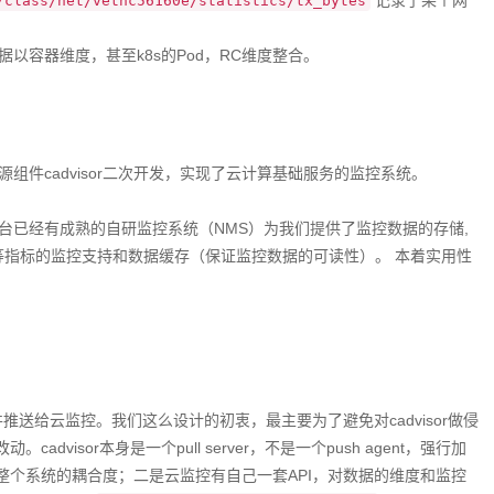
记录了某个网
/class/net/vethc56160e/statistics/tx_bytes
）
以容器维度，甚至k8s的Pod，RC维度整合。
件cadvisor二次开发，实现了云计算基础服务的监控系统。
台已经有成熟的自研监控系统（NMS）为我们提供了监控数据的存储,
网络等指标的监控支持和数据缓存（保证监控数据的可读性）。 本着实用性
，并推送给云监控。我们这么设计的初衷，最主要为了避免对cadvisor做侵
dvisor本身是一个pull server，不是一个push agent，强行加
会提高整个系统的耦合度；二是云监控有自己一套API，对数据的维度和监控