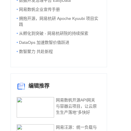
数据开发治理平台 EasyData
网易数帆企业宣传手册
拥抱开源，网易杭研 Apoche Kyuubi 项目实
践
从孵化到突破 - 网易杭研院的持续探索
DataOps 加速数智价值跃进
数智聚力 共赴新程
编辑推荐
网易数帆开源API网关
与容器云项目，让云原
生生产落地“多快好
网易汪源：统一负载与