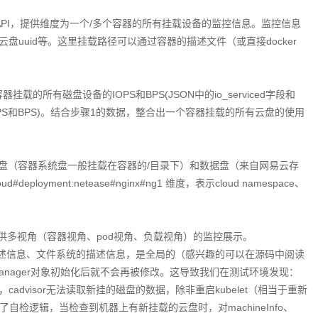
增一个API，提供维度为一个/多个容器的所有挂载设备的监控信息。监控信息
uuid等。这里挂载路径可以通过容器的描述文件（或直接docker
们能看到容器挂载的所有磁盘设备的IOPS和BPS(JSON中的io_serviced字段和
求出IOPS和BPS)。结合步骤1的数据，整合出一个容器挂载的所有云盘的使用
认系统盘（容器系统盘一般挂载在容器的/目录下）和数据盘（来自网易云存
yment:netease#nginx#ng1 维度，表示cloud namespace、
供多视角（容器视角、pod视角、负载视角）的监控展示。
的描述信息、文件系统的描述信息，是全局的（感兴趣的可以在源码中阅读
visor Manager对象初始化后就不会再被修改。这导致我们在测试环境发现：
dvisor无法读取新挂的磁盘的数据，除非重启kubelet（相当于重新
码中增加了自检逻辑，当检查到机器上有新挂载的云盘时，对machineInfo、