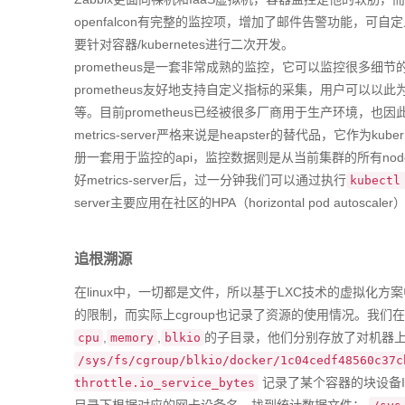
openfalcon有完整的监控项，增加了邮件告警功能，可自
要针对容器/kubernetes进行二次开发。
prometheus是一套非常成熟的监控，它可以监控很多细节
prometheus友好地支持自定义指标的采集，用户可以
等。目前prometheus已经被很多厂商用于生产环境，也
metrics-server严格来说是heapster的替代品，它作为kube
册一套用于监控的api，监控数据则是从当前集群的所有nod
好metrics-server后，过一分钟我们可以通过执行
kubectl
server主要应用在社区的HPA（horizontal pod autoscal
追根溯源
在linux中，一切都是文件，所以基于LXC技术的虚拟化方案
的限制，而实际上cgroup也记录了资源的使用情况。我们
,
,
的子目录，他们分别存放了对机器
cpu
memory
blkio
/sys/fs/cgroup/blkio/docker/1c04cedf48560c37c
记录了某个容器的块设备I
throttle.io_service_bytes