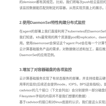
的demision都有其规范，比如，我们将每次push给云监控
该监控数据能匹配到制定的容器，从而实现页面上的展示。而引
2.使用DaemonSet特性构建分布式监控
在agent的部署上我们直接利用了kubernetes的DaemonSe
我们知道，k8s最常用的两个资源是pod和replication，d
用。使用daemonset会保证这个agent Pod会在每一个
云计算基础服务产品的需求，对数据做过滤和加工，最后推送给云监
DaemonSet的应用范例。
3.增加了对容器磁盘的各项监控
云计算基础服务实现了有状态服务的部署，并支持挂载云硬
用率的监控(后续还会提供inode，IOPS，BPS这些指
cadvisor的几个接口（下文会列出）会分别提供一部分磁盘
Filesystem字段的内容并不是我们想要的数据）.
基于cadvisor的接口和对linux底层的认识，我们是这么