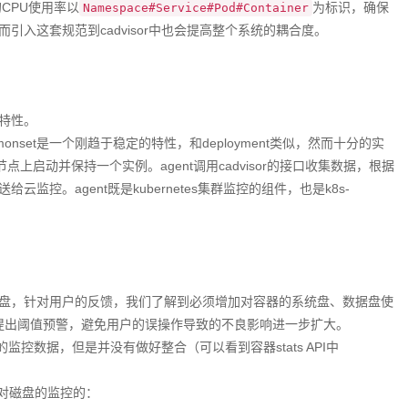
的CPU使用率以
为标识，确保
Namespace#Service#Pod#Container
入这套规范到cadvisor中也会提高整个系统的耦合度。
t特性。
aemonset是一个刚趋于稳定的特性，和deployment类似，然而十分的实
计算节点上启动并保持一个实例。agent调用cadvisor的接口收集数据，根据
控。agent既是kubernetes集群监控的组件，也是k8s-
盘，针对用户的反馈，我们了解到必须增加对容器的系统盘、数据盘使
标)，提出阈值预警，避免用户的误操作导致的不良影响进一步扩大。
的监控数据，但是并没有做好整合（可以看到容器stats API中
实现对磁盘的监控的：