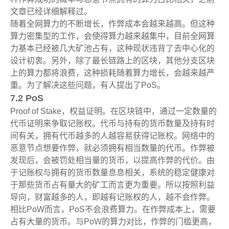
文章已经详细解释过。
随着全网算力的不断增长，作弊成本会越来越高。但这种
算力密集型的工作，会使得算力越来越集中，目前全网算
力基本已经被几大矿池占有，这种现状违背了去中心化的
设计初衷。另外，除了最长链路上的区块，其他分支区块
上的算力都将浪费，这种损耗随着算力增长，会越来越严
重。为了解决这些问题，有人提出了PoS。
7.2 PoS
Proof of Stake，权益证明。在区块链中，通过一定数量的
代币证明来争取记账权。代币与持有的货币数量及持有时
间有关，拥有代币越多的人越容易获得记账权。网络中的
恶意节点想要作弊，就必须拥有相当数量的代币。作弊被
发现后，会被罚处相当量的货币，以提高作弊的代价。由
于记账权与拥有的货币数量息息相关，系统的稳定健康对
于那些货币占有量大的矿工而言更为重要。所以按照利益
导向，财富越多的人，即越有记账权的人，越不会作弊。
相比PoW而言，PoS不会浪费算力。在作弊成本上，需要
占有大量的货币。与PoW的算力对比，作弊的门槛更高，