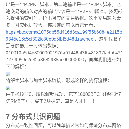
出是一个P2PKH脚本，第二笔输出是一个P2PK脚本。这
笔交易的输入对应的输出应该是一个P2PKH脚本。按照输
入提供的索引号，拉出对应的交易数据。这个交易输入太
多，对应数据较大，感兴趣的可以自己看看：
https://btc.com/a1075db55d416d3ca199f55b6084e2115b
9345e16c5cf302fc80e9d5fbf5d48d.rawhex
，这里截取了
需要的最后一段输出数据：
010010a5d4e80000001976a91446af3fb481837fadbb421
727f9959c2d32a3682988ac00000000，同样我们进行如
下的解析：
将解锁脚本与加锁脚本链接，形成这样的执行流程：
由于栈顶非0，所以解锁成功，花了10000BTC（现在近7
亿RMB了），买了2块披萨，真是人才！！！
7 分布式共识问题
分布式一致性问题，可以简单描述为如何保证分布式网络