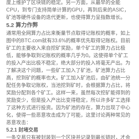
度上维护了区块链的稳定。另一方面，从最早的全能
CPU，到专门支持简单计算的GPU，再到后来的ASIC，
矿池等硬件设备的迭代更新，也使得算力呈指数增长。
5.2 算力作弊
通常用全网算力占比来衡量节点取得记账权的概率，如上
图中的BTC.com就有33.6%的概率优先取得记账权。目前
矿工的主要收入来自挖矿奖励，单个矿工的算力占比极
低，能够争取到记账权的概率几乎为0。这使得单个矿工
的投入产出比极不稳定，绝大部分的投入将毫无产出。为
了解决这个问题，一些矿工加入了矿池，矿池算力占比
高，挖到矿的概率也大。矿工加入矿池后，由矿池统一分
配任务争取记账权，当池挖到矿时，会根据算力占比，将
奖励分配到各个矿工。这样一来，虽然每次挖矿能得到的
奖励变少，但是投入产出比变得稳定，所以许多矿工选择
了这种方式进行投资。因为矿池的存在，算力出现了中心
化，使得一些恶意攻击成为了可能，这里讨论两种常见的
恶意攻击：
5.2.1 封堵交易
一条交易只有被封装到一个区块并记录到最长链时，才会