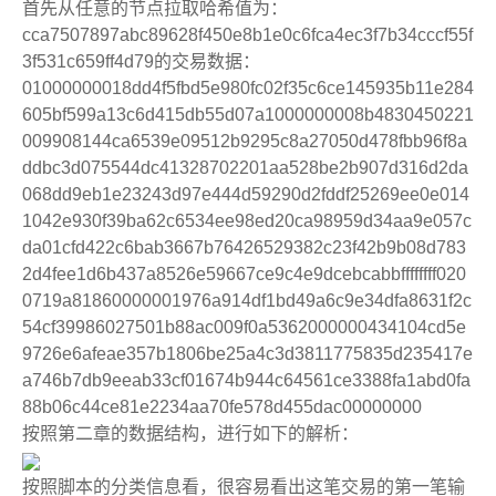
首先从任意的节点拉取哈希值为：
cca7507897abc89628f450e8b1e0c6fca4ec3f7b34cccf55f
3f531c659ff4d79的交易数据：
01000000018dd4f5fbd5e980fc02f35c6ce145935b11e284
605bf599a13c6d415db55d07a1000000008b4830450221
009908144ca6539e09512b9295c8a27050d478fbb96f8a
ddbc3d075544dc41328702201aa528be2b907d316d2da
068dd9eb1e23243d97e444d59290d2fddf25269ee0e014
1042e930f39ba62c6534ee98ed20ca98959d34aa9e057c
da01cfd422c6bab3667b76426529382c23f42b9b08d783
2d4fee1d6b437a8526e59667ce9c4e9dcebcabbffffffff020
0719a81860000001976a914df1bd49a6c9e34dfa8631f2c
54cf39986027501b88ac009f0a5362000000434104cd5e
9726e6afeae357b1806be25a4c3d3811775835d235417e
a746b7db9eeab33cf01674b944c64561ce3388fa1abd0fa
88b06c44ce81e2234aa70fe578d455dac00000000
按照第二章的数据结构，进行如下的解析：
按照脚本的分类信息看，很容易看出这笔交易的第一笔输