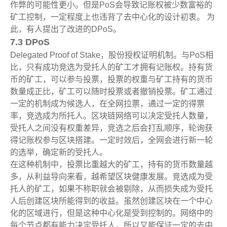
作弊的可能性更小。但是PoS会导致记账权被少数富裕的
矿工控制，一定程度上也违背了去中心化的设计初衷。
为
此，有人提出了改进的DPoS。
7.3 DPoS
Delegated Proof of Stake，股份授权证明机制。与PoS相
比，只有成功竞选为受托人的矿工才拥有记账权。持有货
币的矿工，可以参与投票，投票的权重与矿工持有的货币
数量成正比，矿工可以随时投票或者撤销投票。矿工通过
一定的机制成为候选人，在全网拉票，通过一定的得票
率，竞选成为所托人。区块链网络可以决定受托人数量，
受托人之间没有权重差异，竞选之后会打乱顺序，轮询获
得记账权参与区块搭建。一定时效后，全网会进行新一轮
的选举，确定新的受托人。
在这种机制中，投票比重越大的矿工，持有的货币数量越
多，从利益导向来看，越希望区块健康发展。竞选成为受
托人的矿工，如果不称职就会被剔除，从而损失成为受托
人后创建区块所能得到的收益。虽然创建区块在一个中心
化的区域进行，但是这种中心化是受到控制的。网络中的
每个节点都有能力决定受托人，所以又能保证一定的去中