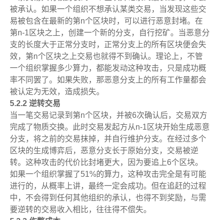
被承认。如果一个组织不想承认某类交易，当发现这些交
易被包含在最新的第n个区块时，可以进行恶意封堵。在
第n-1区块之上，创建一个新的分支，自行挖矿。当恶意分
支的长度大于正常分支时，正常分支上的所有区块便会失
效，第n个区块之上交易也就得不到确认。理论上，不管
一个组织掌握多少算力，都能发动这种攻击，只是成功概
率不同罢了。如果失败，那恶意分支上的所有工作量都会
被认定为无效，造成损失。
5.2.2 逆转交易
当一笔交易记录到第n个区块，并被6次确认后，交易双方
完成了物质交换。此时交易发起方从n-1区块开始生成恶意
分支，将之前的交易抹掉，并自行维护分支。在经过多个
区块的生成博弈后，恶意分支长于原始分支，交易被逆
转。这种攻击的代价比封堵更大，因为要追上6个区块。
如果一个组织掌握了51%的算力，这种攻击完全是有可能
进行的，从概率上讲，最终一定会成功。但在追赶的过程
中，不会得到任何其他组织的承认，也得不到奖励，与需
要逆转的交易收入相比，往往得不偿失。