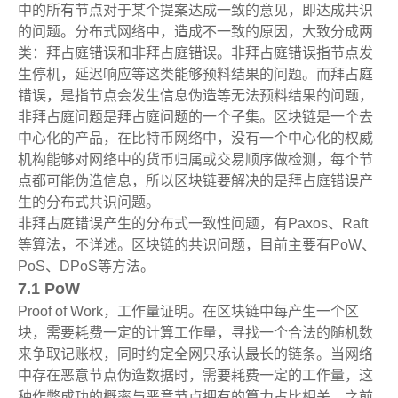
中的所有节点对于某个提案达成一致的意见，即达成共识
的问题。分布式网络中，造成不一致的原因，大致分成两
类：拜占庭错误和非拜占庭错误。非拜占庭错误指节点发
生停机，延迟响应等这类能够预料结果的问题。而拜占庭
错误，是指节点会发生信息伪造等无法预料结果的问题，
非拜占庭问题是拜占庭问题的一个子集。区块链是一个去
中心化的产品，在比特币网络中，没有一个中心化的权威
机构能够对网络中的货币归属或交易顺序做检测，每个节
点都可能伪造信息，所以区块链要解决的是拜占庭错误产
生的分布式共识问题。
非拜占庭错误产生的分布式一致性问题，有Paxos、Raft
等算法，不详述。区块链的共识问题，目前主要有PoW、
PoS、DPoS等方法。
7.1 PoW
Proof of Work，工作量证明。在区块链中每产生一个区
块，需要耗费一定的计算工作量，寻找一个合法的随机数
来争取记账权，同时约定全网只承认最长的链条。当网络
中存在恶意节点伪造数据时，需要耗费一定的工作量，这
种作弊成功的概率与恶意节点拥有的算力占比相关，之前