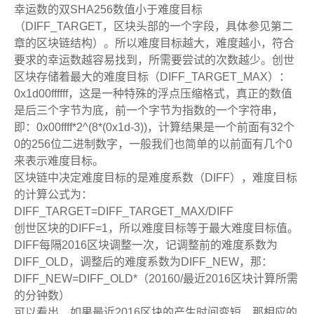
幸运数的双SHA256数值小于难度目标
（DIFF_TARGET，区块头部的一个字段，具体参见第二
章的区块链结构）。所以难度目标越大，难度越小，符合
要求的幸运数越容易找到，所需要尝试的次数越少。创世
区块存储着最大的难度目标（DIFF_TARGET_MAX）：
0x1d00ffffff，这是一种特殊的浮点压缩格式，真正的数值
是后三个字节为底，前一个字节为指数的一个字符串，
即：0x00ffff*2^(8*(0x1d-3))，计算结果是一个前面有32个
0的256位二进制数字，一般我们也简单的以前面有几个0
来表示难度目标。
区块链中决定难度目标的是难度系数（DIFF），难度目标
的计算公式为：
DIFF_TARGET=DIFF_TARGET_MAX/DIFF
创世区块的DIFF=1，所以难度目标等于最大难度目标值。
DIFF每隔2016区块调整一次，记调整前的难度系数为
DIFF_OLD，调整后的难度系数为DIFF_NEW，那：
DIFF_NEW=DIFF_OLD*（20160/最近2016区块计算所需
的分钟数）
可以看出，如果最近2016区块的产生时间变短，那相应的