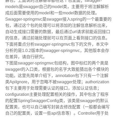
解包，上面说的注解基本都在这个包里面；
swagger-
models
是
swagger
自己的
model
类，主要用于将注解解析
成后面需要使用的
model
和一些
model
数据的处理。
Swagger-springmvc
是
swagger
接入
spring
的一个最重要的
包，通过这个包的处理可以将添加的注解信息解析出来，
自动生成接口需要的数据，最后通过
url
请求就能返回接口
的信息，通过前端处理就可以在页面上看到接口的信息。
下面将重点分析
swagger-springmvc
包下的文件，本文中
分析的是
1.0.2
版本的
swagger-springmvc
，其他版本会存
在差异，请自行研究。
下图是
swagger-springmvc
包结构，图中标红的两个类是
swagger
的入口类，根据包的名字大致能猜出各个模块的
功能。这里先简单介绍下，
annotation
包下只有一个注解
类
ApiIgnore
，用于忽略不被
swagger
处理；
authorization
包下主要用于处理需要认证的接口，添加认证信息；
configuration
主要处理配置相关的操作，其中包含了程序
的配置
SpringSwaggerConfig
类，该类是
swagger
的默认
配置类，也可以自己编写封装去修改配置（一般都会编写
自己的配置类，设置一些
api
信息等）。
Controller
用于处