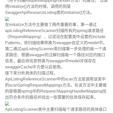
（用于扫描
RequestMappingHandler
方法）的属性。 当调
用
initialize()
方法的时候，调用的则是
SwaggerApiResourceListing
类的
initialize()
方法。
在
initialize
方法中主要做了两件重要的事，第一通过
apiListingReferenceScanner
扫描所有的
spring
请求路径
（
RequestMapping
），过滤没在配置类中设置的
include
Patterns
，将扫描结果转换为
swagger
自定义的
model
中。
第二通过
apiListingScanner
类扫描第一步处理的每一个请
求路径，根据
swagger
的注解扫描每一个路径对应的接口
信息，最后将信息转换为
swagger
中
model
并保存在
swaggerCache
中方便以后使用。
接下来分析具体的扫描过程，
ApiListingReferenceScanner
中的
scan
方法是调用该类中
的
scanSpringRequestMappings
方法。在该方法中主要做
的是根据
spring
中的
Request MappingHandlerMapping
找
出符合条件的路径并找出一些需要的信息保存起来。
ApiListingScanner
类中主要扫描每个请求路径的具体接口