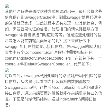
其他的注解也是通过这种方式被读取出来，最后会将这些
信息保存到
SwaggerCache
中，到此
swagger
处理代码中
的注解就已完成，当然过程中还有处理一些其他信息，例
如，需要登录认证的信息，处理接口的请求路径以方便
swagger
本身请求接口时应用等等。但是这些处理好的信
息是怎么能在前端页面显示的呢？接下来就研究下
swagger
如何在前端显示接口信息。在
swagger
的默认配
置类中有个
ComponentScan
注解标注需要扫描的包
com.mangofactory.swagger.controllers
，在该包下有一个
controller
叫
DefaultSwaggerController
，代码如下：
可以看到，
swagger
根据处理好的路径对应返回相应的接
口信息，从这里可以看到为什么解析的数据都放到
SwaggerCache
中，这样后台
controller
就可以返回请求的
接口数据，通过前端页面的解析就能在前端显示接口的信
息。下图是前端代码结构，通过
index.html
访问接口信
息。