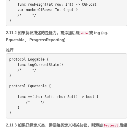
    func rowHeight(at row: Int) -> CGFloat
    var numberOfRows: Int { get }
    /* ... */
2.11.2 如果协议描述的是能力，需添加后缀
或 ing (eg.
able
Equatable、 ProgressReporting)
推荐
protocol Loggable {
    func logCurrentState()
    /* ... */
}
protocol Equatable {
    func ==(lhs: Self, rhs: Self) -> bool {
        /* ... */
    }
2.11.3 如果已经定义类，需要给类定义相关协议，则添加
后缀
Protocol