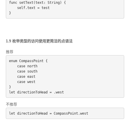
func setText(text: String) {
    self.text = test
1.9 枚举类型的访问使用更简洁的点语法
推荐
enum CompassPoint {
    case north
    case south
    case east
    case west
}
let directionToHead = .west
不推荐