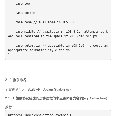
    case top
    case bottom
    case none // available in iOS 3.0
    case middle // available in iOS 3.2.  attempts to k
eep cell centered in the space it will/did occupy
    case automatic // available in iOS 5.0.  chooses an 
appropriate animation style for you
2.11 协议命名
协议规则(from Swift API Design Guidelines)
2.11.1 如果协议描述的是协议做的事应该命名为名词(eg. Collection)
推荐
protocol TableViewSectionProvider {