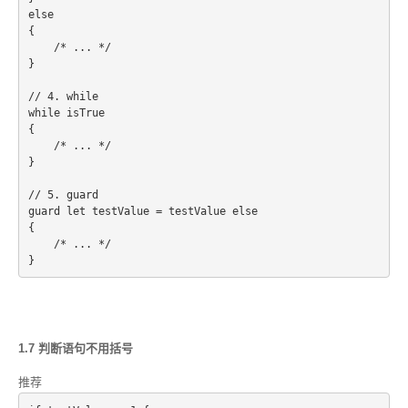
else
{
    /* ... */
}
// 4. while
while isTrue 
{
    /* ... */
}
// 5. guard
guard let testValue = testValue else 
{
    /* ... */
1.7 判断语句不用括号
推荐