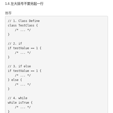
1.6 左大括号不要另起一行
推荐
// 1. Class Define
class TestClass {
    /* ... */
}
// 2. if
if testValue == 1 {
    /* ... */
}
// 3. if else
if testValue == 1 {
    /* ... */
} else {
    /* ... */
}
// 4. while
while isTrue {
    /* ... */
}