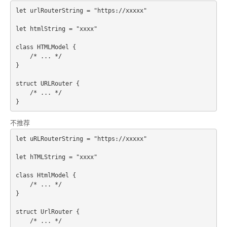
let urlRouterString = "https://xxxxx"
let htmlString = "xxxx"
class HTMLModel {
    /* ... */
}
struct URLRouter {
    /* ... */
不推荐
let uRLRouterString = "https://xxxxx"
let hTMLString = "xxxx"
class HtmlModel {
    /* ... */
}
struct UrlRouter {
    /* ... */