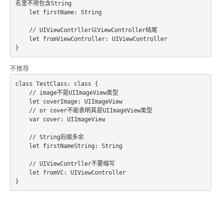
名里不用包含String
    let firstName: String
    // UIViewContrller以ViewController结尾
    let fromViewController: UIViewController
不推荐
class TestClass: class {
    // image不是UIImageView类型
    let coverImage: UIImageView
    // or cover不能表明其是UIImageView类型
    var cover: UIImageView
    // String后缀多余
    let firstNameString: String
    // UIViewContrller不要缩写
    let fromVC: UIViewController