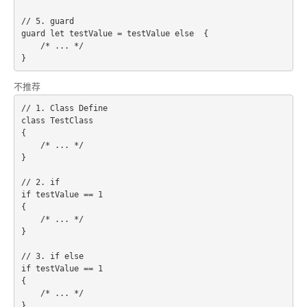
// 5. guard
guard let testValue = testValue else  {
    /* ... */
不推荐
// 1. Class Define
class TestClass 
{
    /* ... */
}
// 2. if
if testValue == 1
{
    /* ... */
}
// 3. if else
if testValue == 1
{
    /* ... */
}