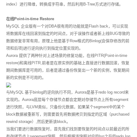
index）进行降维，转换成字符串，然后利用B-Tree方式进行存储。
在线Point-in-time Restore
MySQL 企业版有一个对DBA很有用的功能就是Flash back，可以实现
将数据库在线回滚到指定的时间点，对于误操作或者新上线BUG导致的
数据修复非常有用，原理上他是基于Row格式的Binlog(会保存修改的前
项和后项)进行逆向执行到指定位置实现的。
Aurora 提供了两种针对上述场景的修复功能，在线PITR(Point-in-time
restore)和离线PITR,前者是在原实例的基础上直接进行数据回滚，恢复
期间数据库是可用的，后者是通过备份恢复出一个新的实例，恢复期间
新的实例是不可用的。
与MySQL 基于binlog的逆向执行不同，Aurora是基于redo log record来
实现的。Aurora底层每个存储节点都会定期对存储节点上所有segment
进行快照，与LVM类似，只备份元数据，如果某个segment中的某个
block数据被重新写，则需要首先将数据拷贝到指定的区域（purchased
rewind storage）,然后更新该block。
当我们要进行数据恢复时，首先我们找到要恢复的时间点以前最近的所
有存储节点上segement快照，然后根据该快照对应的lsn之后的redo log