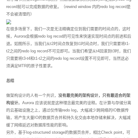
record就可以完成数据的修复。（rewind window 内的redo log record是
不会被清理的）
在很多场景下，我们一次是无法精确定位到我们需要的时间点的，这时
候，Aurora会根据redo log recod的可见性来快速实现时间点的前进和后
退。如图所示，当我们从t2时间点恢复到t1时间点时，我们只需要将t1-
t2之间的redo log record不可见即可。当我们希望从t4回滚到t3时，我们
只需要将t3-t4和t1-t2之间的redo log record设置不可见即可，当然这必
须满足MTR的原子性要求。
总结
做架构设计的人有一个共识，
没有最完美的架构设计，只有最适合的架
构设计
。Aurora 应该说就是这种理念最完美的诠释。在计算与存储分离
的云基础设施之上，通过仅传输redo log，大幅减少跨网络的IO数据传
输，将产生大量IO的数据页合并和持久化交由本地存储来解决，大幅减
缓了网络延迟对数据库性能的影响。
另外，基于log-structured storage的数据页合并，相比Check point，可