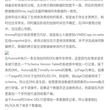
线备份和恢复的过程，允许拷贝期间数据的短暂不一致，然后利用拷贝
数据期间的row_log日志最终确保所有数据的一致性。
这样的设计满足了在线修改表结构的需求，但是由于存在全表拷贝，耗
时往往非常长，同时最后阶段的加锁时间也不确定，在DBA使用过程
中，往往提心吊胆。
Aurora的设计则显得更为巧妙，很容易让人联想到LVM的Copy-on-write
在线snapshot设计，修改过程仅仅只是修改原数据，并不涉及具体的数
据拷贝，数据的拷贝是在该数据被修改时才完成的。
在Aurora中执行一条在线加列的DDL操作非常快，这是因为处理该请求
系统只是在一个Schema Version Table的系统表中增加一行记录。接下
来的DML，Aurora采用了modify-on-write的策略，以Page为单位，如果
一个page的LSN大于加列DDL的LSN，则说明，该page已经被修改了
schema，所以在DML发生前，就需要将该数据页按照新的schema格式
进行存储。对于读操作，如果这个数据页还没被修改过，则直接在内存
里面加一个空列进行返回给客户端。
由于Aurora的Online DDL只是增加一条数据库记录，所以速度相比
MySQL快了很多个数量级。