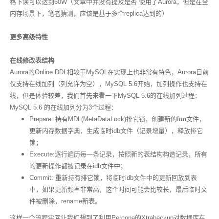
格下读可以达到60W（文章中并没有提及是否 使用了Aurora，但是在全
内存场景下，笔者猜测，应该是基于多个replica达到的）
更多高级特性
在线修改表结构
Aurora的Online DDL相较于MySQL在实现上也非常有特色，Aurora目前
仅支持在线加列（列允许为空），MySQL 5.6开始，加列操作也支持在
线，但是体验较差，我们首先来看一下MySQL 5.6的在线加列过程：
MySQL 5.6 的在线加列分为3个过程：
Prepare: 持有MDL(MetaDataLock)排它锁，创建新的frm文件，
更新内存数据字典，生成临时idb文件（记录增量），释放排它
锁；
Execute:逐行遍历每一条记录，按照新的表结构构造记录，所有
的更新操作都被记录在idb文件中；
Commit: 重新持有排它锁，将临时idb文件中的更新回放到表
中，如果更新频率非常高，这个时间可能会比较长，最后临时文
件被删除，rename新表。
这样一个流程实际让我们想到了利用Percona的Xtrabackup对数据库在