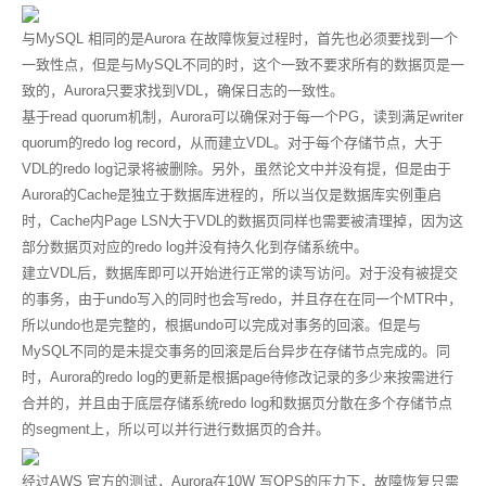
与MySQL 相同的是Aurora 在故障恢复过程时，首先也必须要找到一个
一致性点，但是与MySQL不同的时，这个一致不要求所有的数据页是一
致的，Aurora只要求找到VDL，确保日志的一致性。
基于read quorum机制，Aurora可以确保对于每一个PG，读到满足writer
quorum的redo log record，从而建立VDL。对于每个存储节点，大于
VDL的redo log记录将被删除。另外，虽然论文中并没有提，但是由于
Aurora的Cache是独立于数据库进程的，所以当仅是数据库实例重启
时，Cache内Page LSN大于VDL的数据页同样也需要被清理掉，因为这
部分数据页对应的redo log并没有持久化到存储系统中。
建立VDL后，数据库即可以开始进行正常的读写访问。对于没有被提交
的事务，由于undo写入的同时也会写redo，并且存在在同一个MTR中，
所以undo也是完整的，根据undo可以完成对事务的回滚。但是与
MySQL不同的是未提交事务的回滚是后台异步在存储节点完成的。同
时，Aurora的redo log的更新是根据page待修改记录的多少来按需进行
合并的，并且由于底层存储系统redo log和数据页分散在多个存储节点
的segment上，所以可以并行进行数据页的合并。
经过AWS 官方的测试，Aurora在10W 写QPS的压力下，故障恢复只需