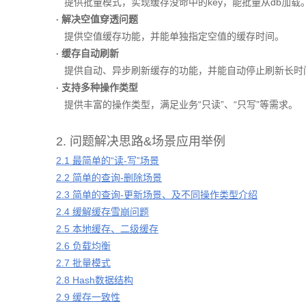
提供批量模式，实现缓存没命中的key，能批量从db加载
解决空值穿透问题
·
提供空值缓存功能，并能单独指定空值的缓存时间。
缓存自动刷新
·
提供自动、异步刷新缓存的功能，并能自动停止刷新长时间
支持多种操作类型
·
提供丰富的操作类型，满足业务“只读”、“只写”等需求。
2. 问题解决思路&场景应用举例
2.1 最简单的“读-写”场景
2.2 简单的查询-删除场景
2.3 简单的查询-更新场景、及不同操作类型介绍
2.4 缓解缓存雪崩问题
2.5 本地缓存、二级缓存
2.6 负载均衡
2.7 批量模式
2.8 Hash数据结构
2.9 缓存一致性