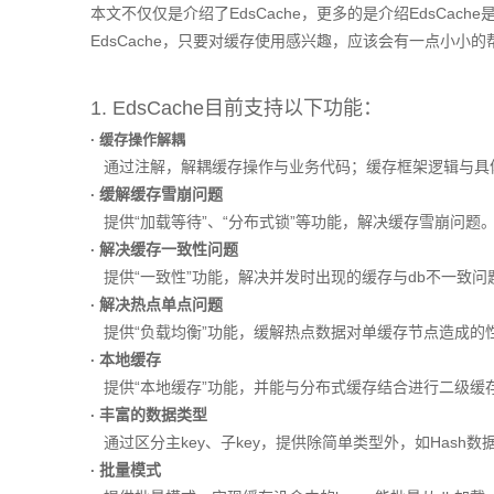
本文不仅仅是介绍了EdsCache，更多的是介绍EdsCa
EdsCache，只要对缓存使用感兴趣，应该会有一点小小的
1. EdsCache目前支持以下功能：
· 缓存操作解耦
通过注解，解耦缓存操作与业务代码；缓存框架逻辑与具
缓解缓存雪崩问题
·
提供“加载等待”、“分布式锁”等功能，解决缓存雪崩问题
解决缓存一致性问题
·
提供“一致性”功能，解决并发时出现的缓存与db不一致问
解决热点单点问题
·
提供“负载均衡”功能，缓解热点数据对单缓存节点造成的
本地缓存
·
提供“本地缓存”功能，并能与分布式缓存结合进行二级缓
丰富的数据类型
·
通过区分主key、子key，提供除简单类型外，如Hash数
批量模式
·