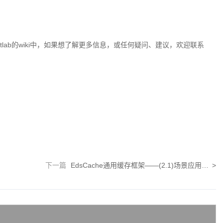
itlab的wiki中，如果想了解更多信息，或任何疑问、建议，
欢迎联系
下一篇
EdsCache通用缓存框架——(2.1)场景应用举例：最简单的“读-写”场景
>