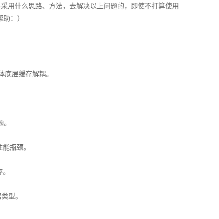
che是采用什么思路、方法，去解决以上问题的，即使不打算使用
帮助：）
体底层缓存解耦。
。
题。
性能瓶颈。
存。
据类型。