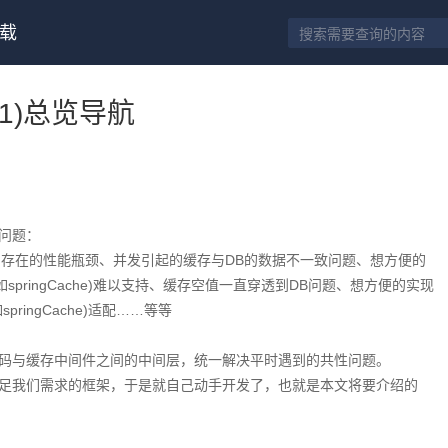
载
(1)总览导航
问题：
点中存在的性能瓶颈、并发引起的缓存与DB的数据不一致问题、想方便的
pringCache)难以支持、缓存空值一直穿透到DB问题、想方便的实现
ingCache)适配……等等
码与缓存中间件之间的中间层，统一解决平时遇到的共性问题。
足我们需求的框架，于是就自己动手开发了，也就是本文将要介绍的