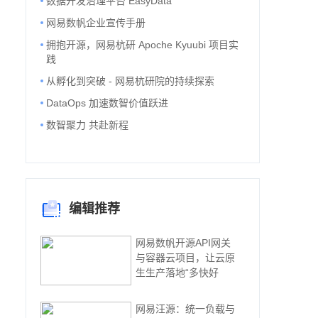
数据开发治理平台 EasyData
网易数帆企业宣传手册
拥抱开源，网易杭研 Apoche Kyuubi 项目实
践
从孵化到突破 - 网易杭研院的持续探索
DataOps 加速数智价值跃进
数智聚力 共赴新程
编辑推荐
网易数帆开源API网关
与容器云项目，让云原
生生产落地“多快好
网易汪源：统一负载与