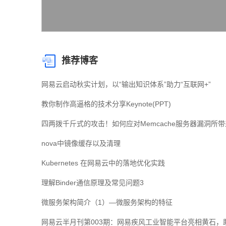
推荐博客
网易云启动秋实计划，以“输出知识体系”助力“互联网+”
教你制作高逼格的技术分享Keynote(PPT)
四两拨千斤式的攻击！如何应对Memcache服务器漏洞所带
nova中镜像缓存以及清理
Kubernetes 在网易云中的落地优化实践
理解Binder通信原理及常见问题3
微服务架构简介（1）—微服务架构的特征
网易云半月刊第003期：网易疾风工业智能平台亮相黄石，