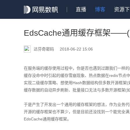
直播
博客
资源下
EdsCache通用缓存框架——
达芬奇密码
2018-06-22 15:06
在服务端的缓存使用过程中，你是否也遇到过跟我们一样的
缓存没命中时引起的缓存雪崩现象、热点数据在redis节
实现二级缓存策略、想使用Hash数据结构但多数开源框架(如s
缓存数据的自动异步刷新、批量接口无法与多数开源框架(如spr
于是产生了开发出一个通用的缓存框架的想法，作为业务代
开源的缓存框架也不算少，但是目前还没找到一个能完全满
EdsCache通用缓存框架。