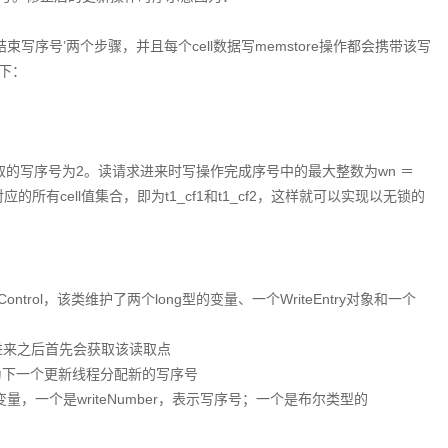
写序号’两个步骤，并且每个cell数据写memstore操作都会携带该写
下：
的写序号为2。读请求进来时写操作完成序号中的最大整数为wn ＝
应的所有cell值集合，即为t1_cf1和t1_cf2，这样就可以实现以无锁的
ncyControl，该类维护了两个long型的变量、一个WriteEntry对象和一个
读请求进来之后首先会获取该读取点
根据它为下一个更新线程分配新的写序号
个变量，一个是writeNumber，表示写序号；一个是布尔类型的