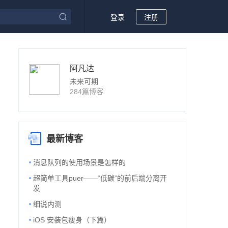
登录
注册
阿凡达
未来可期
284篇博客
最新博客
消息队列的使用场景是怎样的
超简单工具puer——“低碳”的前后端分离开
发
细说内测
iOS 安装包瘦身（下篇）