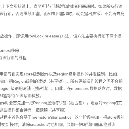
会阻塞在此上下文所持锁上，直至所持行锁被释放或者阻塞超时。如果所持行锁
有该行锁，否则继续阻塞。而如果阻塞超时，就会抛出异常，不会再去竞
操作，即调用rowLock.release()方法，该方法主要执行如下两个操
ontext移除
t上等待该行锁的线程
读写锁实现store级别操作以及region级别操作的并发控制。比如：
前都会加一把Region级别的读锁（共享锁），所有更新操作线程之间不会相
Region级别的写锁（独占锁）。因此，在memstore数据落盘时，数据
都会阻塞等待至该写锁释放。
split操作时会首先加一把Region级别的写锁（独占锁），阻塞对region的其
操作，这些操作都会持有一把读锁（共享锁）
store的过程中首先会基于memstore做snapshot，这个阶段会加一把store级别
种更新操作；清除snapshot时也相同，会加一把写锁阻塞其他对该