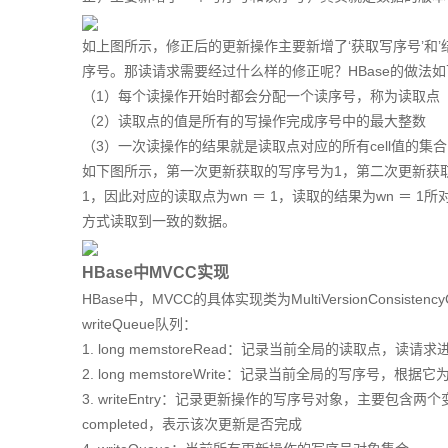
如上图所示，修正后的更新操作主要新增了‘获取写序号’和’结束
序号。那读请求需要经过什么样的修正呢？HBase的做法如
（1）每个读操作开始时都会分配一个读序号，称为读取点
（2）读取点的值是所有的写操作完成序号中的最大整数
（3）一次读操作的结果就是读取点对应的所有cell值的集合
如下图所示，第一次更新获取的写序号为1，第二次更新获取
1，因此对应的读取点为wn ＝ 1，读取的结果为wn ＝ 1所对
方式读取到一致的数据。
HBase中MVCC实现
HBase中，MVCC的具体实现类为MultiVersionConsiste
writeQueue队列：
1. long memstoreRead：记录当前全局的读取点，
2. long memstoreWrite：记录当前全局的写序号，
3. writeEntry：记录更新操作的写序号对象，主要包含两
completed，表示该次更新是否完成