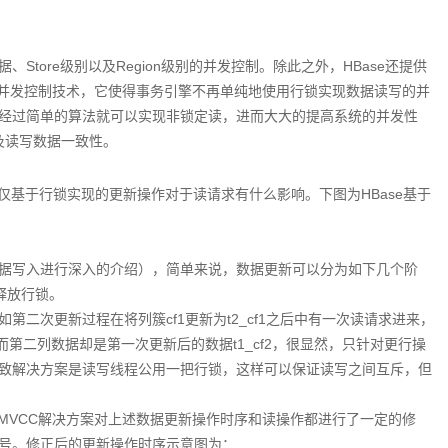
Store级别以及Region级别的并发控制。除此之外，HBase还提供
本并发控制技术，它使得事务引擎不再单纯地使用行锁实现数据读写的并
经过简单的算法就可以实现非锁定读，进而大大的提高系统的并发性
以及读写数据一致性。
前仅基于行锁实现的更新操作对于读请求有什么影响。下图为HBase基于
数据写入进行深入的介绍），简单来说，数据更新可以分为如下几个阶
、释放行锁。
二次更新过程在将列簇cf1更新为t2_cf1之后中有一次读请求进来，
而第二列数据却是第一次更新后的数据t1_cf2，很显然，只针对更行操
致解决方案是读写线程公用一把行锁，这样可以保证读写之间互斥，但
。MVCC解决方案对上述数据更新操作时序和读操作都进行了一定的修
号。修正后的更新操作时序示意图为：