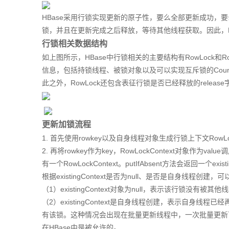
HBase采用行锁实现更新的原子性，要么全部更新成功，
锁，并且在更新完成之后释放，等待其他线程获取。因此，H
行锁相关数据结构
如上图所示，HBase中行锁相关的主要结构有RowLock和RowL
信息，包括持锁线程、被锁对象以及可以实现互斥锁的CountDown
此之外，RowLock还包含表征行锁是否已经释放的relea
更新加锁流程
1. 首先使用rowkey以及自身线程对象生成行锁上下文RowLoc
2. 再将rowkey作为key，RowLockContext对象作为va
有一个RowLockContext。putIfAbsent方法会返回一个ex
根据existingContext是否为null、是否是自身线程创
（1）existingContext对象为null，表示该行锁没
（2）existingContext是自身线程创建，表示自身线程已经再
有该锁。这种情况会出现在批量更新线程中，一次批量更新
在HBase中是被允许的。