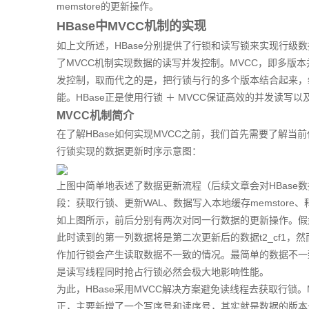
memstore的更新操作。
HBase中MVCC机制的实现
如上文所述，HBase分别提供了行锁和读写锁来实现行级数据、
了MVCC机制实现数据的读写并发控制。MVCC，即多版
发控制，取而代之的是，把行锁与行的多个版本结合起来，
能。HBase正是使用行锁 ＋ MVCC保证高效的并发读写
MVCC机制简介
在了解HBase如何实现MVCC之前，我们首先需要了解当
行锁实现的数据更新时序示意图：
上图中简单地表述了数据更新流程（后续文章会对HBase
段：获取行锁、更新WAL、数据写入本地缓存memstore
如上图所示，前后分别有两次对同一行数据的更新操作。假如第
此时读到的第一列数据将是第二次更新后的数据t2_cf1，然
作加行锁会产生读取数据不一致的情况。最简单的数据不一
是读写线程同时抢占行锁必然会极大地影响性能。
为此，HBase采用MVCC解决方案避免读线程去获取行锁
正，主要新增了一个写序号和读序号，其实就是数据的版本