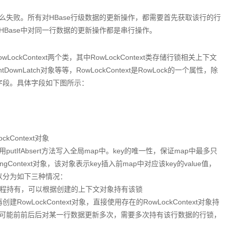
要么失败。所有对HBase行级数据的更新操作，都需要首先获取该行的行
Base中对同一行数据的更新操作都是串行操作。
ockContext两个类，其中RowLockContext类存储行锁相关上下文
Latch对象等等，RowLockContext是RowLock的一个属性，除
se字段。具体字段如下图所示：
kContext对象
lue调用putIfAbsert方法写入全局map中。key的唯一性，保证map中最多只
istingContext对象，该对象表示key插入前map中对应该key的value值，
建，可以分为如下三种情况：
有被其他线程持有，可以根据创建的上下文对象持有该锁
创建RowLockContext对象，直接使用存在的RowLockContext对象持
可能前前后后对某一行数据更新多次，需要多次持有该行数据的行锁，