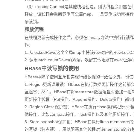
（3）existingContext是其他线程创建，则该线程
释放，该线程会重新竞争写全局map，一旦竞争成功就持
争该锁。
释放流程
在线程更新完成操作之后，必须在finnally方法中执行行锁释放
作：
1. 从lockedRows这个全局map中将该row对应的RowLockC
2. 调用latch.countDown()方法，唤醒其他阻塞在awai
HBase中读写锁的使用
HBase中除了使用互斥锁实现行级数据的一致性之外，也使用
1. Region更新读写锁：HBase在执行数据更新操作之
互阻塞；然而，HBase在将memstore数据落盘时会加一把
更新操作线程（Put操作、Append操作、Delete操作）
2. Region Close保护锁：HBase在执行close操作以及
他操作，比如compact操作、flush操作以及其他更新
3. Store snapshot保护锁：HBase在执行flush mem
的写锁（独占锁），用以阻塞其他线程对该memstore的各