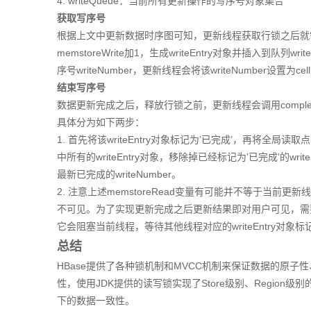
4. writeQueue：当前所有更新操作的写序号对象集合
获取写序号
根据上文中更新数据时序图可知，更新线程获取行锁之后就需要获取
memstoreWrite加1，生成writeEntry对象并插入到队列wri
序号writeNumber，更新线程会将该writeNumber设置为c
结束写序号
数据更新完成之后，释放行锁之前，更新线程会调用completeMems
具体分为如下两步：
1. 首先将该writeEntry对象标记为’已完成’，再将全局读取
中所有的writeEntry对象，移除掉已经标记为’已完成’的write
最新已完成的writeNumber。
2. 注意上述memstoreRead变量有可能并不等于当前更
不可见。为了实现更新完成之后更新结果即对用户可见，需要等待m
它会阻塞当前线程，等待其他线程对应的writeEntry对象标记为’
总结
HBase提供了各种锁机制和MVCC机制来保证数据的原
性，使用JDK提供的读写锁实现了Store级别、Regio
下的数据一致性。