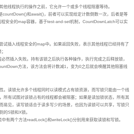
完成一组其他线程执行的操作之前，它允许一个或多个线程阻塞等待。
countDown()和await()，前者可以实现给定计数倒数一次，后者是等
程安全的map容器，基于test-and-set机制，CountDownLatch可以实
为value尝试插入线程安全的map中。如果返回失败，表示其他线程已经持有了
锁；
他线程必然插入失败。持有该锁之后执行各种操作，执行完成之后释放锁，
h的countDown方法，该方法会将计数减1，变为0之后就会唤醒其他阻塞线
性。读锁允许多个线程同时以读模式占有锁资源，而写锁只能由一个线
，所有试图对该锁占有的线程都会被阻塞；如果是读加锁状态，所有其
而易见，读写锁适合于读多写少的场景，也因为读锁可以共享，写锁只
到的S锁和X锁。
该类中有两个方法readLock()和writeLock()分别用来获取读锁和写锁。