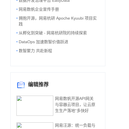
数据开发治理平台 EasyData
网易数帆企业宣传手册
拥抱开源，网易杭研 Apoche Kyuubi 项目实
践
从孵化到突破 - 网易杭研院的持续探索
DataOps 加速数智价值跃进
数智聚力 共赴新程
编辑推荐
网易数帆开源API网关
与容器云项目，让云原
生生产落地“多快好
网易汪源：统一负载与