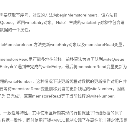
写序号，对应的方法为beginMemstoreInsert，该方法将
teQueue，返回writeEntry对象。Note：生成的writeEntry对象中包含写
ell数据的一个属性。
toreInsert方法更新writeEntry对象以及memstoreRead变量，
点memstoreRead尽可能多地往前移。前移算法为遍历队列writeQueue
Entry直至遇到未完成的writeEntry，最后将memstoreRead变量更新为
新线程的writeNumber，这种情况下该更新线程对数据的更新操作对用户并
emstoreRead变量前移到当前更新线程的witeNumber。因此
已完成’，直至memstoreRead等于当前线程的writeNumber。
子性、一致性等特性，其中使用互斥锁实现的行锁保证了行级数据的原子
n级别的数据一致性，同时使用行锁+MVCC机制实现了在高性能非锁定读场景