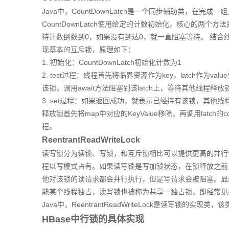
Java中，CountDownLatch是一个同步辅助类，在
CountDownLatch使用给定的计数初始化，核心的两个方法是
待计数倒数到0，如果没有到达0，就一直阻塞等待。
结合线
现基本的互斥锁，原理如下：
1. 初始化：CountDownLatch初始化计数为1
2. test过程：线程首先将临界资源作为key，latch作
该锁，调用await方法阻塞到该latch上，等待其他线程释放
3. set过程：如果返回成功，就表示已经持有该锁，其
释放锁首先将map中对应的KeyValue移除，再调用latc
程。
ReentrantReadWriteLock
读写锁分为读锁、写锁，和互斥锁相比可以提供更高的并行
程以写模式占有。如果读写锁是写加锁状态，在锁释放之前
他对该锁的读请求都会并行执行，但是写请求会被阻塞。显
能某个线程独占，读写锁也被称为共享－独占锁，即经常见
Java中，ReentrantReadWriteLock是读写锁的实现类，
HBase中行锁的具体实现