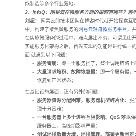
能制造等多个行业落地。
2
、InfoQ：网易云在微服务方面的探索有哪些？落
刘超：
网易云的技术团队在博客时代就开始探索互
中，构建了聚焦微服务的
网易云轻舟微服务平台
，
在实施微服务的过程中，难点层出不穷，可谓见山
实施服务化架构之后，首先实现的功能是进行统一的注
面 就遇到以下问题：
服务雪崩：
即一个服务挂了，整个调用链路上
大量请求堆积、故障恢复慢：
即一个服务慢，
恢复到正常状态；
在基础设施层面，还有另外的问题：
服务器资源分配困难，服务器机型碎片化：
服
理十分困难；
一台服务器上多个进程互相影响、QoS 难以
服务器上，高峰期影响严重；
测试环境数量大增，环境管理、部署更新困难