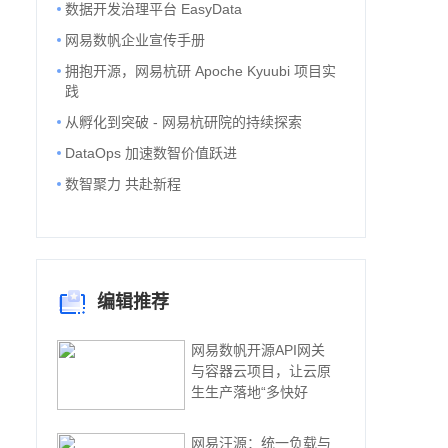
数据开发治理平台 EasyData
网易数帆企业宣传手册
拥抱开源，网易杭研 Apoche Kyuubi 项目实
践
从孵化到突破 - 网易杭研院的持续探索
DataOps 加速数智价值跃进
数智聚力 共赴新程
编辑推荐
网易数帆开源API网关
与容器云项目，让云原
生生产落地“多快好
网易汪源：统一负载与