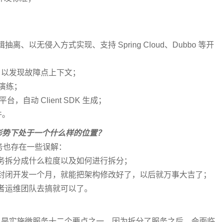
以无侵入方式实现、支持 Spring Cloud、Dubbo 等开
，以发现故障点上下文；
障演练；
台，自动 Client SDK 生成；
件。
术形势下处于一个什么样的位置？
务也存在一些误解：
务拆分成什么粒度以及如何进行拆分；
封闭开发一个月，就能把架构修改好了，以后就万事大吉了；
者运维团队去搞就可以了。
只是实施微服务十二个要点之一，因为拆分了服务之后，会面临