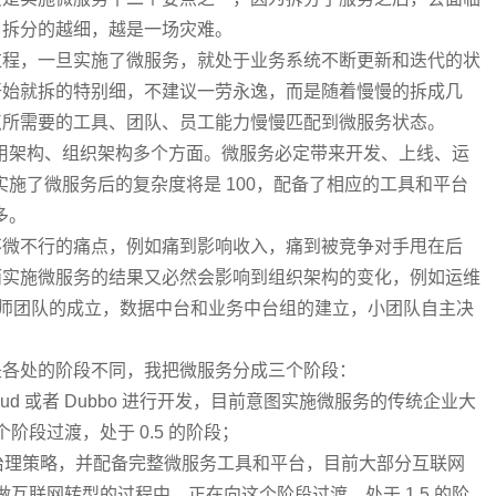
，拆分的越细，越是一场灾难。
过程，一旦实施了微服务，就处于业务系统不断更新和迭代的状
开始就拆的特别细，不建议一劳永逸，而是随着慢慢的拆成几
点所需要的工具、团队、员工能力慢慢匹配到微服务状态。
应用架构、组织架构多个方面。微服务必定带来开发、上线、运
实施了微服务后的复杂度将是 100，配备了相应的工具和平台
多。
不微不行的痛点，例如痛到影响收入，痛到被竞争对手甩在后
而实施微服务的结果又必然会影响到组织架构的变化，例如运维
架构师团队的成立，数据中台和业务中台组的建立，小团队自主决
是各处的阶段不同，我把微服务分成三个阶段：
loud 或者 Dubbo 进行开发，目前意图实施微服务的传统企业大
段过渡，处于 0.5 的阶段；
治理策略，并配备完整微服务工具和平台，目前大部分互联网
互联网转型的过程中，正在向这个阶段过渡，处于 1.5 的阶