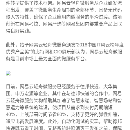
件转型提供了技术框架。网易云轻舟微服务从企业研发流
程出发，覆盖了微服务生命周期的全部环节，具备无代码
侵入等特性，确保了企业应用向微服务的平滑过渡。该项
创新在网易考拉、网易严选等网易集团内部重要产品上取
得良好实践。
此外，给予网易云轻舟微服务颁发
“2018
中国
IT
风云榜年度
优秀产品奖
”
的比特网和
CIO
俱乐部认为，网易云轻舟微服
务是目前市场上最为全面的微服务平台。
目前，网易云轻舟微服务已经服务于德邦快递、大华集
团、申万宏源等企业。其中在与德邦快递的合作中，网易
云轻舟微服务架构帮助其加速了智慧末端、智慧场站和智
慧运力等系统的建设，使项目从需求到交付周期缩短
40%
，上线部署时间节省
80%
，支持了更好的弹性伸缩，
适应电商发展速度。此外，自动化测试的实现，帮助德邦
快递既节省了时间，又将系统缺陷消灭于发布之前，保障