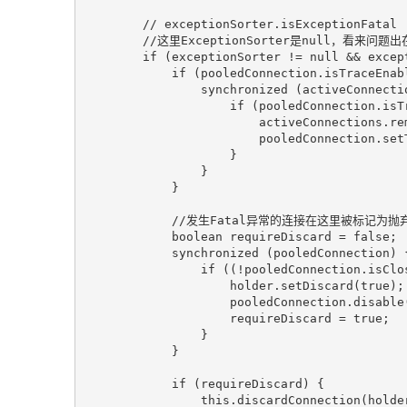
// exceptionSorter.isExceptionFatal 
//这里ExceptionSorter是null，看来问题
if
 (exceptionSorter != 
null
 && excep
if
 (pooledConnection.isTraceEnabl
synchronized
 (activeConnectio
if
 (pooledConnection.isTr
                        activeConnections.remove(pooledConnection);

                        pooledConne
                    }

                }

            }

//发生Fatal异常的连接在这里被标记为抛
boolean
 requireDiscard = 
false
;

synchronized
 (pooledConnection) {
if
 ((!pooledConnection.isClo
                    holder.setDiscard(
true
);

                    pooledConnection.disable(t);

                    requireDiscard = 
true
;

                }

            }

if
 (requireDiscard) {

this
.discardConnection(holder