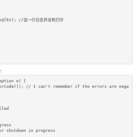
sqlEx); 
//这一行日志并没有打印
:
eption e) {
illed
ogress
on or shutdown in progress