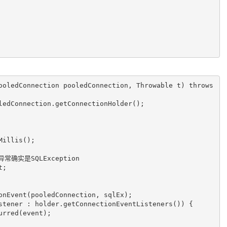
ooledConnection pooledConnection, Throwable t)
throws
ledConnection.getConnectionHolder();

常确实是SQLException
onEvent(pooledConnection, sqlEx);

stener : holder.getConnectionEventListeners()) {
