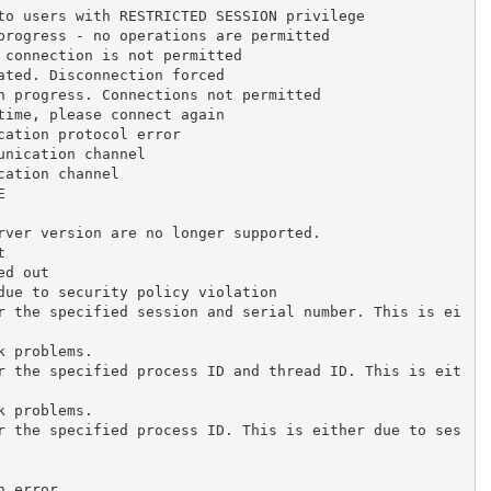
ble to users with RESTRICTED SESSION privilege
 in progress - no operations are permitted
ss - connection is not permitted
minated. Disconnection forced
SE in progress. Connections not permitted
le time, please connect again
unication protocol error
ommunication channel
nication channel
E
s server version are no longer supported.
t
med out
ted due to security policy violation
network problems.
network problems.
on error