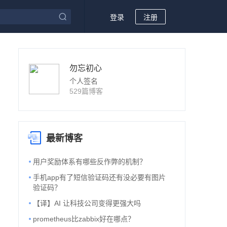
登录
注册
勿忘初心
个人签名
529篇博客
最新博客
用户奖励体系有哪些反作弊的机制？
手机app有了短信验证码还有没必要有图片
验证码？
【译】AI 让科技公司变得更强大吗
prometheus比zabbix好在哪点？