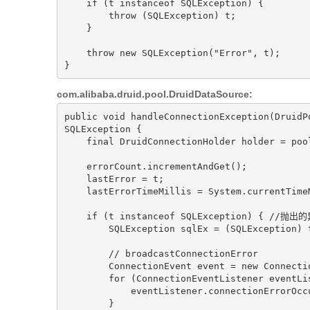
if
 (t 
instanceof
 SQLException) {

throw
 (SQLException) t;

    }

throw
new
SQLException
(
"Error"
, t)
;

com.alibaba.druid.pool.DruidDataSource:
public
void
handleConnectionException
(DruidP
SQLException 
{

final
 DruidConnectionHolder holder = poo
    errorCount.incrementAndGet();

    lastError = t;

    lastErrorTimeMillis = System.currentTimeMillis();

if
 (t 
instanceof
 SQLException) { 
//抛出的异
        SQLException sqlEx = (SQLException) t;

// broadcastConnectionError
        ConnectionEvent event = 
new
 Connecti
for
 (ConnectionEventListener eventLi
            eventListener.connectionErrorOccurred(event);

        }
