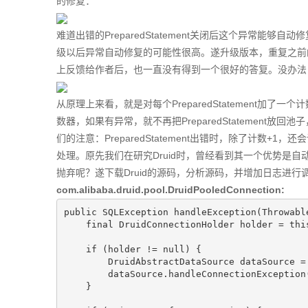
的修复：
难道出错的PreparedStatement关闭后这个异常能够自
级以后异常自动修复的可能性很高。遂升级版本，重复之前的
上反馈给作者后，也一直没有得到一个很好的答复。没办法
从原理上来看，就是对每个PreparedStatement加了一个
数器，如果有异常，就不再把PreparedStatemen
们的注意：PreparedStatement出错时，除了计数+1，还
处理。原先我们在研究Druid时，曾经看到其一个优势是
抛弃呢？遂下载Druid的源码，分析源码，并增加日志进行
com.alibaba.druid.pool.DruidPooledConnection:
public
 SQLException 
handleException
(Throwabl
final
 DruidConnectionHolder holder = 
thi
if
 (holder != 
null
) {

        DruidAbstractDataSource dataSource = holder.getDataSource();

        dataSource.handleConnectionException
    }
