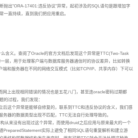
"ORA-17401:违反协议"异常，起初涉及的SQL语句是跟增加字
异常一直持续，直到我们把应用重启。
么含义。查阅了Oracle的官方文档后发现这个异常是TTC(Two-Task
为靠上的一层，用于处理客户端与数据库服务器通信时的协议差异，比如转换
客户端和服务器在不同的网络交互模式（比如TCP/IP、共享内存）下可以
而网上出现相同错误的情况也是五花八门，甚至连oracle密码过期都
题的过程，我们发现：
立后这个异常是能够自修复的，联系到TTC和违反协议的含义，我们感
服务器的数据类型出现不匹配，TTC无法自行处理导致的。
结构从来没有出现过这个异常，而使用druid之后应用与原来最大的一个
们知道PreparedStatement实际上避免了相同SQL语句重复解析和建立游