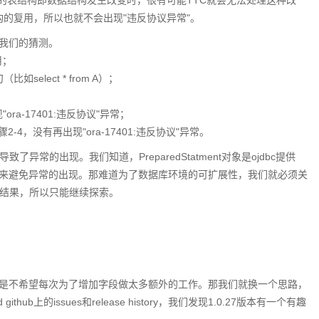
的表结构即数据结构发生改变时，很有可能TTC就会无法处理这种改
结构的复用，所以也就不会出现"违反协议异常"。
我们的猜测。
用；
elect * from A）；
a-17401:违反协议"异常；
步骤2-4，没有再出现"ora-17401:违反协议"异常。
e导致了异常的出现。我们知道，PreparedStatment对象是ojdbc提供
来避免异常的出现。那难道为了数据库环境的可扩展性，我们就必须关
们希望的结果，所以只能继续探索。
是不希望每次为了增加字段做太多额外的工作。那我们就换一个思路，
b上的issues和release history，我们发现1.0.27版本有一个有趣