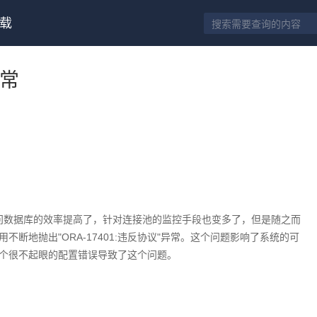
载
异常
he后，应用访问数据库的效率提高了，针对连接池的监控手段也变多了，但是随之而
断地抛出"ORA-17401:违反协议"异常。这个问题影响了系统的可
个很不起眼的配置错误导致了这个问题。