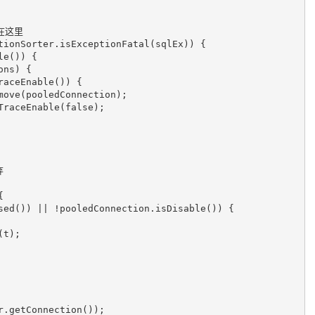
出在这里
tionSorter.isExceptionFatal(sqlEx)) { 

e()) {

ns) {

aceEnable()) {

ction.setTraceEnable(
false
);

弃


sed()) || !pooledConnection.isDisable()) {

.getConnection());
