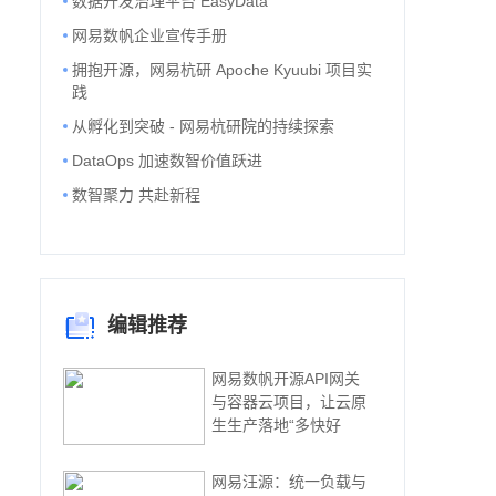
数据开发治理平台 EasyData
网易数帆企业宣传手册
拥抱开源，网易杭研 Apoche Kyuubi 项目实
践
从孵化到突破 - 网易杭研院的持续探索
DataOps 加速数智价值跃进
数智聚力 共赴新程
编辑推荐
网易数帆开源API网关
与容器云项目，让云原
生生产落地“多快好
网易汪源：统一负载与