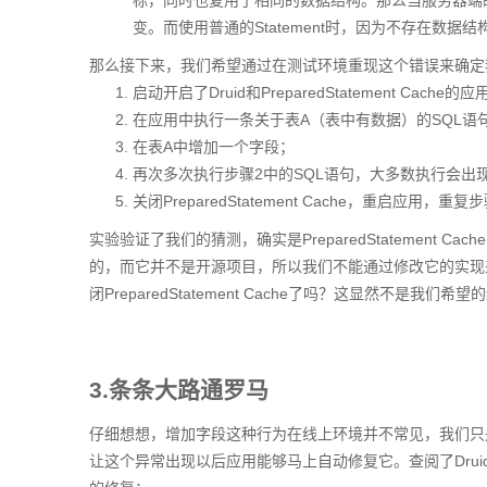
标，同时也复用了相同的数据结构。那么当服务器端
变。而使用普通的Statement时，因为不存在数据
那么接下来，我们希望通过在测试环境重现这个错误来确定
启动开启了Druid和PreparedStatement Cache的应
在应用中执行一条关于表A（表中有数据）的SQL语句（比如s
在表A中增加一个字段；
再次多次执行步骤2中的SQL语句，大多数执行会出现"or
关闭PreparedStatement Cache，重启应用，重复
实验验证了我们的猜测，确实是PreparedStatement Cach
的，而它并不是开源项目，所以我们不能通过修改它的实现
闭PreparedStatement Cache了吗？这显然不是我
3.条条大路通罗马
仔细想想，增加字段这种行为在线上环境并不常见，我们只
让这个异常出现以后应用能够马上自动修复它。查阅了Druid githu