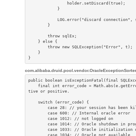
                holder.setDiscard(
true
);

            }

            LOG.error(
"discard connection"
, 
        }

throw
 sqlEx;

    } 
else
 {

throw
new
SQLException
(
"Error"
, t)
;

    }

com.alibaba.druid.pool.vendor.OracleExceptionSorter
public boolean isExceptionFatal(final SQLExc
    final int error_code = Math.abs(e.getErrorCode()); // I can't remember if the errors are nega
tive or positive.
    switch (error_code) {
        case 28: // your session has been k
        case 600: // Internal oracle error
        case 1012: // not logged on
        case 1014: // Oracle shutdown in pr
        case 1033: // Oracle initializati
        case 1034: // Oracle not available