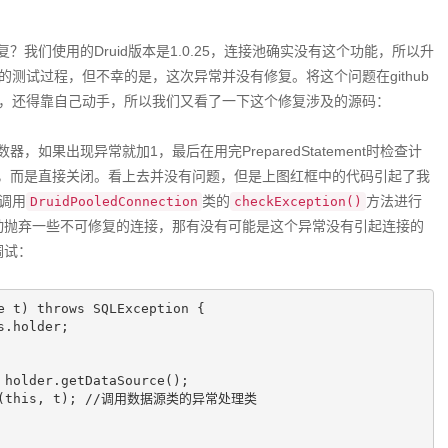
动修复？我们使用的Druid版本是1.0.25，连接池确实没有这个功能，所以升
测试过程，但不幸的是，这次异常并没有修复。将这个问题在github
，还得靠自己动手，所以我们又看了一下这个修复涉及的源码：
计数器，如果出现异常就加1，最后在用完PreparedStatement时检查计
t放回池子，而是直接关闭。看上去并没有问题，但是上图红框中的代码引起了我
会调用
类的
方法进行
DruidPooledConnection
checkException()
自动抛弃一些不可修复的连接，那有没有可能是这个异常没有引起连接的
调试：
e t)
throws
 SQLException 
{

s
.holder;

(
this
, t); 
//调用数据源类的异常处理类