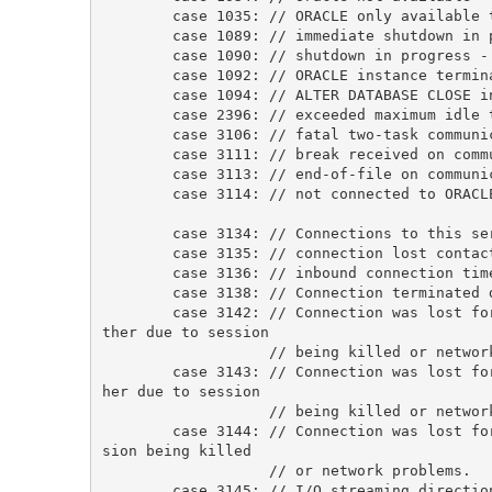
        case 1035: // ORACLE only availa
        case 1089: // immediate shutdown
        case 1090: // shutdown in progre
        case 1092: // ORACLE instance ter
        case 1094: // ALTER DATABASE CLO
        case 2396: // exceeded maximum id
        case 3106: // fatal two-task comm
        case 3111: // break received on c
        case 3113: // end-of-file on commu
        case 3114: // not connected to ORACL
        case 3134: // Connections to thi
        case 3135: // connection lost contac
        case 3136: // inbound connection ti
        case 3138: // Connection termina
        case 3142: // Connection was lost for the specified session and serial number. This is ei
ther due to session
                   // being killed or 
        case 3143: // Connection was lost for the specified process ID and thread ID. This is eit
her due to session
                   // being killed or 
        case 3144: // Connection was lost for the specified process ID. This is either due to ses
sion being killed
                   // or network problems.
        case 3145: // I/O streaming directi