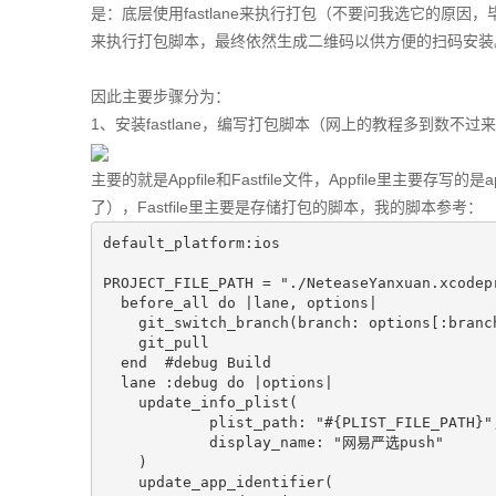
是：底层使用fastlane来执行打包（不要问我选它的原因，毕竟
来执行打包脚本，最终依然生成二维码以供方便的扫码安装
因此主要步骤分为：
1、安装fastlane，编写打包脚本（网上的教程多到数
主要的就是Appfile和Fastfile文件，Appfile里主要存写
了），Fastfile里主要是存储打包的脚本，我的脚本参考：
default_platform:ios

PROJECT_FILE_PATH = "./NeteaseYanxuan.xcodep
  before_all do |lane, options|

    git_switch_branch(branch: options[:branch
    git_pull

  end  #debug Build

  lane :debug do |options|

    update_info_plist(

	    plist_path: "#{PLIST_FILE_PATH}",

	    display_name: "网易严选push"	

    )

    update_app_identifier(
