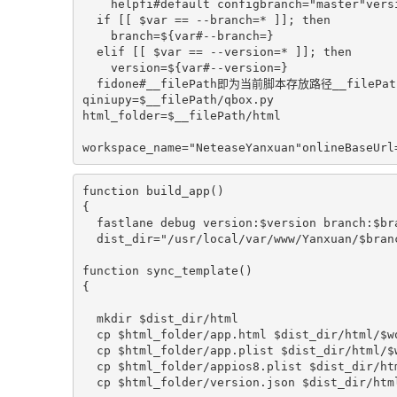
    helpfi#default configbranch="master"vers
  if [[ $var == --branch=* ]]; then

    branch=${var#--branch=}

  elif [[ $var == --version=* ]]; then

    version=${var#--version=}    

  fidone#__filePath即为当前脚本存放路径__filePath=
qiniupy=$__filePath/qbox.py

html_folder=$__filePath/html

workspace_name="NeteaseYanxuan"onlineBase
function build_app()

{

  fastlane debug version:$version branch:$bra
  dist_dir="/usr/local/var/www/Yanxuan/$branc
function sync_template()

{

  mkdir $dist_dir/html

  cp $html_folder/app.html $dist_dir/html/$wo
  cp $html_folder/app.plist $dist_dir/html/$w
  cp $html_folder/appios8.plist $dist_dir/htm
  cp $html_folder/version.json $dist_dir/html