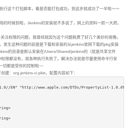
执行这个打包脚本，看是否能打包成功，到这步就成功了一半啦～～
上场的时候到啦，Jenkins的安装就不多说了，网上的资料一抓一大把，
s要额外关注权限的问题，我曾经就因为这个问题耗费了好几个美妙的夜晚，
生这种问题的前提是下载和安装的从jenkins官网下载的pkg安装
ns的目录是默认安装在/Users/Shared/jenkins的（就是共享文件
s各种权限都没有，就各种执行失败了。解决办法就是尽量使用命令行安
那么一切都是受你的控制啦~~
建：org.jenkins-ci.plist，配置内容如下：
1.0//EN" "http://www.apple.com/DTDs/PropertyList-1.0.dtd"
ing>

ing>
