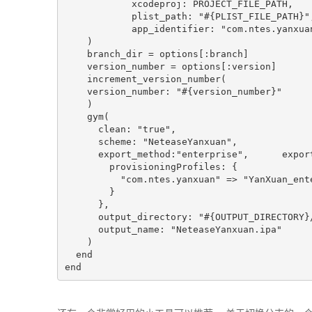
	    xcodeproj: PROJECT_FILE_PATH,

	    plist_path: "#{PLIST_FILE_PATH}",

	    app_identifier: "com.ntes.yanxuan"

    )  

    branch_dir = options[:branch]

    version_number = options[:version]  

    increment_version_number(

    version_number: "#{version_number}"

    )

    gym(       

      clean: "true",

      scheme: "NeteaseYanxuan", 

      export_method:"enterprise",      export
        provisioningProfiles: { 

          "com.ntes.yanxuan" => "YanXuan_ent
        } 

      },

      output_directory: "#{OUTPUT_DIRECTORY}/
      output_name: "NeteaseYanxuan.ipa"

    )

  end

end