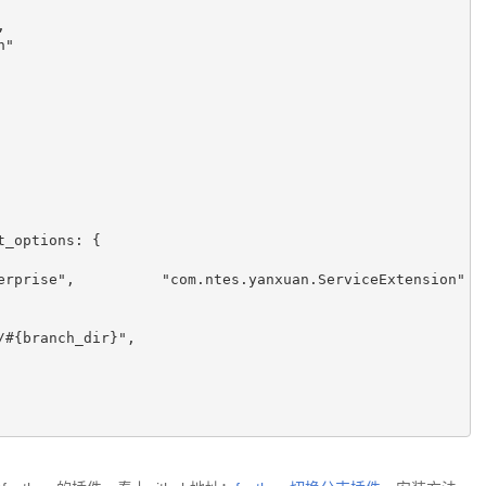
_options: {

erprise",          "com.ntes.yanxuan.ServiceExtension" =
#{branch_dir}",
