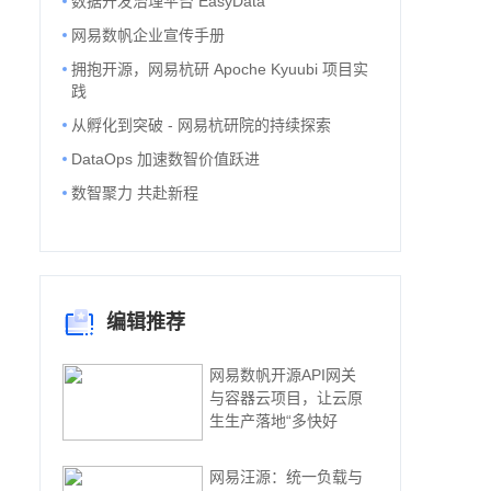
数据开发治理平台 EasyData
网易数帆企业宣传手册
拥抱开源，网易杭研 Apoche Kyuubi 项目实
践
从孵化到突破 - 网易杭研院的持续探索
DataOps 加速数智价值跃进
数智聚力 共赴新程
> "yanxuan_pushextension",          "com.ntes.yanxuan.tod
编辑推荐
网易数帆开源API网关
与容器云项目，让云原
生生产落地“多快好
网易汪源：统一负载与