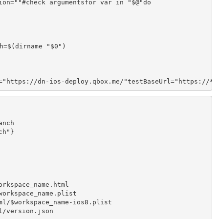
ion=""#check argumentsfor var in "$@"do

$(dirname "$0")

Url="https://dn-ios-deploy.qbox.me/"testBaseUrl="htt
nch

h"}

rkspace_name.html

orkspace_name.plist

l/$workspace_name-ios8.plist

/version.json
