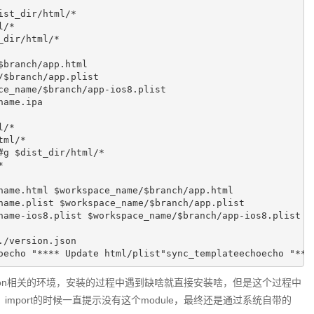
st_dir/html/*

/*

dir/html/*

branch/app.html

$branch/app.plist

e_name/$branch/app-ios8.plist

ame.ipa

/*

ml/*

g $dist_dir/html/*



name.html $workspace_name/$branch/app.html 

name.plist $workspace_name/$branch/app.plist 

name-ios8.plist $workspace_name/$branch/app-ios8.plist

/version.json

oecho "**** Update html/plist"sync_templateechoecho "***
ython相关的环境，安装的过程中遇到缺啥就直接安装啥，但是这个过程中
装成功，import的时候一直提示没有这个module，最终还是通过系统自带的