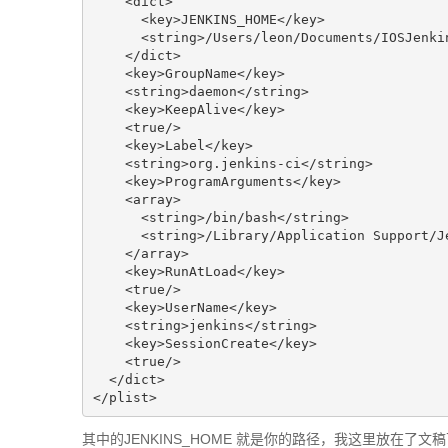
    <dict>

      <key>JENKINS_HOME</key>

      <string>/Users/leon/Documents/IOSJenkin
    </dict>

    <key>GroupName</key>

    <string>daemon</string>

    <key>KeepAlive</key>

    <true/>

    <key>Label</key>

    <string>org.jenkins-ci</string>

    <key>ProgramArguments</key>

    <array>

      <string>/bin/bash</string>

      <string>/Library/Application Support/Je
    </array>

    <key>RunAtLoad</key>

    <true/>

    <key>UserName</key>

    <string>jenkins</string>

    <key>SessionCreate</key>

    <true/>

  </dict>

</plist>
其中的JENKINS_HOME 就是你的路径，我这里放在