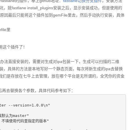
lane的插件，奉上github地址：
fastlane切换分支插件
，安装方法
tlane install_plugins安装之后，显示安装成功，但是使用的
了好久的原因最后只能将这个插件加到gemFile里去，然后手动执行安装，具体
mfile里
的使用这个插件了！
包是没有办法直接安装的，需要对生成对ipa包装一下，生成可以扫描的二维
装，具体的方法是本地写好一个静态页面，每次将新生成的ipa去替换
文件我们是存放在七牛上去管理，放在哪个平台是无所谓的，全凭你的资金
包，然后再去替换各个参数，具体代码参考如下：
er --version=1.0.0\n"

填默认为master"

，可选，不填使用代码里指定的版本"
