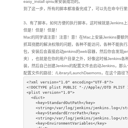
easy_install qiniu来安装成功的。
到了这一步，所有的脚本都准备完成了，可以先在命令行里
3、有了脚本，如何方便的执行脚本，这时候就是Jenkins
但是！但是！但是！
Mac的同学请注意！注意！意！在Mac上安装Jenkin
抓耳挠腮的解决权限的问题，各种不能访问，各种不能执行。发
包，安装后会直接启动jenkins的web容器，然后你会发现jenki
夹），也就是在你的用户目录之外，好像这时候Jenkin
装，然后自己创建Jenkins的配置文件去启动Jenkins，
配置文件的路径：/Library/LaunchDaemons，在这个路径下创
<?xml version="1.0" encoding="UTF-8"?>

<!DOCTYPE plist PUBLIC "-//Apple//DTD PLIST 
<plist version="1.0">

  <dict>

    <key>StandardOutPath</key>

    <string>/var/log/jenkins/jenkins.log</str
    <key>StandardErrorPath</key>

    <string>/var/log/jenkins/jenkins.log</str
    <key>EnvironmentVariables</key>
