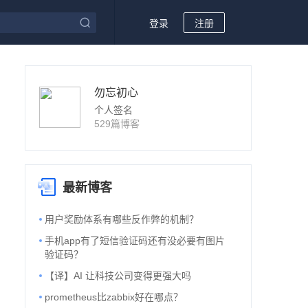
登录
注册
勿忘初心
个人签名
529篇博客
最新博客
用户奖励体系有哪些反作弊的机制？
手机app有了短信验证码还有没必要有图片
验证码？
【译】AI 让科技公司变得更强大吗
prometheus比zabbix好在哪点？