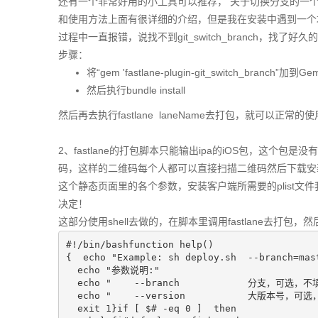
还有一个非常好用的小工具可以推荐， 关于切换分支的一个fast
和使用方法上面有很详细的介绍，但是我在安装中遇到一个坑，就fas
过程中一直报错，说找不到git_switch_branch，找
步骤：
将“gem 'fastlane-plugin-git_switch_branch”加到Ge
然后执行bundle install
然后再去执行fastlane laneName去打包，就可以正常
2、fastlane的打包脚本只能输出ipa的iOS包，这个
码，这样的二维码每个人都可以直接扫描二维码然后下载安
这个静态页面里的各个参数，安装客户端所需要的plist
决定！
这部分使用shell去做的，在脚本里调用fastlane去打
#!/bin/bashfunction help()

{  echo "Example: sh deploy.sh  --branch=mast
  echo "参数说明:"

  echo "    --branch            分支，可选，不
  echo "    --version           大版本号
  exit 1}if [ $# -eq 0 ]  then
