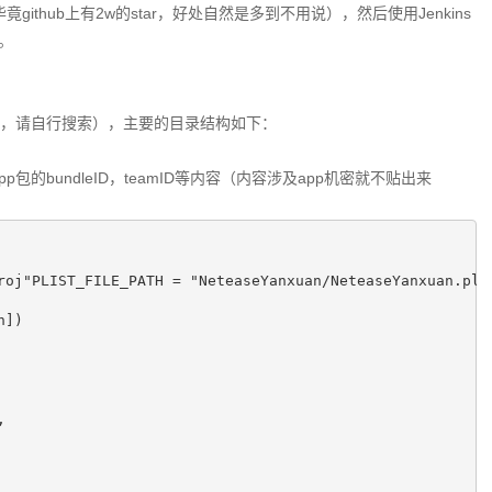
github上有2w的star，好处自然是多到不用说），然后使用Jenkins
。
不过来，请自行搜索），主要的目录结构如下：
的是app包的bundleID，teamID等内容（内容涉及app机密就不贴出来
roj"PLIST_FILE_PATH = "NeteaseYanxuan/NeteaseYanxuan.plis
])
