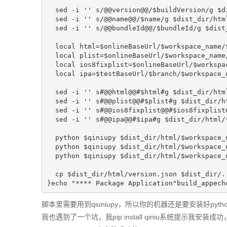
  sed -i '' s/@@version@@/$buildVersion/g $di
  sed -i '' s/@@name@@/$name/g $dist_dir/html
  sed -i '' s/@@bundleId@@/$bundleId/g $dist_
  local html=$onlineBaseUrl/$workspace_name/$
  local plist=$onlineBaseUrl/$workspace_name/
  local ios8fixplist=$onlineBaseUrl/$workspac
  local ipa=$testBaseUrl/$branch/$workspace_n
  sed -i '' s#@@html@@#$html#g $dist_dir/html
  sed -i '' s#@@plist@@#$plist#g $dist_dir/ht
  sed -i '' s#@@ios8fixplist@@#$ios8fixplist#
  sed -i '' s#@@ipa@@#$ipa#g $dist_dir/html/*
  python $qiniupy $dist_dir/html/$workspace_
  python $qiniupy $dist_dir/html/$workspace_
  python $qiniupy $dist_dir/html/$workspace_
  cp $dist_dir/html/version.json $dist_dir/..
}echo "**** Package Application"build_appech
脚本里需要用到qiuniupy，所以你的机器还是要安装好p
我也遇到了一个坑，我pip install qiniu系统提示我安