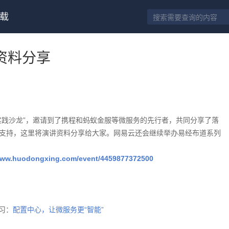
载
资料分享
服务实践沙龙”，邀请到了携程和蚂蚁金服等微服务的先行者，共同分享了落
支持，这里将演讲资料分享给大家。网易云还会继续举办易经布道系列
/www.huodongxing.com/event/4459877372500
习：
配置中心，让微服务更“智能”