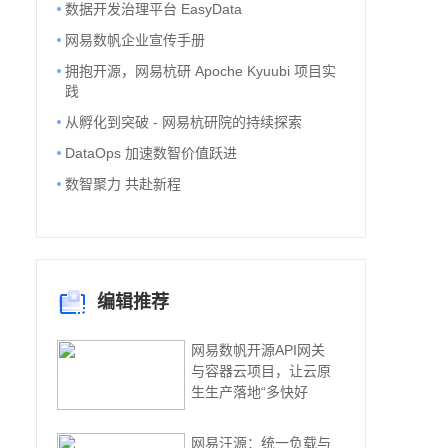
数据开发治理平台 EasyData
网易数帆企业宣传手册
拥抱开源，网易杭研 Apoche Kyuubi 项目实
践
从孵化到突破 - 网易杭研院的持续探索
DataOps 加速数智价值跃进
数智聚力 共赴新程
编辑推荐
网易数帆开源API网关
与容器云项目，让云原
生生产落地“多快好
网易汪源：统一负载与