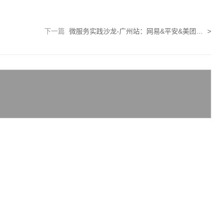
下一篇
微服务实践沙龙-广州站：网易&平安&美团&唯品会&谐云技术大咖带你突破微服务技术壁垒
>