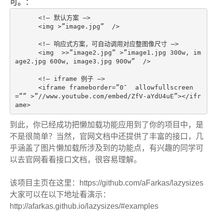
可。：
      <!— 默认方案 –>
<
img
>”image.jpg”
  />
<
!—
 响应式方案，可自动调用对应整图像尺寸 –>
<
img  >>”image2.jpg”
>”image1.jpg
300w
, 
im
age2.jpg
600w
, 
image3.jpg
900w
”  />
<
!–
iframe
 例子 –>
<
iframe
frameborder
=
”0″
allowfullscreen
=
””
>”
//
www.youtube.com
/
embed
/
ZfV-aYdU4uE
”>
</
ifr
ame
>
到此，你已经成功把懒加载功能应用到了你的项目中，是
不是很简单？当然，官网文档中还提供了丰富的接口，几
乎涵盖了图片懒加载所涉及到的功能点，有兴趣的同学可
以去官网看看接口文档，很容易理解。
该项目主页在这里：https://github.com/aFarkas/lazysizes
大家可以在以下地址看演示：
http://afarkas.github.io/lazysizes/#examples