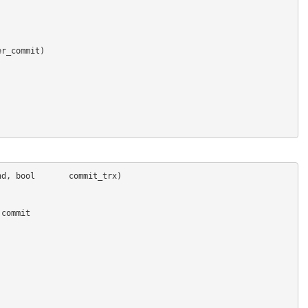
er_commit)
innobase_commit(  handlerton*	hton, THD*	 thd, bool	 commit_trx)
 commit