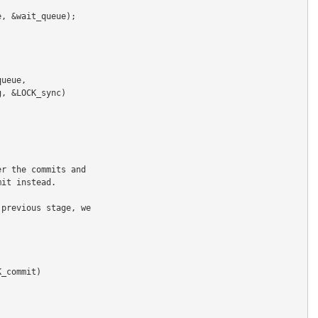
e, &wait_queue);
queue,
CK_log, &LOCK_sync)
der the commits and
mit instead.
e previous stage, we
&LOCK_commit)