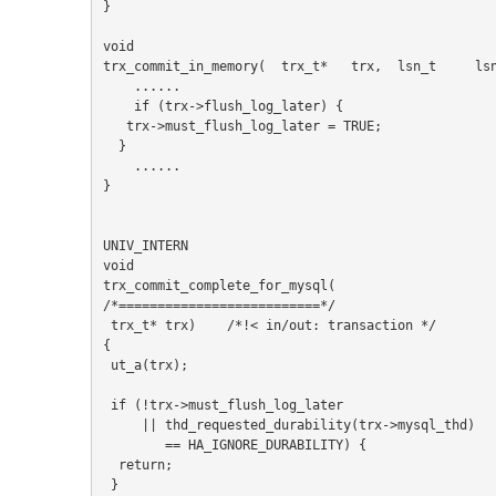
}
void
trx_commit_in_memory(  trx
    ......
    if (trx->flush_log_later) {
   trx->must_flush_log_later = TRUE;
  }
    ......
}
UNIV_INTERN
void
trx_commit_complete_for_mysql(
/*==========================*/
 trx_t*	trx)	/*!< in/out: transaction */
{
 ut_a(trx);
 if (!trx->must_flush_log_later
     || thd_requested_durability(trx->mysql_thd)
        == HA_IGNORE_DURABILITY) {
  return;
 }