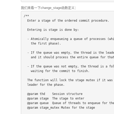
我们来看一下change_stage函数定义：
/**
  Enter a stage of the ordered commit procedure.
  Entering is stage is done by:
  - Atomically enqueueing a queue of processes (wh
    the first phase).
  - If the queue was empty, the thread is the lead
    and it should process the entire queue for tha
  - If the queue was not empty, the thread is a fo
    waiting for the commit to finish.
  The function will lock the stage mutex if it was
  leader for the phase.
  @param thd    Session structure
  @param stage  The stage to enter
  @param queue  Queue of threads to enqueue for th
  @param stage_mutex Mutex for the stage