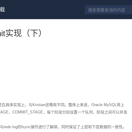
载
mmit实现（下）
mit，但是在具体实现上，与Kristian还略有不同。整体上来说，Oracle MySQL将上
STAGE、COMMIT_STAGE，每个阶段分别设置一个队列，阶段之间可以并发
nc操作与redo log的fsync操作进行了解绑，同时保证了上层和下层数据的一致性。