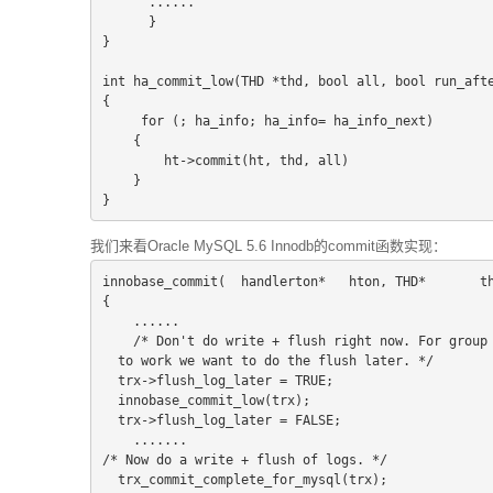
      ......
      }
}
int ha_commit_low(THD *thd, bool all, bool run_aft
{
     for (; ha_info; ha_info= ha_info_next)
    {
        ht->commit(ht, thd, all)
    }
}
我们来看Oracle MySQL 5.6 Innodb的commit函数实现：
{
    ......
    /* Don't do write + flush right now. For group
  to work we want to do the flush later. */
  trx->flush_log_later = TRUE;
  innobase_commit_low(trx);
  trx->flush_log_later = FALSE;
    .......
/* Now do a write + flush of logs. */
  trx_commit_complete_for_mysql(trx);