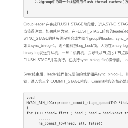
    2.对group中的每一个线程调用flush_thread_caches
    ......
}
Group leader 在完成FLUSH_STAGE阶段后，进入SYNC
点值得注意，如果队列为空，在FLUSH_STAGE阶段的leader还是l
SYNC_STAGE的队头线程将会成为整个group的leader。sync_bi
如果sync_binlog=1，则不能释放Log_Lock锁，因为在binary
binary log发送到从机，一旦主机宕机，会导致从节点比主节点数据多
FLUSH_STAGE并发执行。在执行sync_binlog_file()操作前
Sync结束后，leader线程首先要做的就是如果sync_binlog=1，
锁，进入第三个 COMMIT_STAGE阶段。Commit阶段的核心处理逻辑
void
MYSQL_BIN_LOG::process_commit_stage_queue(THD *thd
{
for (THD *head= first ; head ; head = head->next_t
      ......
      ha_commit_low(head, all, false)；