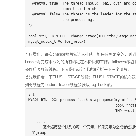
  @retval true  The thread should "bail out" and g
                commit to finish
  @retval false The thread is the leader for the s
                the processing.
*/
bool MYSQL_BIN_LOG::change_stage(THD *thd,Stage_man
mysql_mutex_t *enter_mutex)
可以看出，每次change都首先进入排队，如果队列是空的，则进入队
Leader将完成本队列的所有线程在本阶段的工作。follower线程则在
操作后唤醒该线程。下面我们就分别详细分析一下三个阶段。
首先我们看一下FLUSH_STAGE阶段：FLUSH STAGE的核心逻辑是在
列的线程为leader，leader线程会获取Log_Lock锁。
int
MYSQL_BIN_LOG::process_flush_stage_queue(my_off_t 
                                 
                            
    ....
    1. 逐个遍历整个队列的每一个元素，如果元素为空或者超过binlog_max_flush_queue_time设置的超时时间时，则停止，扫描过的元素为
一个group