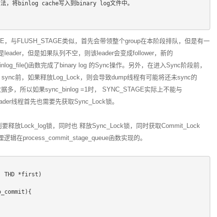
()方法，将binlog cache写入到binary log文件中。
_STAGE，与FLUSH_STAGE类似，首先会带领整个group在本阶段排队，但是有一
eader，但是如果队列不空，则该leader会变成follower，新的
nlog_file()函数完成了binary log 的Sync操作。另外，在进入Sync阶段前，
 log sync前，如果释放Log_Lock，则会导致dump线程有可能将还未sync的
，所以如果sync_binlog =1时， SYNC_STAGE实际上不能与
，Leader线程首先也需要先获取Sync_Lock锁。
则要释放Lock_log锁，同时也 释放Sync_Lock锁，同时获取Commit_Lock
在process_commit_stage_queue函数实现的。
, THD *first)
o_commit){