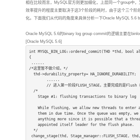
相在比较而言，MySQL官方则更加细化，上层同一个group
效率提升的程度主要取决于这3个阶段的耗时，由于这个三个阶
化。下面我们从代码的角度来具体分析一下Oracle MySQL 5.6 binar
Oracle MySQL 5.6的binary log group commit的逻辑主要在
[Oracle MySQL 5.6]
int MYSQL_BIN_LOG::ordered_commit(THD *thd, bool a
{
 ......
/*这里暂不做介绍，*/
  thd->durability_property= HA_IGNORE_DURABILITY;
        ......
        // 进入第一阶段FLUSH_STAGE，主要完成的是Flu
  /*
    Stage #1: flushing transactions to binary log
    While flushing, we allow new threads to enter
    them in due time. Once the queue was empty, we
    anything more since it is possible that a thr
    appointed itself leader for the flush phase.
  */
 change_stage(thd, Stage_manager::FLUSH_STAGE, thd