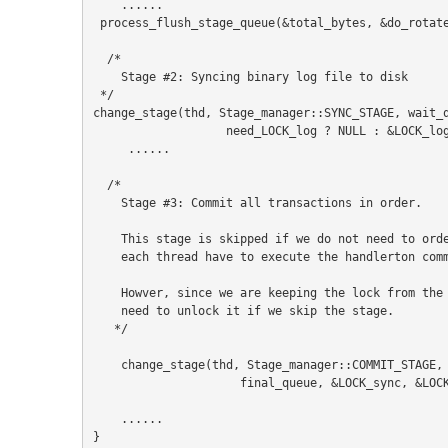
    ......
 process_flush_stage_queue(&total_bytes, &do_rotat
  /*
    Stage #2: Syncing binary log file to disk
 */
change_stage(thd, Stage_manager::SYNC_STAGE, wait_
                   need_LOCK_log ? NULL : &LO
     ......
  /*
    Stage #3: Commit all transactions in order.
    This stage is skipped if we do not need to or
    each thread have to execute the handlerton com
    Howver, since we are keeping the lock from th
    need to unlock it if we skip the stage.
   */
    change_stage(thd, Stage_manager::COMMIT_STAGE,
                     final_queue, &LOCK_sync, 
    ......
}