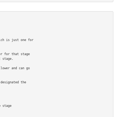
ich is just one for
er for that stage
t stage.
llower and can go
 designated the
e stage