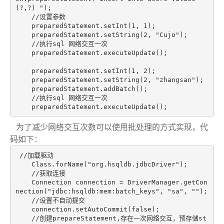
(?,?) "
);

//设置参数
    preparedStatement.setInt(
1
, 
1
);

    preparedStatement.setString(
2
, 
"Cujo"
);

//执行sql 网络交互一次
    preparedStatement.executeUpdate();

    preparedStatement.setInt(
1
, 
2
);

    preparedStatement.setString(
2
, 
"zhangsan"
);

    preparedStatement.addBatch();

//执行sql 网络交互一次
    preparedStatement.executeUpdate();
为了减少网络交互次数可以使用批处理的方式实现，代
码如下：
//加载驱动
    Class.forName(
"org.hsqldb.jdbcDriver"
);

//获取连接
    Connection connection = DriverManager.getCon
nection(
"jdbc:hsqldb:mem:batch_keys"
, 
"sa"
, 
""
);

//设置不自动提交
    connection.setAutoCommit(
false
);

//创建prepareStatement,存在一次网络交互，预存储st