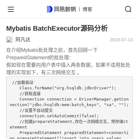
Mybatis BatchExecutor源码分析
阿凡达
2018-07-13
在介绍Mybatis批处理之前，首先回顾一下
PreparedStatement的批处理：
假如现在需要向用户表中插入两条数据，如果不适用批处
理的实现如下，有三次网络交互 。
//加载驱动
    Class.forName(
"org.hsqldb.jdbcDriver"
);

//获取连接
    Connection connection = DriverManager.getCon
nection(
"jdbc:hsqldb:mem:batch_keys"
, 
"sa"
, 
""
);

//设置不自动提交
    connection.setAutoCommit(
false
);

//创建prepareStatement,存在一次网络交互，预存储st
atement
    PreparedStatement preparedStatement=connecti
on.prepareStatement(
"insert into users values