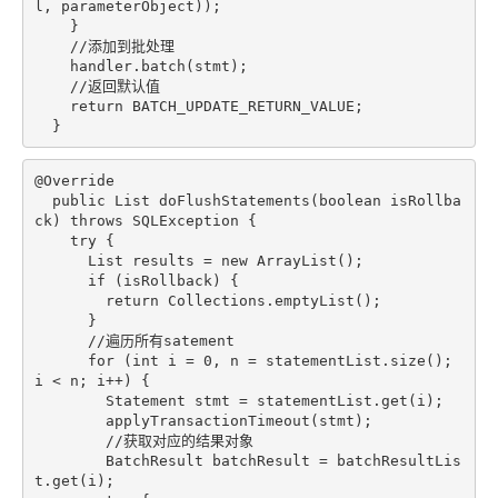
l, parameterObject));

    }

//添加到批处理
    handler.batch(stmt);

//返回默认值
return
 BATCH_UPDATE_RETURN_VALUE;

  }
@Override
public
 List
doFlushStatements
(
boolean
 isRollba
ck)
throws
 SQLException 
{

try
 {

      List results = 
new
 ArrayList();

if
 (isRollback) {

return
 Collections.emptyList();

      }

//遍历所有satement
for
 (
int
 i = 
0
, n = statementList.size(); 
i < n; i++) {

        Statement stmt = statementList.get(i);

        applyTransactionTimeout(stmt);

//获取对应的结果对象
        BatchResult batchResult = batchResultLis
t.get(i);
