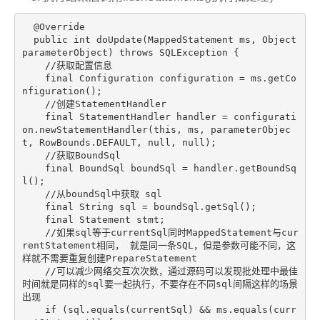
@Override
public
int
doUpdate
(MappedStatement ms, Object 
parameterObject)
throws
 SQLException 
{

//获取配置信息
final
 Configuration configuration = ms.getCo
nfiguration();

//创建StatementHandler
final
 StatementHandler handler = configurati
on.newStatementHandler(
this
, ms, parameterObjec
t, RowBounds.DEFAULT, 
null
, 
null
);

//获取BoundSql
final
 BoundSql boundSql = handler.getBoundSq
l();

//从boundSql中获取 sql
final
 String sql = boundSql.getSql();

final
 Statement stmt;

//如果sql等于currentSql同时MappedStatement与cur
rentStatement相同， 就是同一条SQL，但是参数可能不同，这
样就不需要重复创建PrepareStatement
//可以减少网络交互次次数，通过源码可以发现批处理中最佳
时间就是同样的sql要一起执行，不要存在不同sql间隔这样的场景
出现
if
 (sql.equals(currentSql) && ms.equals(curr