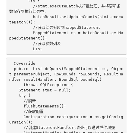
try
 {

//stmt.executeBatch执行批处理，并将更新条
数保存到执行结果中;
          batchResult.setUpdateCounts(stmt.execu
teBatch());

//获取结果对应到mappedStatement
          MappedStatement ms = batchResult.getMa
ppedStatement();

//获取参数列表
          List
@Override
public
 List
doQuery
(MappedStatement ms, Objec
t parameterObject, RowBounds rowBounds, ResultHa
ndler resultHandler, BoundSql boundSql)
throws
 SQLException 
{

    Statement stmt = 
null
;

try
 {

//刷新
      flushStatements();

//获取配置
      Configuration configuration = ms.getConfig
uration();

//创建StatementHandler,该处可以通过插件增强
      StatementHandler handler = configuration.n