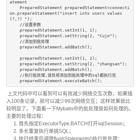
atement
    PreparedStatement preparedStatement=connecti
on.prepareStatement(
"insert into users values
(?,?) "
);

//设置参数
    preparedStatement.setInt(
1
, 
1
);

    preparedStatement.setString(
2
, 
"Cujo"
);

//添加到批处理
    preparedStatement.addBatch();

    preparedStatement.setInt(
1
, 
2
);

    preparedStatement.setString(
2
, 
"zhangsan"
);

    preparedStatement.addBatch();

//执行批处理,该处将添加到批处理中的sql都执行完
    preparedStatement.executeBatch();
上文代码中可以看到可以有效减少网络交互次数，如果插
入100条记录，就可以减少99次网络交互；这样效果就比
较明显了。下面看一下Mybatis中的批处理是如何处理的。
主要的处理过程：
首先指定ExecutorType.BATCH打开sqlSession；
多长重复执行单挑SQL；
执行结束后调用flushStatements()执行批处理；