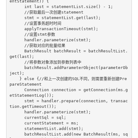
entStatement)) {

int
 last = statementList.size() - 
1
;

//获取最后一次创建statement
      stmt = statementList.get(last);

//设置事务超时时间
      applyTransactionTimeout(stmt);

//设置stmt参数
      handler.parameterize(stmt);

//获取对应的批量结果
      BatchResult batchResult = batchResultList.
get(last);

//将参数对象添加到参数列表中
      batchResult.addParameterObject(parameterOb
ject);

    } 
else
 {
//和上一次创建的SQL不同，则需要重新创建Pre
pareStatement
      Connection connection = getConnection(ms.g
etStatementLog());

      stmt = handler.prepare(connection, transac
tion.getTimeout());

      handler.parameterize(stmt);  

      currentSql = sql;

      currentStatement = ms;

      statementList.add(stmt);

      batchResultList.add(
new
 BatchResult(ms, sq