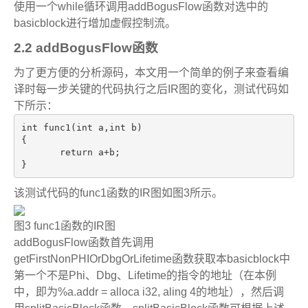
使用一个
while
循环调用
addBogusFlow
函数对选中的
basicblock
进行增加虚假控制流。
2.2 addBogusFlow
函数
为了更方便的分析源码，本文用一个简单的例子来查看编
译时每一步关键的代码执行之后
IR
图的变化，测试代码如
下所示：
int
 func1(
int
 a,
int
 b)

{

return
 a+b;

}
该测试代码的
func1
函数的
IR
图如图
3
所示。
图
3 func1
函数的
IR
图
addBogusFlow
函数首先调用
getFirstNonPHIOrDbgOrLifetime
函数获取本
basicblock
中
第一个不是
Phi
、
Dbg
、
Lifetime
的指令的地址（在本例
中，即为
%a.addr = alloca i32, aling 4
的地址），然后调