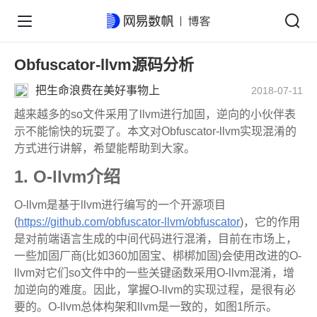
Obfuscator-llvm源码分析
把生命浪费在美好事物上
2018-07-11
越来越多的
so
文件采用了
llvm
进行加固，逆向的小伙伴表
示不能愉快的玩耍了。本文对
Obfuscator-llvm
实现混淆的
方式进行讲解，希望能帮助到大家。
1.
O-llvm
介绍
O-llvm
是基于
llvm
进行编写的一个开源项目
(
https://github.com/obfuscator-llvm/obfuscator
)
，它的作用
是对前端语言生成的中间代码进行混淆，目前在市场上，
一些加固厂商
(
比如
360
加固宝、梆梆加固
)
会使用改进的
O-
llvm
对它们
so
文件中的一些关键函数采用
O-llvm
混淆，增
加逆向的难度。因此，掌握
O-llvm
的实现过程，是很有必
要的。
O-llvm总体构架和llvm是一致的，如图1所示。