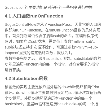
Substitution
的主要功能是对程序的一些指令进行替换。
4.1
入口函数
runOnFunction
BogusControlFlow
继承了
FunctionPass
，因此它的入口函
数即为
runOnFunction
。在
runOnFunction
函数的具体实现
中，首先判断是否包含了启动
sub
的命令。在编译程序代
码时，如要启动
sub
模块，需要带上参数
“-mllvm -sub”
。
sub
模块还支持多次循环操作，可通过参数
“-mllvm –sub-
loop=xx”
显式的设定循环次数，默认为
1
。
参数检查完毕之后，调用
substitute
函数。
substitute
函数的
功能是遍历
Function
内的每一个指令，对符合要求的指令
进行替换。
4.2 Substitution
函数
该函数的实现主要是依靠最外层的
do-while
循环和两个
for
循环。
do-while
循环主要是根据设定的
sub
循环次数运行两
个
for
循环。外层
for
循环是遍历本
Function
中的每一个
basicblock
，里层
for
循环是遍历
basicblock
中的每一个指