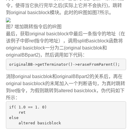
令，使得当它执行完毕之后
(
实际上它并不会执行
)
，跳转
到
original basicblock
模块。此时的
IR
图如图
7
所示。
图
7
增加跳转指令后的
IR
图
最后，获取
original basicblock
中最后一条指令的地址（在
该例子中即
ret
指令的地址），调用
splitBasicblock
函数将
original basicblock
一分为二
(original basicblok
和
originalBBpart2)
，然后调用如下代码：
originalBB->getTerminator()->eraseFromParent();
消除
original basicblok
和
originalBBpart2
的关系后，再在
original basicblock
的末尾加入一个判断语句，为真时跳转
到
ret
指令，为假则跳转到
altered basicblock
，伪代码如下
所示：
if
( 
1.0
 == 
1.
0
)

else
    altered basicblock