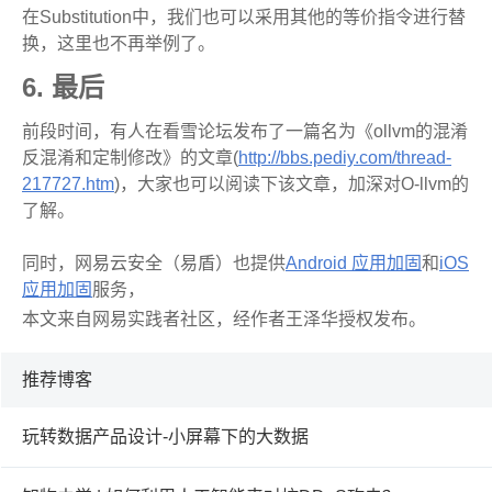
在
Substitution
中，我们也可以采用其他的等价指令进行替
换，这里也不再举例了。
6.
最后
前段时间，有人在看雪论坛发布了一篇名为《
ollvm
的混淆
反混淆和定制修改》的文章
(
http://bbs.pediy.com/thread-
217727.htm
)
，大家也可以阅读下该文章，加深对
O-llvm
的
了解。
同时，网易云安全（易盾）也提供
Android 应用加固
和
iOS
应用加固
服务，
本文来自网易实践者社区，经作者王泽华
授权发布。
推荐博客
玩转数据产品设计-小屏幕下的大数据