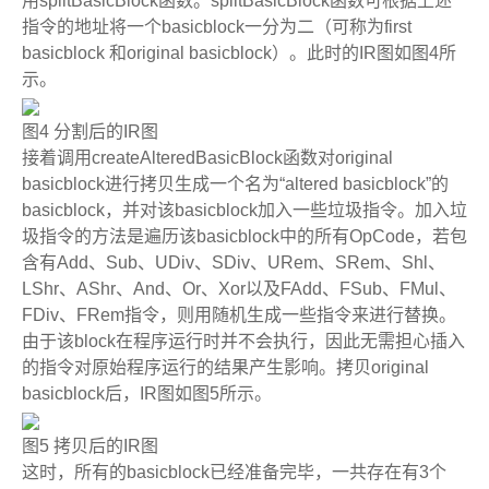
用
splitBasicBlock
函数。
splitBasicBlock
函数可根据上述
指令的地址将一个
basicblock
一分为二（可称为
first
basicblock
和
original basicblock
）。此时的
IR
图如图
4
所
示。
图
4
分割后的
IR
图
接着调用
createAlteredBasicBlock
函数对
original
basicblock
进行拷贝生成一个名为
“altered basicblock”
的
basicblock
，并对该
basicblock
加入一些垃圾指令。加入垃
圾指令的方法是遍历该
basicblock
中的所有
OpCode
，若包
含有
Add
、
Sub
、
UDiv
、
SDiv
、
URem
、
SRem
、
Shl
、
LShr
、
AShr
、
And
、
Or
、
Xor
以及
FAdd
、
FSub
、
FMul
、
FDiv
、
FRem
指令，则用随机生成一些指令来进行替换。
由于该
block
在程序运行时并不会执行，因此无需担心插入
的指令对原始程序运行的结果产生影响。拷贝
original
basicblock
后，
IR
图如图
5
所示。
图
5
拷贝后的
IR
图
这时，所有的
basicblock
已经准备完毕，一共存在有
3
个