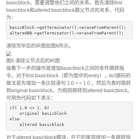
basicblock
，需要调整他们之间的关系。首先清除
first
basicblock
和
altered basicblock
跟父节点的关系，代码
为：
basicBlock->getTerminator()->eraseFromParent();

alteredBB->getTerminator()->eraseFromParent();
清除完毕后的
IR
图如图
6
所示。
图
6
清除父节点后的
IR
图
接着下一步的操作是增加
basicblock
之间的条件跳转指
令。对于
first basicblock
（即为图中的
entry
），
bcf
源码的
做法是先增加一条比较语句
1.0 = = 1.0
，然后为真时跳转
到
original basicblock
，为假则跳转到
altered basicblock
。
可用伪代码如下表示：
if
( 
1.0
 == 
1.
0
)

else
    altered basicblock
对于
altered basicblock
模块，在它的尾部增加一条跳转指