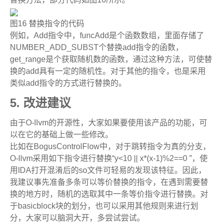
图
16
替换指令的代码
例如，
Add
指令中，
funcAdd
是个函数数组，里面存储了
NUMBER_ADD_SUBST
个替换
add
指令的函数，
get_range
是个获取随机数的函数，通过这种方法，可使替
换的
add
具有一定的随机性。对于其他的指令，也是采用
类似
add
指令的方式进行替换的。
5.
改进建议
由于
O-llvm
的开源性，大家如果要使用该产品的功能，可
以在它的基础上做一些修改。
比如在
BogusControlFlow
中，对于跳转指令为真的分支，
O-llvm
采用如下指令进行替换
“y<10 || x*(x-1)%2==0 ”
，使
用
IDA
打开混淆后的
so
文件可轻易的发现该特征。
因此，
我建议事先准备多条可以等价替换的指令，在遇到需要替
换的地方时，随机的选取其中一条等价指令进行替换。对
于
basicblock
块的划分，也可以采用其他规则来进行划
分，大家可以脑洞大开，多尝试尝试。