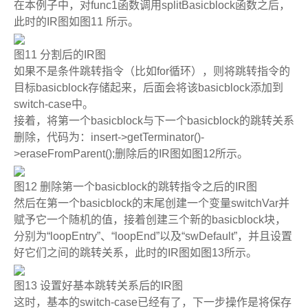
在本例子中，对
func1
函数调用
splitBasicblock
函数之后，
此时的
IR
图如图
11
所示。
图
11
分割后的
IR
图
如果不是条件跳转指令（比如
for
循环），则将跳转指令的
目标
basicblock
存储起来，后面会将该
basicblock
添加到
switch-case
中。
接着，将第一个
basicblock
与下一个
basicblock
的跳转关系
删除，代码为：
insert->getTerminator()-
>eraseFromParent();
删除后的
IR
图如图
12
所示。
图
12
删除第一个
basicblock
的跳转指令之后的
IR
图
然后在第一个
basicblock
的末尾创建一个变量
switchVar
并
赋予它一个随机的值，接着创建三个新的
basicblock
块，
分别为
“loopEntry”
、
“loopEnd”
以及
“swDefault”
，并且设置
好它们之间的跳转关系，此时的
IR
图如图
13
所示。
图
13
设置好基本跳转关系后的
IR
图
这时，基本的
switch-case
已经有了，下一步操作是将保存