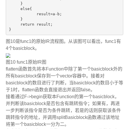
     }

else
{

            result=a-b;

     }

return
 result;

}
图
10
是
func1
的原始
IR
流程图。从该图可以看出，
func1
有
4
个
basicblock
。
图
10 func1
原始
IR
图
flatten
函数首先将本
Function
中除了第一个
basicblock
外的
所有
basicblock
保存到一个
vector
容器中。接着对
basicblock
的数目进行了判断，当
basicblock
的数目小于等
于
1
时，
flatten
函数会直接退出并返回
false
。
接着通过
F->begin
获取本
Function
的第一个
basicblock
，
并判断该
basicblock
是否包含有跳转指令；如果有，再进
一步判断该指令是否为条件跳转，若是的话则获取该条件
跳转指令的地址，并调用
splitBasicblock
函数通过该地址
将第一个
basicblock
一分为二。