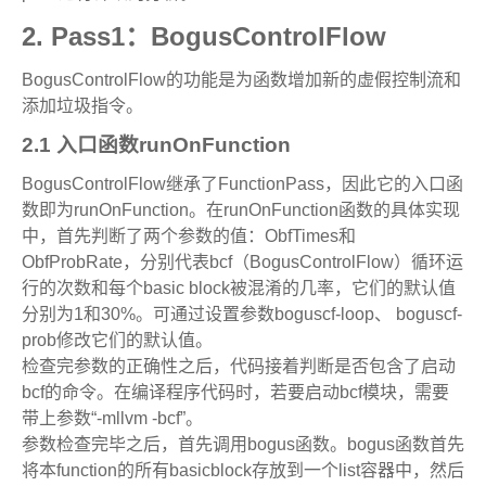
2.
Pass1
：
BogusControlFlow
BogusControlFlow
的功能是为函数增加新的虚假控制流和
添加垃圾指令。
2.1
入口函数
runOnFunction
BogusControlFlow
继承了
FunctionPass
，因此它的入口函
数即为
runOnFunction
。在
runOnFunction
函数的具体实现
中，首先判断了两个参数的值：
ObfTimes
和
ObfProbRate
，分别代表
bcf
（
BogusControlFlow
）循环运
行的次数和每个
basic block
被混淆的几率，它们的默认值
分别为
1
和
30%
。可通过设置参数
boguscf-loop
、
boguscf-
prob
修改它们的默认值。
检查完参数的正确性之后，代码接着判断是否包含了启动
bcf
的命令。在编译程序代码时，若要启动
bcf
模块，需要
带上参数
“-mllvm -bcf”
。
参数检查完毕之后，首先调用
bogus
函数。
bogus
函数首先
将本
function
的所有
basicblock
存放到一个
list
容器中，然后