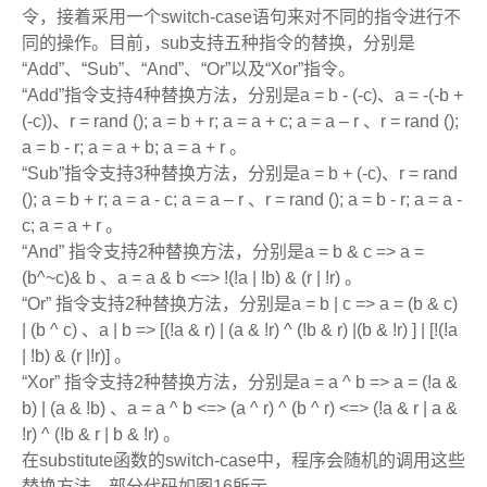
令，接着采用一个
switch-case
语句来对不同的指令进行不
同的操作。目前，
sub
支持五种指令的替换，分别是
“Add”
、
“Sub”
、
“And”
、
“Or”
以及
“Xor”
指令。
“Add”
指令支持
4
种替换方法，分别是
a = b - (-c)
、
a = -(-b +
(-c))
、
r = rand (); a = b + r; a = a + c; a = a – r
、
r = rand ();
a = b - r; a = a + b; a = a + r
。
“Sub”
指令支持
3
种替换方法，分别是
a = b + (-c)
、
r = rand
(); a = b + r; a = a - c; a = a – r
、
r = rand (); a = b - r; a = a -
c; a = a + r
。
“And”
指令支持
2
种替换方法，分别是
a = b & c => a =
(b^~c)& b
、
a = a & b <=> !(!a | !b) & (r | !r)
。
“Or”
指令支持
2
种替换方法，分别是
a = b | c => a = (b & c)
| (b ^ c)
、
a | b => [(!a & r) | (a & !r) ^ (!b & r) |(b & !r) ] | [!(!a
| !b) & (r |!r)]
。
“Xor”
指令支持
2
种替换方法，分别是
a = a ^ b => a = (!a &
b) | (a & !b)
、
a = a ^ b <=> (a ^ r) ^ (b ^ r) <=> (!a & r | a &
!r) ^ (!b & r | b & !r)
。
在
substitute
函数的
switch-case
中，程序会随机的调用这些
替换方法，部分代码如图
16
所示。