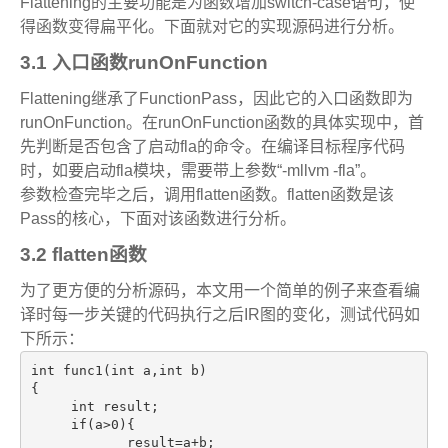
Flattening
的
主要功能是为函数增加
switch-case
语句，使
得函数变得扁平化。下面就对它的实现源码进行分析。
3.1
入口函数
runOnFunction
Flattening
继承了
FunctionPass
，因此它的入口函数即为
runOnFunction
。在
runOnFunction
函数的具体实现中，首
先判断是否包含了启动
fla
的命令。在编译目标程序代码
时，如要启动
fla
模块，需要带上参数
“-mllvm -fla”
。
参数检查完毕之后，调用
flatten
函数。
flatten
函数是该
Pass
的核心，下面对该函数进行分析。
3.2 flatten
函数
为了更方便的分析源码，本文用一个简单的例子来查看编
译时每一步关键的代码执行之后
IR
图的变化，测试代码如
下所示：
int
 func1(
int
 a,
int
 b)

{

int
 result;

if
(a>
0
){

            result=a+b;
