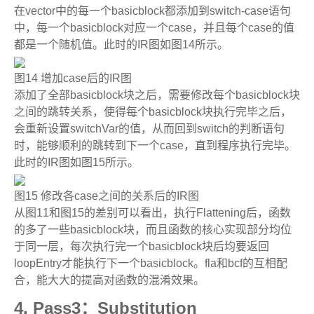
在
vector
中的每一个
basicblock
都添加到
switch-case
语句
中，每一个
basicblock
对应一个
case
，并且每个
case
的值
都是一个随机值。此时的
IR
图如图
14
所示。
图
14
增加
case
后的
IR
图
添加了全部
basicblock
块之后，需要修改每个
basicblock
块
之间的跳转关系，使得每个
basicblock
块执行完毕之后，
会重新设置
switchVar
的值，从而回到
switch
的判断语句
时，能够顺利的跳转到下一个
case
，直到程序执行完毕。
此时的
IR
图如图
15
所示。
图
15
修改各
case
之间的关系后的
IR
图
从图
11
和图
15
的差别可以看出，执行
Flattening
后，函数
的多了一些
basicblock
块，而且函数的核心实现部分均位
于同一层，每次执行完一个
basicblock
块后均要返回
loopEntry
才能执行下一个
basicblock
。
fla
和
bcf
的互相配
合，能大大的提高对函数的混淆效果。
4.
Pass3
：
Substitution