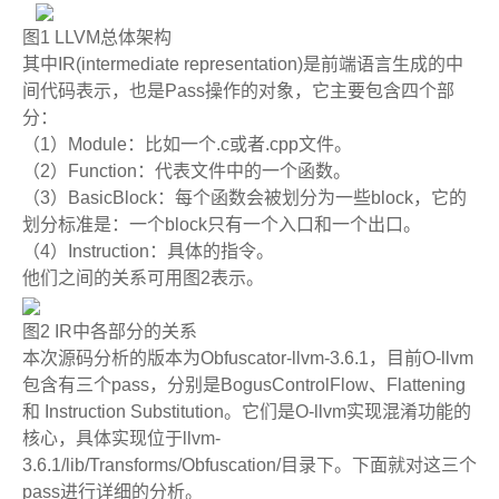
图
1 LLVM
总体架构
其中
IR(intermediate representation)
是前端语言生成的中
间代码表示，也是
Pass
操作的对象，它主要包含四个部
分：
（
1
）
Module
：比如一个
.c
或者
.cpp
文件。
（
2
）
Function
：代表文件中的一个函数。
（
3
）
BasicBlock
：每个函数会被划分为一些
block
，它的
划分标准是：一个
block
只有一个入口和一个出口。
（
4
）
Instruction
：具体的指令。
他们之间的关系可用图
2
表示。
图
2 IR
中各部分的关系
本次源码分析的版本为
Obfuscator-llvm-3.6.1
，目前
O-llvm
包含有三个
pass
，分别是
BogusControlFlow
、
Flattening
和
Instruction Substitution
。它们是
O-llvm
实现混淆功能的
核心，具体实现位于
llvm-
3.6.1/lib/Transforms/Obfuscation/
目录下。下面就对这三个
pass
进行详细的分析。