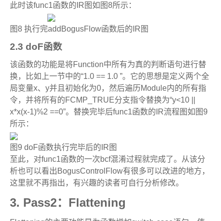
此时该
func1
函数的
IR
图如图
8
所示：
图
8
执行完
addBogusFlow
函数后的
IR
图
2.3 doF
函数
该函数的功能是将
Function
中所有为真的判断语句进行替
换，比如上一节中的
“1.0 == 1.0 ”
。它的思想是定义两个全
局变量
x
、
y
并且初始化为
0
，然后遍历
Module
内的所有指
令，并将所有的
FCMP_TRUE
分支指令替换为
“y<10 ||
x*x(x-1)%2 ==0”
。替换完毕后
func1
函数的
IR
流程图如图
9
所示：
图
9 doF
函数执行完毕后的
IR
图
至此，对
func1
函数的一次
bcf
混淆过程就完成了。从该分
析也可以看出
BogusControlFlow
有很多可以改进的地方，
这里就不再指出，有兴趣的读者可自行分析修改。
3.
Pass2
：
Flattening