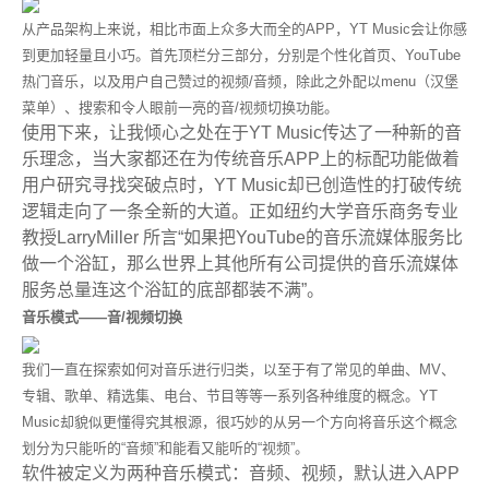
从产品架构上来说，相比市面上众多大而全的APP，YT Music会让你感
到更加轻量且小巧。首先顶栏分三部分，分别是个性化首页、YouTube
热门音乐，以及用户自己赞过的视频/音频，除此之外配以menu（汉堡
菜单）、搜索和令人眼前一亮的音/视频切换功能。
使用下来，让我倾心之处在于YT Music传达了一种新的音
乐理念，当大家都还在为传统音乐APP上的标配功能做着
用户研究寻找突破点时，
YT Music
却已创造性的打破传统
逻辑走向了一条全新的大道。正如纽约大学音乐商务专业
教授LarryMiller 所言“如果把YouTube的音乐流媒体服务比
做一个浴缸，那么世界上其他所有公司提供的音乐流媒体
服务总量连这个浴缸的底部都装不满”。
音乐模式——音/视频切换
我们一直在探索如何对音乐进行归类，以至于有了常见的单曲、MV、
专辑、歌单、精选集、电台、节目等等一系列各种维度的概念。YT
Music却貌似更懂得究其根源，很巧妙的从另一个方向将音乐这个概念
划分为只能听的“音频”和能看又能听的“视频”。
软件被定义为两种音乐模式：音频、视频，默认进入APP