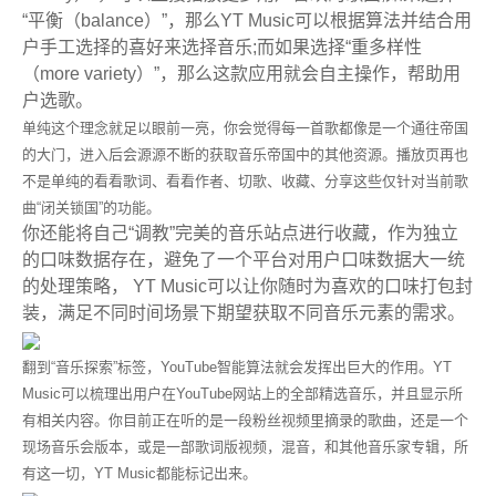
“平衡（balance）”，那么YT Music可以根据算法并结合用
户手工选择的喜好来选择音乐;而如果选择“重多样性
（more variety）”，那么这款应用就会自主操作，帮助用
户选歌。
单纯这个理念就足以眼前一亮，你会觉得每一首歌都像是一个通往帝国
的大门，进入后会源源不断的获取音乐帝国中的其他资源。播放页再也
不是单纯的看看歌词、看看作者、切歌、收藏、分享这些仅针对当前歌
曲“闭关锁国”的功能。
你还能将自己“调教”完美的音乐站点进行收藏，作为独立
的口味数据存在，避免了一个平台对用户口味数据大一统
的处理策略， YT Music可以让你随时为喜欢的口味打包封
装，满足不同时间场景下期望获取不同音乐元素的需求。
翻到“音乐探索”标签，YouTube智能算法就会发挥出巨大的作用。YT
Music可以梳理出用户在YouTube网站上的全部精选音乐，并且显示所
有相关内容。你目前正在听的是一段粉丝视频里摘录的歌曲，还是一个
现场音乐会版本，或是一部歌词版视频，混音，和其他音乐家专辑，所
有这一切，YT Music都能标记出来。