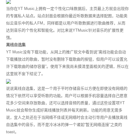
当你在
YT Music
上拥有一定个性化口味数据后，主页最上方就会出现你
的专属私人站点。站点封面会根据你最近听歌数据来选择配图，功能类
似云音乐中的私人FM，同样都是以用户听歌数据进行歌曲推荐，从而
达到音乐的个性化和智能化。对比来说YTMusic针对音乐的扩展性更
强。
离线自选集
YT Music没有下载功能，从网上的推广软文中看到说“离线功能会自动
下载播放过的歌曲，暂时没有删除下载歌曲的按钮，但用户可以设置允
许下载歌曲的储存容量
”
。使用下来我尚未摸清里面相关的逻辑，所以在
这里就不妄下结论了。
说说离线自选集，这是一个用于平时存储音乐以方便在即使没有网络的
情况下依然可以享受听歌的功能。用户可以根据手机容量选择自己愿意
花多少空间来存放歌曲，还可以选择音频的质量，通过这些设置项YT
Music就会帮你生成好离线播放列表并每天刷新。功能的用意无需多
说，宜人之处还在于当网络不佳或无网络时会主动引导用户去播放离线
自选集中的音乐，而不是冷冰冰的弹一个诸如“暂无网络连接”之类的
toast。