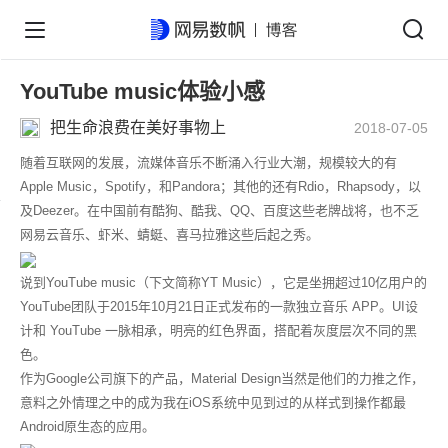
YouTube music体验小感
把生命浪费在美好事物上
2018-07-05
随着互联网的发展，流媒体音乐不断涌入行业大潮，规模较大的有
Apple Music，Spotify，和Pandora；其他的还有Rdio，Rhapsody，以
及Deezer。在中国前有酷狗、酷我、QQ、百度这些老牌战将，也不乏
网易云音乐、虾米、蜻蜓、喜马拉雅这些后起之秀。
说到
YouTube music（下文简称
YT Music
）
，
它是坐拥超过10亿用户的
YouTube团队于2015年10月21日正式发布的一款独立音乐 APP。UI设
计和 YouTube 一脉相承，明亮的红色界面，搭配着灰度层次不同的黑
色。
作为Google公司旗下的产品
，
Material Design
当然是他们的力推之作，
意料之外情理之中的成为我在iOS
系统中见到过的从样式到操作都最
Android原生态的应用。