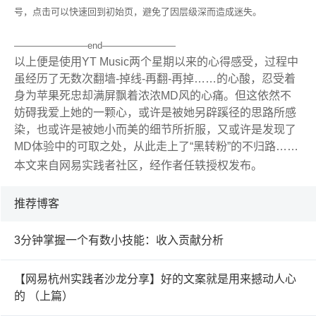
号，点击可以快速回到初始页，避免了因层级深而造成迷失。
————————end————————
以上便是使用YT Music两个星期以来的心得感受，过程中
虽经历了无数次翻墙-掉线-再翻-再掉……的心酸，忍受着
身为苹果死忠却满屏飘着浓浓MD风的心痛。但这依然不
妨碍我爱上她的一颗心，或许是被她另辟蹊径的思路所感
染，也或许是被她小而美的细节所折服，又或许是发现了
MD
体验中的可取之处，从此走上了“黑转粉”的不归路……
本文来自网易实践者社区，经作者任轶
授权发布。
推荐博客
3分钟掌握一个有数小技能：收入贡献分析
【网易杭州实践者沙龙分享】好的文案就是用来撼动人心
的 （上篇）