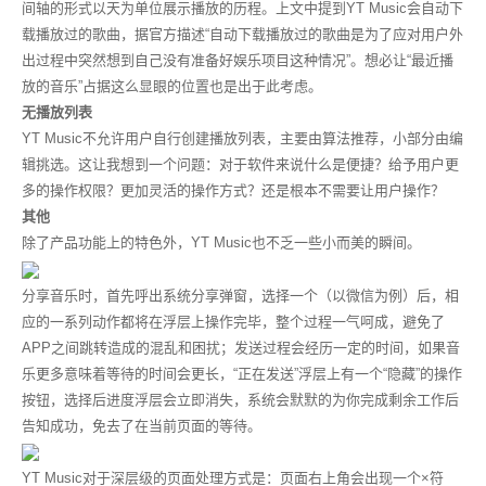
间轴的形式以天为单位展示播放的历程。上文中提到YT Music会自动下
载播放过的歌曲，据官方描述“自动下载播放过的歌曲是为了应对用户外
出过程中突然想到自己没有准备好娱乐项目这种情况”。想必让“最近播
放的音乐”占据这么显眼的位置也是出于此考虑。
无播放列表
YT Music不允许用户自行创建播放列表，主要由算法推荐，小部分由编
辑挑选。这让我想到一个问题：对于软件来说什么是便捷？给予用户更
多的操作权限？更加灵活的操作方式？还是根本不需要让用户操作？
其他
除了产品功能上的特色外，YT Music也不乏一些小而美的瞬间。
分享音乐时，首先呼出系统分享弹窗，选择一个（以微信为例）后，相
应的一系列动作都将在浮层上操作完毕，整个过程一气呵成，避免了
APP之间跳转造成的混乱和困扰；发送过程会经历一定的时间，如果音
乐更多意味着等待的时间会更长，“正在发送”浮层上有一个“隐藏”的操作
按钮，选择后进度浮层会立即消失，系统会默默的为你完成剩余工作后
告知成功，免去了在当前页面的等待。
YT Music对于深层级的页面处理方式是：页面右上角会出现一个×符