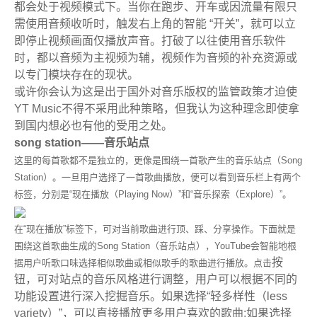
都会处于视频模式下。当你在跑步、开车或因流量有限只
需使用音频收听时，触发右上角的智能 “开关”，就可以立
即停止视频画面仅播放声音。打破了以往使用音乐软件
时，都以音频为主视频为辅，视频作为音频的补充资源或
以专门模块存在的现状。
或许你会认为这是出于国外对音乐版权的监管政策才迫使
YT Music不得不采用此种策略，但我认为这种理念即使拿
到国内想必也有他的受用之处。
song station——音乐站点
这里的每首歌都不是独立的，更像是围绕一首歌产生的音乐站点（Song
Station）。一旦用户选择了一首歌曲播放，便可以看到音乐栏上有两个
标签，分别是“现在播放（Playing Now）”和“音乐探索（Explore）”。
在“现在播放”标签下，可对当前歌曲进行顶、踩、分享操作。下面就是
围绕这首歌曲生成的Song Station（音乐站点），YouTube会智能地根
按
据用户听歌口味选择相似歌曲或相似歌手的歌曲进行播放。点击
钮，可对站点的音乐风格进行调整，用户可以根据不同的
功能设置进行深入挖掘音乐。如果选择“轻多样性（less
variety）”，可以直接播放更多用户喜欢的歌曲;如果选择