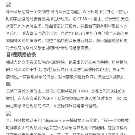
虾米音乐也有一个类似的“离线音乐包”功能，WiFi环境下会自动下载1小
时的歌曲且随时更新替换掉已听过的。与YT Music相比，虾米音乐无法
对音乐包的存储空间、歌曲音质进行设置，并且看不到有哪些歌被收入
音乐包。除去算法准确度不说，虽然
YT Music
更加自由但我个人而言更
倾向虾米的处理方式，将整个模块的音乐进行封装，减少提前的预知更
符合没有网络时又想无目的听听音乐的场景需求。
音/视频播放条
播放条是众多音乐软件的标配模块，他带来的好处有目共睹：可将播放
的音频资源处于“挂起”(保持运行并且可以进行其他操作)状态；展示当
前/最近一首播放音乐
的
信息；对当前歌曲进行操作；快速进入播放页
面。
见惯了音频的播放条，却很少见到将视频（MV）以播放条形式挂起的
案例，在大多音乐软件APP上观看视频都需要进入播放详情页，退出页
面也就意味着视频的结束，显然操作只能是单线程的。
音、视频模式对于YT Music而言只是播放页面有变化，当处于音频模式
时播放页面的视频展示区会定格为音乐取自视频中的配图。在视频模式
下需要点击呼出的暂停、上一首、下一首等功能在音频模式下变为默认