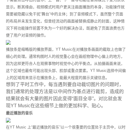
显示。断其缘由，视频模式时用户更关注画面播放的本身，功能操作就
需要被隐藏以免干扰“舞台”中的主体；到了音频模式下，虽然整个页面
的布局并未发生变化，但曾经流动的画面被替换成静止的封面，这种情
况下将功能操作前置不失为一个好的解决办法，既避免了页面浪费也方
便了用户对音频的操作。
播放条是缩略版的播放界面，YT Music在对播放条画面的截取上也做了
细心的处理。通
常
构图时人的视觉重心会在画纸物理中心偏上
的地方，
因为这样更符合人在观察事物时
视觉中心的平衡点。从拍摄画面来说，
这个区域也最有可能出现头部、脸部或重点要素。
YT Music
选择中间偏
上的区域用来显示在播放条上，
能最大程度的展示关键信息。
想到了平时工作中，每当遇到要自动裁切图片的问题时，
我们通常的处理方法是以中间作为基点进行裁剪，造成的
结果就会有大量的图片因此变得“面目全非”。对比就会发
现YT Music在这些细节上做的更加科学、贴心。
最近播放的音乐
在YT Music 上“最近播放的音乐”以一个很重要的位置处于主页中，以时