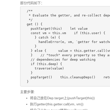
部分代码如下：
  /**

   * Evaluate the getter, and re-collect depe
   */

  get () {

    pushTarget(this)    let value

    const vm = this.vm    if (this.user) {  
      } catch (e) {

        handleError(e, vm, `getter for watche
      }

    } else {      value = this.getter.call(vm
    }    // "touch" every property so they ar
    // dependencies for deep watching

    if (this.deep) {

      traverse(value)

    }

    popTarget()    this.cleanupDeps()    retu
  }
主要步骤:
将自己放在Dep.target上(pushTarget(this))
执行getter(this.getter.call(vm, vm))