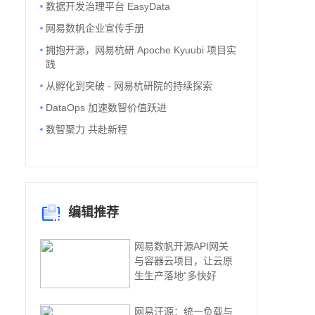
数据开发治理平台 EasyData
网易数帆企业宣传手册
拥抱开源，网易杭研 Apoche Kyuubi 项目实
践
从孵化到突破 - 网易杭研院的持续探索
property.configurable === false) {    return

DataOps 加速数智价值跃进
数智聚力 共赴新程
obj) : val      if (Dep.target) {

编辑推荐
网易数帆开源API网关
与容器云项目，让云原
生生产落地“多快好
     /* eslint-disable no-self-compare */

网易汪源：统一负载与