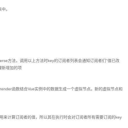
表中。
ce,sort,reverse方法，调用以上方法时key的订阅者列表会通知订阅者们“值已改
归处理新增加的项
，render函数结合Vue实例中的数据生成一个虚拟节点。新的虚拟节点和
。getter用来计算订阅者的值，所以其在执行时会对订阅者所有需要订阅的key