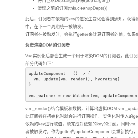
将自己从Dep.target移除(popTarget())
清理之前的订阅(this.cleanupDeps())
此后，订阅者在依赖的key的值发生变化会得到通知。获
中，在下一个周期统一被触发。
订阅者在被触发时，会执行getter来计算订阅者的值，如果值改变
负责渲染DOM的订阅者
Vue实例化后都会生成一个用于渲染DOM的订阅者。此订阅者
部分代码如下：
updateComponent = () => {

  vm._update(vm._render(), hydrating)

}

vm._watcher = new Watcher(vm, updateComponen
vm._render()结合模板和数据，计算出虚拟DOM vm._u
此订阅者在初始化时就会进行订阅操作。实例化时传入的getter为u
依赖的key进行取值，能完成对依赖的key的订阅。同时vm._
者被触发时，作为getter的updateComponent会重新执