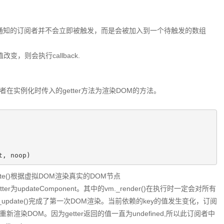
得通知的订阅者并不会立即被触发，而是会被加入到一个待触发的数组
，则会执行callback.
在实例化时传入的getter方法为渲染DOM的方法。
t, noop)
pdate()根据虚拟DOM渲染真实的DOM节点
pdateComponent。其中的vm._render()在执行时一定会对所有
update()完成了第一次DOM渲染。当前依赖的key的值发生变化，订阅
行，重新渲染DOM。因为getter返回的值一直为undefined,所以此订阅者中