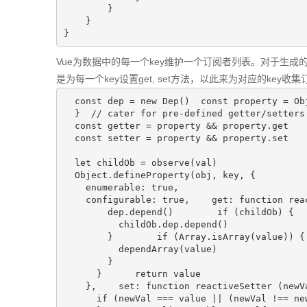
        }

    }

}
Vue为数据中的每一个key维护一个订阅者列表。对于生成的数据，通
是为每一个key设置get, set方法，以此来为对应的k
  const dep = new Dep()  const property = Ob
  }  // cater for pre-defined getter/setters

  const getter = property && property.get

  const setter = property && property.set

  let childOb = observe(val)

  Object.defineProperty(obj, key, {

    enumerable: true,

    configurable: true,    get: function rea
        dep.depend()        if (childOb) {

          childOb.dep.depend()

        }        if (Array.isArray(value)) {

          dependArray(value)

        }

      }      return value

    },    set: function reactiveSetter (newV
      if (newVal === value || (newVal !== ne