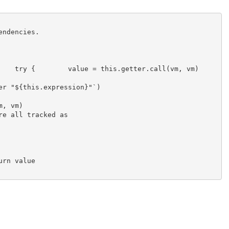
ndencies.

    try {        value = this.getter.call(vm, vm)

r "${this.expression}"`)

, vm)

e all tracked as

rn value
