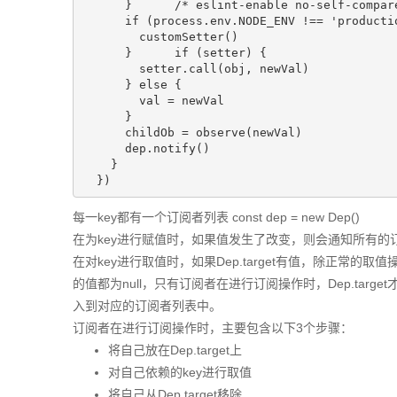
      }      /* eslint-enable no-self-compare
      if (process.env.NODE_ENV !== 'productio
        customSetter()

      }      if (setter) {

        setter.call(obj, newVal)

      } else {

        val = newVal

      }

      childOb = observe(newVal)

      dep.notify()

    }

  })
每一key都有一个订阅者列表 const dep = new Dep()
在为key进行赋值时，如果值发生了改变，则会通知所有的订阅者 de
在对key进行取值时，如果Dep.target有值，除正常的取
的值都为null，只有订阅者在进行订阅操作时，Dep.ta
入到对应的订阅者列表中。
订阅者在进行订阅操作时，主要包含以下3个步骤：
将自己放在Dep.target上
对自己依赖的key进行取值
将自己从Dep.target移除