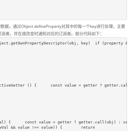
过Object.defineProperty对其中的每一个key进行处理，主要
ey收集订阅者，并在值改变时通知对应的订阅者。部分代码如下：
ject.getOwnPropertyDescriptor(obj, key)  if (property && 
ctiveGetter () {      const value = getter ? getter.call(
al) {      const value = getter ? getter.call(obj) : val 
wVal && value !== value)) {        return
