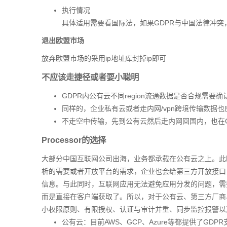
执行情况
具体适用需要看国际法，如果GDPR与中国法律冲突
退出欧盟市场
放弃欧盟市场的采用ip地址库封掉ip即可
不应该走捷径或者耍小聪明
GDPR内公有云不同region流通数据是否合规需要确
同样的，企业私有云或者走内网/vpn跨境传输数据也
不走空中传输，先到公有云然后走内网回国内，也在GDP
Processor的选择
大部分中国互联网公司出海，业务都承载在公有云之上。此时公有
析的需要或者开放平台的需求，企业也会给第三方开放接口
信息。与此同时，互联网应用无法避免应用分发的问题，需
而是直接在客户端获取了。所以，对于公有云、第三方厂商
小权限原则、有限授权、认证与审计并重、同步监控报警以
公有云：目前AWS、GCP、Azure等都提供了GDP