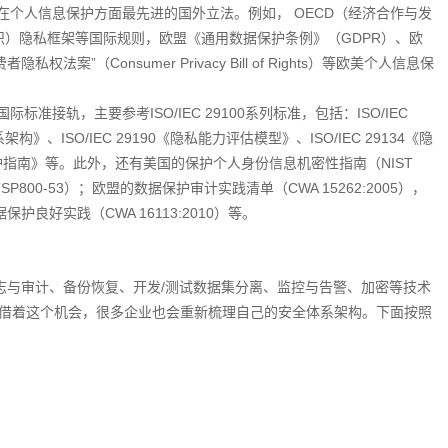
个人信息保护方面最先进的国外立法。例如， OECD（经济合作与发
织）隐私框架等国际规则，欧盟《通用数据保护条例》（GDPR）、欧
者隐私权法案”（Consumer Privacy Bill of Rights）等欧美个人信息保
接轨，主要参考ISO/IEC 29100系列标准，包括：ISO/IEC
架构》、ISO/IEC 29190《隐私能力评估模型》、ISO/IEC 29134《隐
息保护指南》等。此外，还有美国的保护个人身份信息机密性指南（NIST
SP800-53）；欧盟的数据保护审计实践清单（CWA 15262:2005），
保护良好实践（CWA 16113:2010）等。
日志与审计、备份恢复、开发/测试数据集分离、监控与告警、加密等技术
借着这个机会，很多企业也会重新梳理自己的安全体系架构。下面按照