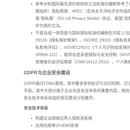
参考对标国际最先进的规则和立法标准的编制参考了在
展组织）隐私框架、APEC（亚洲太平洋经济合作组
美“隐私盾”（EU-US Privacy Shield）协议、美国“消费
护方面的立法。
不是自成一体而是与国际接轨标准的编制在内容上与国际标准
29100《隐私保护框架》、ISO/IEC 29101《隐私体系
私影响评估》、ISO/IEC29151《个人可识别信
SP800-122）、联邦信息系统隐私与安全控制（NIST
管理者的自评估框架（CWA 16112:2010），个人数据
GDPR与企业安全建设
GDPR通过TOMs落地，其中要求身份标识与访问控制、
手段。其中大部分属于企业信息安全体系的重要内容，相信
安全技术体系和组织规范建设分别展开。
安全技术体系
构建企业网络边界入侵检测系统
启用内部审计UEBA系统