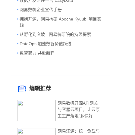
数据开发治理平台 EasyData
网易数帆企业宣传手册
拥抱开源，网易杭研 Apoche Kyuubi 项目实
践
从孵化到突破 - 网易杭研院的持续探索
DataOps 加速数智价值跃进
数智聚力 共赴新程
编辑推荐
网易数帆开源API网关
与容器云项目，让云原
生生产落地“多快好
网易汪源：统一负载与