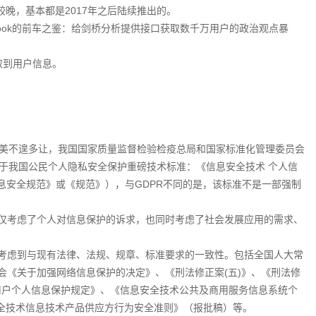
较晚，基本都是2017年之后陆续推出的。
book的前车之鉴：给剑桥分析提供接口获取数千万用户的政治观点暴
取到用户信息。
美不遑多让，我国国家质量监督检验检疫总局和国家标准化管理委员会
一部关于我国公民个人隐私安全保护重磅技术标准：《信息安全技术 个人信
个人信息安全规范》或《规范》），与GDPR不同的是，该标准不是一部强制
仅考虑了个人对信息保护的诉求，也同时考虑了社会发展应用的需求、
考虑到与现有法律、法规、规章、标准要求的一致性。包括全国人大常
会《关于加强网络信息保护的决定》、《刑法修正案(五)》、《刑法修
网用户个人信息保护规定》、《信息安全技术公共及商用服务信息系统个
信息安全技术信息技术产品供应方行为安全准则》（报批稿）等。