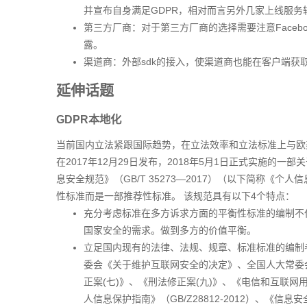
并宣布自身满足GDPR，相对而言另外几家上线服务
第三方厂商：对于第三方厂商的选择需要注意Face
露。
渠道商：外部sdk的接入，使渠道商也能在客户端获
延伸话题
GDPR本地化
当前国内立法紧跟国际趋势，在立法效率和立法标准上与欧
在2017年12月29日发布，2018年5月1日正式实施的
息安全规范》（GB/T 35273—2017）（以下简称《
性标准而是一部推荐性标准。 该规范具有以下4个特点：
充分考虑标准在多方诉求方面的平衡性标准的编制不
国家安全的需求。做到多方的价值平衡。
立足国内现有的法律、法规、规章、标准标准的编制
委会《关于维护互联网安全的决定》、全国人大常委
正案(七)》、《刑法修正案(九)》、《电信和互联
人信息保护指南》（GB/Z28812-2012）、《