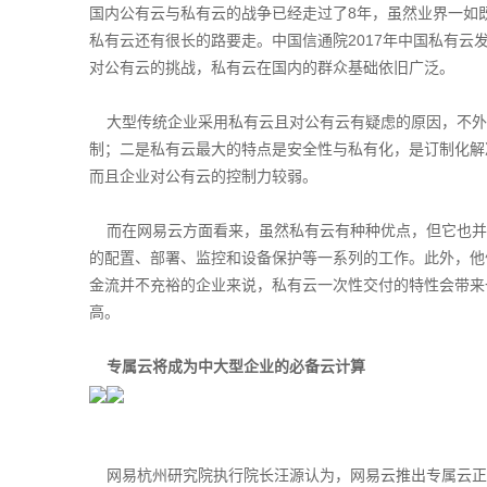
国内公有云与私有云的战争已经走过了8年，虽然业界一如
私有云还有很长的路要走。中国信通院2017年中国私有云
对公有云的挑战，私有云在国内的群众基础依旧广泛。
大型传统企业采用私有云且对公有云有疑虑的原因，不外
制；二是私有云最大的特点是安全性与私有化，是订制化解
而且企业对公有云的控制力较弱。
而在网易云方面看来，虽然私有云有种种优点，但它也并
的配置、部署、监控和设备保护等一系列的工作。此外，他
金流并不充裕的企业来说，私有云一次性交付的特性会带来
高。
专属云将成为中大型企业的必备云计算
网易杭州研究院执行院长汪源认为，网易云推出专属云正