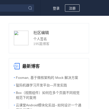
登录
注册
社区编辑
个人签名
195篇博客
最新博客
Foxman, 基于微核架构的 Mock 解决方案
猛犸机器学习开发平台—开发实践
Box（视图组件）如何在多个页面不同视觉
规范下的复用
云课堂Android模块化实战--如何设计一个通