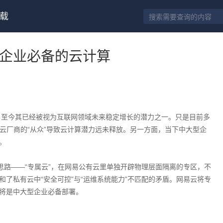
载
企业必备的云计算
段，至今其已经被视为互联网领域未来稳定增长的潜力之一。只是目前多
数云厂商的“从众”导致云计算潜力远未释放。另一方面，当下中大型企
。
路——“专属云”，在网易公有云里单独开辟物理层面隔离的专区，不
了私有云中“安全可控”与“运维系统能力”不匹配的矛盾。网易云将专
将是中大型企业必备部署。