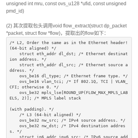
unsigned int mru, const ovs_u128 *ufid, const unsigned
pmd_id)
(2) 其次提取包头调用void flow_extract(struct dp_packet
*packet, struct flow *flow)，提取出的flow如下：
/* L2, Order the same as in the Ethernet header! 
(64-bit aligned) */
    struct eth_addr dl_dst; /* Ethernet destinat
ion address. */
    struct eth_addr dl_src; /* Ethernet source a
ddress. */
    ovs_be16 dl_type; /* Ethernet frame type. */
    ovs_be16 vlan_tci; /* If 802.1Q, TCI | VLAN_
CFI; otherwise 0. */
    ovs_be32 mpls_lse[ROUND_UP(FLOW_MAX_MPLS_LAB
ELS, 2)]; /* MPLS label stack
(with padding). */
    /* L3 (64-bit aligned) */
    ovs_be32 nw_src; /* IPv4 source address. */
    ovs_be32 nw_dst; /* IPv4 destination addres
s. */
    struct in6_addr ipv6_src; /* IPv6 source add