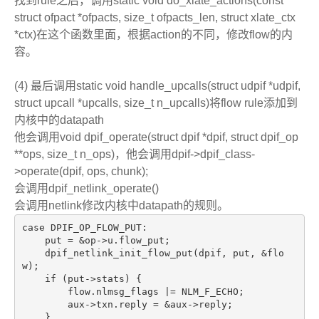
找到rule之后，调用static void do_xlate_actions(const
struct ofpact *ofpacts, size_t ofpacts_len, struct xlate_ctx
*ctx)在这个函数里面，根据action的不同，修改flow的内
容。
(4) 最后调用static void handle_upcalls(struct udpif *udpif,
struct upcall *upcalls, size_t n_upcalls)将flow rule添加到
内核中的datapath
他会调用void dpif_operate(struct dpif *dpif, struct dpif_op
**ops, size_t n_ops)，他会调用dpif->dpif_class-
>operate(dpif, ops, chunk);
会调用dpif_netlink_operate()
会调用netlink修改内核中datapath的规则。
case DPIF_OP_FLOW_PUT:
    put = &op->u.flow_put;
    dpif_netlink_init_flow_put(dpif, put, &flo
w);
    if (put->stats) {
        flow.nlmsg_flags |= NLM_F_ECHO;
        aux->txn.reply = &aux->reply;
    }