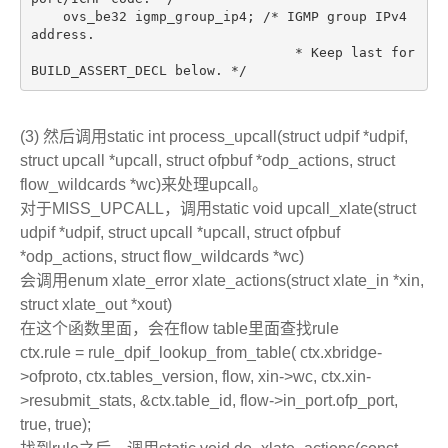
    ovs_be32 igmp_group_ip4; /* IGMP group IPv4 
address.
                                 * Keep last for 
BUILD_ASSERT_DECL below. */
(3) 然后调用static int process_upcall(struct udpif *udpif,
struct upcall *upcall, struct ofpbuf *odp_actions, struct
flow_wildcards *wc)来处理upcall。
对于MISS_UPCALL，调用static void upcall_xlate(struct
udpif *udpif, struct upcall *upcall, struct ofpbuf
*odp_actions, struct flow_wildcards *wc)
会调用enum xlate_error xlate_actions(struct xlate_in *xin,
struct xlate_out *xout)
在这个函数里面，会在flow table里面查找rule
ctx.rule = rule_dpif_lookup_from_table( ctx.xbridge-
>ofproto, ctx.tables_version, flow, xin->wc, ctx.xin-
>resubmit_stats, &ctx.table_id, flow->in_port.ofp_port,
true, true);