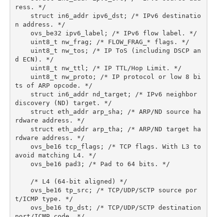
ress. */
    struct in6_addr ipv6_dst; /* IPv6 destinatio
n address. */
    ovs_be32 ipv6_label; /* IPv6 flow label. */
    uint8_t nw_frag; /* FLOW_FRAG_* flags. */
    uint8_t nw_tos; /* IP ToS (including DSCP an
d ECN). */
    uint8_t nw_ttl; /* IP TTL/Hop Limit. */
    uint8_t nw_proto; /* IP protocol or low 8 bi
ts of ARP opcode. */
    struct in6_addr nd_target; /* IPv6 neighbor 
discovery (ND) target. */
    struct eth_addr arp_sha; /* ARP/ND source ha
rdware address. */
    struct eth_addr arp_tha; /* ARP/ND target ha
rdware address. */
    ovs_be16 tcp_flags; /* TCP flags. With L3 to 
avoid matching L4. */
    ovs_be16 pad3; /* Pad to 64 bits. */
    /* L4 (64-bit aligned) */
    ovs_be16 tp_src; /* TCP/UDP/SCTP source por
t/ICMP type. */
    ovs_be16 tp_dst; /* TCP/UDP/SCTP destination 
port/ICMP code. */