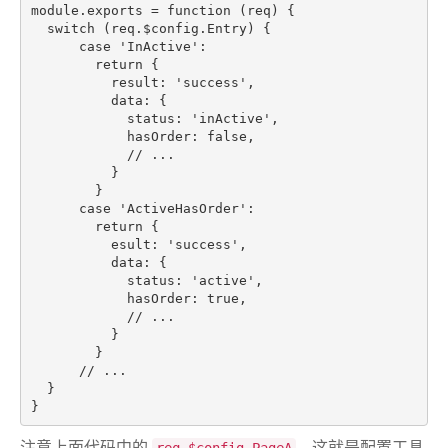
module
.exports = 
function
(req)
{

switch
 (req.$config.Entry) {

case
'InActive'
:

return
 {

          result: 
'success'
,

          data: {

            status: 
'inActive'
,

            hasOrder: 
false
,

// ...
          }

        }

case
'ActiveHasOrder'
:

return
 {

          esult: 
'success'
,

          data: {

            status: 
'active'
,

            hasOrder: 
true
,

// ...
          }

        }

// ...
  }

注意上面代码中的
，这就是配置工具