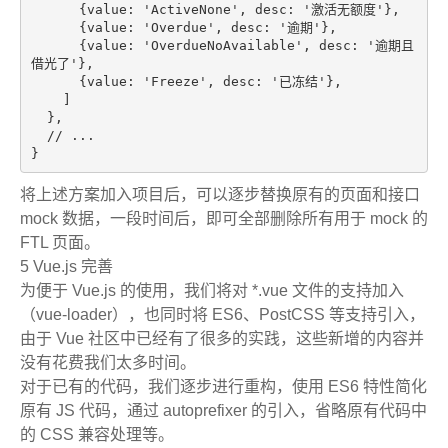
      {value: 
'ActiveNone'
, desc: 
'激活无额度'
},

      {value: 
'Overdue'
, desc: 
'逾期'
},

      {value: 
'OverdueNoAvailable'
, desc: 
'逾期且
借光了'
},

      {value: 
'Freeze'
, desc: 
'已冻结'
},

    ]

  },

// ...
将上述方案加入项目后，可以逐步替换原有的页面和接口
mock 数据，一段时间后，即可全部删除所有用于 mock 的
FTL 页面。
5 Vue.js 完善
为便于 Vue.js 的使用，我们将对 *.vue 文件的支持加入
（vue-loader），也同时将 ES6、PostCSS 等支持引入，
由于 Vue 社区中已经有了很多的实践，这些新增的内容并
没有花费我们太多时间。
对于已有的代码，我们逐步进行重构，使用 ES6 特性简化
原有 JS 代码，通过 autoprefixer 的引入，省略原有代码中
的 CSS 兼容处理等。