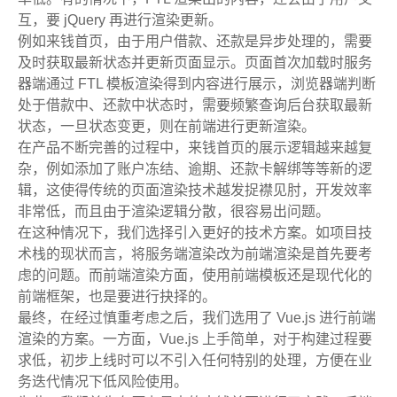
互，要 jQuery 再进行渲染更新。
例如来钱首页，由于用户借款、还款是异步处理的，需要
及时获取最新状态并更新页面显示。页面首次加载时服务
器端通过 FTL 模板渲染得到内容进行展示，浏览器端判断
处于借款中、还款中状态时，需要频繁查询后台获取最新
状态，一旦状态变更，则在前端进行更新渲染。
在产品不断完善的过程中，来钱首页的展示逻辑越来越复
杂，例如添加了账户冻结、逾期、还款卡解绑等等新的逻
辑，这使得传统的页面渲染技术越发捉襟见肘，开发效率
非常低，而且由于渲染逻辑分散，很容易出问题。
在这种情况下，我们选择引入更好的技术方案。如项目技
术栈的现状而言，将服务端渲染改为前端渲染是首先要考
虑的问题。而前端渲染方面，使用前端模板还是现代化的
前端框架，也是要进行抉择的。
最终，在经过慎重考虑之后，我们选用了 Vue.js 进行前端
渲染的方案。一方面，Vue.js 上手简单，对于构建过程要
求低，初步上线时可以不引入任何特别的处理，方便在业
务迭代情况下低风险使用。